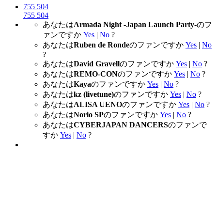
755
504
755
504
あなたは
Armada Night -Japan Launch Party-
のフ
ァンですか
Yes
|
No
?
あなたは
Ruben de Ronde
のファンですか
Yes
|
No
?
あなたは
David Gravell
のファンですか
Yes
|
No
?
あなたは
REMO-CON
のファンですか
Yes
|
No
?
あなたは
Kaya
のファンですか
Yes
|
No
?
あなたは
kz (livetune)
のファンですか
Yes
|
No
?
あなたは
ALISA UENO
のファンですか
Yes
|
No
?
あなたは
Norio SP
のファンですか
Yes
|
No
?
あなたは
CYBERJAPAN DANCERS
のファンで
すか
Yes
|
No
?