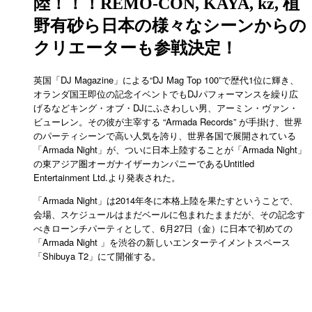
陸！！！REMO-CON, KAYA, kz, 植
野有砂ら日本の様々なシーンからの
クリエーターも参戦決定！
英国「DJ Magazine」による“DJ Mag Top 100”で歴代1位に輝き、
オランダ国王即位の記念イベントでもDJパフォーマンスを繰り広
げるなどキング・オブ・DJにふさわしい男、アーミン・ヴァン・
ビューレン。その彼が主宰する “Armada Records” が手掛け、世界
のパーティシーンで高い人気を誇り、世界各国で展開されている
「Armada Night」が、ついに日本上陸することが「Armada Night」
の東アジア圏オーガナイザーカンパニーであるUntitled
Entertainment Ltd.より発表された。
「Armada Night」は2014年冬に本格上陸を果たすということで、
会場、スケジュールはまだベールに包まれたままだが、その記念す
べきローンチパーティとして、6月27日（金）に日本で初めての
「Armada Night 」を渋谷の新しいエンターテイメントスペース
「Shibuya T2」にて開催する。