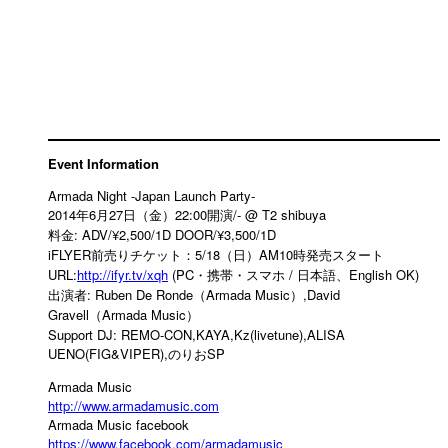
Event Information
Armada Night -Japan Launch Party-
2014年6月27日（金）22:00開演/-
@ T2 shibuya
料金: ADV/¥2,500/1D DOOR/¥3,500/1D
iFLYER前売りチケット：5/18（日）AM10時発売スタート
URL:
http://ifyr.tv/xqh
(PC・携帯・スマホ / 日本語、English OK)
出演者: Ruben De Ronde（Armada Music） ,David
Gravell（Armada Music）
Support DJ: REMO-CON ,KAYA ,Kz(livetune) ,ALISA
UENO(FIG&VIPER) ,のりおSP
Armada Music
http://www.armadamusic.com
Armada Music facebook
https://www.facebook.com/armadamusic