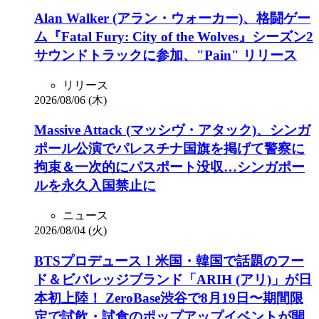
Alan Walker (アラン・ウォーカー)、格闘ゲー
ム『Fatal Fury: City of the Wolves』シーズン2
サウンドトラックに参加、"Pain" リリース
リリース
2026/08/06 (木)
Massive Attack (マッシヴ・アタック)、シンガ
ポール公演でパレスチナ国旗を掲げて警察に
拘束＆一次的にパスポート没収…シンガポー
ルを永久入国禁止に
ニュース
2026/08/04 (火)
BTSプロデュース！米国・韓国で話題のフー
ド＆ビバレッジブランド「ARIH (アリ)」が日
本初上陸！ ZeroBase渋谷で8月19日〜期間限
定で試飲・試食のポップアップイベントが開