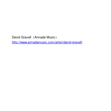
David Gravell（Armada Music）
http://www.armadamusic.com/artist/david-gravell/