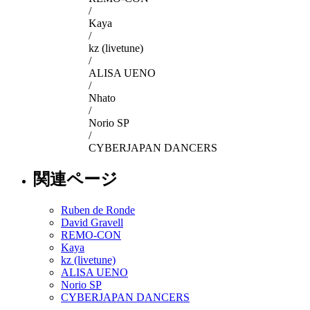
/
Kaya
/
kz (livetune)
/
ALISA UENO
/
Nhato
/
Norio SP
/
CYBERJAPAN DANCERS
関連ページ
Ruben de Ronde
David Gravell
REMO-CON
Kaya
kz (livetune)
ALISA UENO
Norio SP
CYBERJAPAN DANCERS