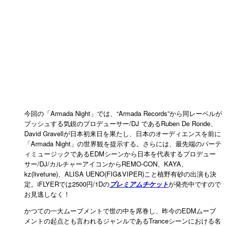
今回の「Armada Night」では、“Armada Records”から同レーベルが
プッシュする気鋭のプロデューサー/DJ であるRuben De Ronde、
David Gravellが日本初来日を果たし、日本のオーディエンスを前に
「Armada Night」の世界観を提示する。さらには、最先端のパーテ
ィミュージックであるEDMシーンから日本を代表するプロデュー
サー/DJ/カルチャーアイコンからREMO-CON、KAYA、
kz(livetune)、ALISA UENO(FIG&VIPER)こと植野有砂の出演も決
定。iFLYERでは2500円/1Dの
プレミアムチケット
が発売中ですので
お見逃しなく！
かつての一大ムーブメントで世の中を席巻し、昨今のEDMムーブ
メントの起点とも言われるジャンルであるTranceシーンにおける名