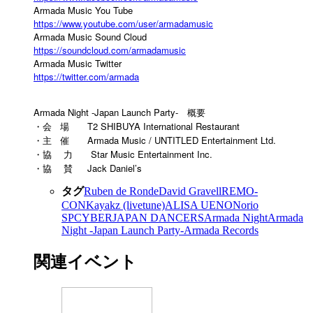
Armada Music You Tube
https://www.youtube.com/user/armadamusic
Armada Music Sound Cloud
https://soundcloud.com/armadamusic
Armada Music Twitter
https://twitter.com/armada
Armada Night -Japan Launch Party- 概要
・会 場 T2 SHIBUYA International Restaurant
・主 催 Armada Music / UNTITLED Entertainment Ltd.
・協 力 Star Music Entertainment Inc.
・協 賛 Jack Daniel’s
タグ
Ruben de Ronde
David Gravell
REMO-
CON
Kaya
kz (livetune)
ALISA UENO
Norio
SP
CYBERJAPAN DANCERS
Armada Night
Armada
Night -Japan Launch Party-
Armada Records
関連イベント