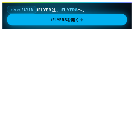
iFLYERは、
iFLYER8
へ。
次のIFLYER
✦
iFLYER8を開く
→