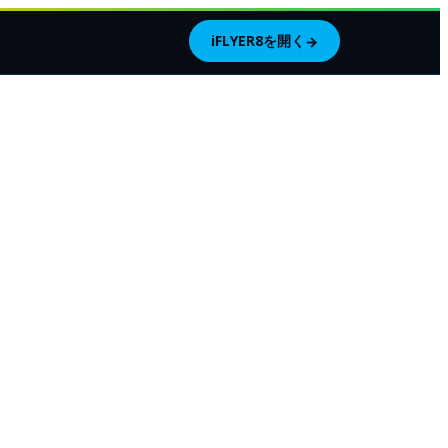
iFLYER8を開く
→