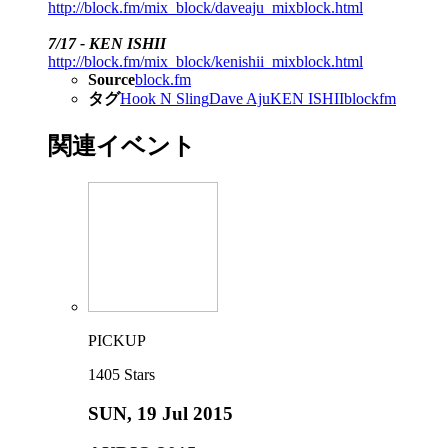
http://block.fm/mix_block/daveaju_mixblock.html
7/17 - KEN ISHII
http://block.fm/mix_block/kenishii_mixblock.html
Source
block.fm
タグ
Hook N Sling
Dave Aju
KEN ISHII
blockfm
関連イベント
PICKUP
1405
Stars
SUN
, 19 Jul 2015