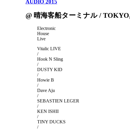
AUDIO 2015
@ 晴海客船ターミナル / TOKYO, 
Electronic
House
Live
Vitalic LIVE
/
Hook N Sling
/
DUSTY KID
/
Howie B
/
Dave Aju
/
SEBASTIEN LEGER
/
KEN ISHII
/
TINY DUCKS
/