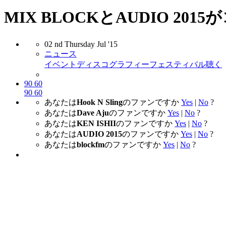
MIX BLOCKとAUDIO 201
02
nd
Thursday
Jul
'15
ニュース
イベント
ディスコグラフィー
フェスティバル
聴く
90
60
90
60
あなたは
Hook N Sling
のファンですか
Yes
|
No
?
あなたは
Dave Aju
のファンですか
Yes
|
No
?
あなたは
KEN ISHII
のファンですか
Yes
|
No
?
あなたは
AUDIO 2015
のファンですか
Yes
|
No
?
あなたは
blockfm
のファンですか
Yes
|
No
?