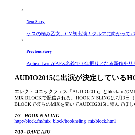
Next Story
ゲスの極み乙女。CM初出演！クルマに向かって
Previous Story
Aphex TwinがAFX名義で10年振りとなる新作を
AUDIO2015に出演が決定しているHOOK
エレクトロニックフェス「AUDIO2015」とblock.fmのM
MIX BLOCKで配信される。HOOK N SLINGは7月3日（金）
BLOCKで彼らのMIXを聞いてAUDIO2015に臨んでほ
7/3 - HOOK N SLING
http://block.fm/mix_block/hooknsling_mixblock.html
7/10 - DAVE AJU