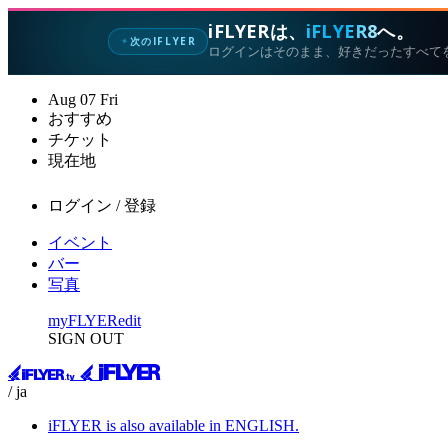
iFLYERは、
iFLYER8
へ。
次のIFLYER
✦
ログインはそのまま、好きだったすべて
Aug
07
Fri
おすすめ
チケット
現在地
ログイン / 登録
イベント
バー
写真
myFLYER
edit
SIGN OUT
/ ja
iFLYER is also available in ENGLISH.