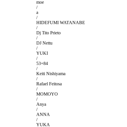
moe
/
a
/
HIDEFUMI WATANABE
/
Dj Tito Prieto
/
DJ Nettu
/
YUKI
/
53+84
/
Keiti Nishiyama
/
Rafael Feitosa
/
MOMOYO
/
Anya
/
ANNA
/
YUKA