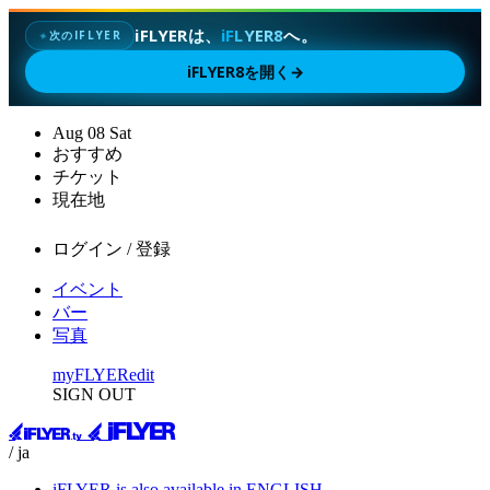
iFLYERは、
iFLYER8
へ。
次のIFLYER
✦
iFLYER8を開く
→
Aug
08
Sat
おすすめ
チケット
現在地
ログイン / 登録
イベント
バー
写真
myFLYER
edit
SIGN OUT
/ ja
iFLYER is also available in ENGLISH.