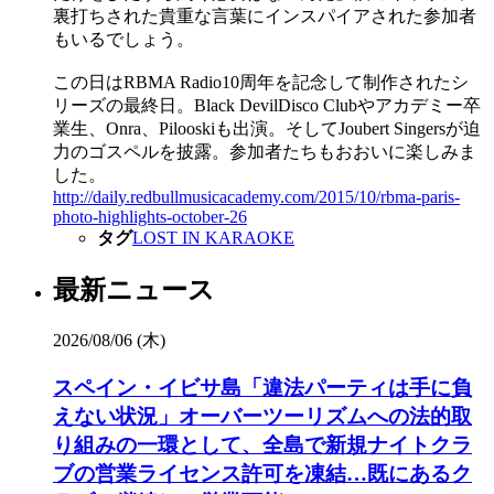
裏打ちされた貴重な言葉にインスパイアされた参加者
もいるでしょう。
この日はRBMA Radio10周年を記念して制作されたシ
リーズの最終日。Black DevilDisco Clubやアカデミー卒
業生、Onra、Pilooskiも出演。そしてJoubert Singersが迫
力のゴスペルを披露。参加者たちもおおいに楽しみま
した。
http://daily.redbullmusicacademy.com/2015/10/rbma-paris-
photo-highlights-october-26
タグ
LOST IN KARAOKE
最新ニュース
2026/08/06 (木)
スペイン・イビサ島「違法パーティは手に負
えない状況」オーバーツーリズムへの法的取
り組みの一環として、全島で新規ナイトクラ
ブの営業ライセンス許可を凍結…既にあるク