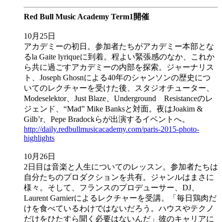
Red Bull Music Academy Term1開催
10月25日
アカデミーの初日。参加者たちがアカデミー本部とな
るla Gaite lyriqueに到着。程よい緊張感のなか、これか
ら共に過ごすアカデミーの内部を探索。ジャーナリス
ト、Joseph Ghosnによる40年のシャンソンの歴史につ
いてのレクチャーを受けた後、スタジオチューター、
Modeselektor、Just Blaze、Underground Resistanceのレ
ジェンド、“Mad” Mike Banksと対面。夜はJoakim &
Gilb’r、Pepe Bradockらが出演するイベントへ。
http://daily.redbullmusicacademy.com/paris-2015-photo-
highlights
10月26日
2日目は音楽と人生についてのレッスン。参加者たちは
自分たちのプロダクションを共有。ジャンルはまさに
様々。そして、フランスのプロデューサー、DJ、
Laurent Garnierによるレクチャーを受講。「毎日鶏肉だ
けを食べているわけではないだろう。ハウスやテクノ
だけをひたすら聞く必要はないんだ」彼のキャリアに