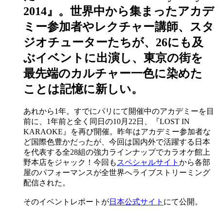
2014』。世界中から集まったアカデ
ミー参加者やレクチャー講師、スタ
ジオチューターたちが、26にも及
ぶイベントに出演し、東京の街を
最先端のカルチャー一色に染めた
ことは記憶に新しい。
あれから1年。すでにパリにて開催中のアカデミーを目
前に、1年前と全く同日の10月22日、『LOST IN
KARAOKE』を再び開催。昨年はアカデミー参加者な
ど国際色豊かだったが、今回は国内外で活躍する日本
を代表する全28組の強力ラインナップでカラオケ館上
野本店をジャック！今回も
スペシャルサイト
から各部
屋のパフォーマンスが全世界へライブストリーミング
配信された。
そのイベントレポートが
日本公式サイト
にて公開。