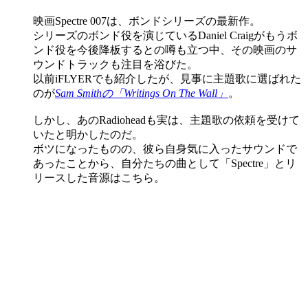
映画Spectre 007は、ボンドシリーズの最新作。
シリーズのボンド役を演じているDaniel Craigがもうボ
ンド役を今後降板するとの噂も立つ中、その映画のサ
ウンドトラックも注目を浴びた。
以前iFLYERでも紹介したが、見事に主題歌に選ばれた
のが
Sam Smithの「Writings On The Wall」
。
しかし、あのRadioheadも実は、主題歌の依頼を受けて
いたと明かしたのだ。
ボツになったものの、彼ら自身気に入ったサウンドで
あったことから、自分たちの曲として「Spectre」とリ
リースした音源はこちら。