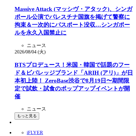
Massive Attack (マッシヴ・アタック)、シンガ
ポール公演でパレスチナ国旗を掲げて警察に
拘束＆一次的にパスポート没収…シンガポー
ルを永久入国禁止に
ニュース
2026/08/04 (火)
BTSプロデュース！米国・韓国で話題のフー
ド＆ビバレッジブランド「ARIH (アリ)」が日
本初上陸！ ZeroBase渋谷で8月19日〜期間限
定で試飲・試食のポップアップイベントが開
催
ニュース
もっと見る
iFLYER