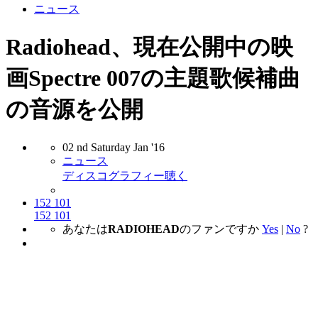
ニュース
Radiohead、現在公開中の映
画Spectre 007の主題歌候補曲
の音源を公開
02
nd
Saturday
Jan
'16
ニュース
ディスコグラフィー
聴く
152
101
152
101
あなたは
RADIOHEAD
のファンですか
Yes
|
No
?