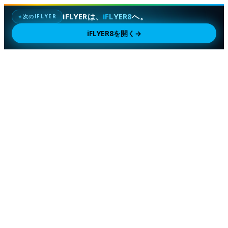
iFLYERは、
iFLYER8
へ。
次のIFLYER
✦
iFLYER8を開く
→