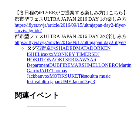
【各日程のiFLYERがご提案する楽しみ方はこちら】
都市型フェスULTRA JAPAN 2016 DAY 1の楽しみ方
https://iflyer.tv/ja/article/2016/09/15/ultrajapan-day2-iflyer-
survivalguide/
都市型フェスULTRA JAPAN 2016 DAY 2の楽しみ方
https://iflyer.tv/ja/article/2016/09/17/ultrajapan-day2-iflyer/
タグ
石野卓球
SHADED
MATADOR
KEN
ISHII
Licaxxx
MONKEY TIMERS
DJ
HOKUTO
NAOKI SERIZAWA
Art
Department
DUBFIRE
MARSHMELLO
NERO
Martin
Garrix
JAUZ
Thomas
Jack
banvox
MOTi
KSUKE
Tiësto
ultra music
festival
ultra japan
UMF Japan
Day 3
関連イベント