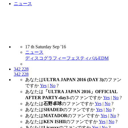
ニュース
都市型フェスULTRA JAPAN
2016のDAY 3の楽しみ方
17
th
Saturday
Sep
'16
ニュース
ディスコグラフィー
フェスティバル
EDM
342
228
342
228
あなたは
ULTRA JAPAN 2016 (DAY 3)
のファン
ですか
Yes
|
No
?
あなたは
「ULTRA JAPAN 2016」OFFICIAL
AFTER PARTY-day3-
のファンですか
Yes
|
No
?
あなたは
石野卓球
のファンですか
Yes
|
No
?
あなたは
SHADED
のファンですか
Yes
|
No
?
あなたは
MATADOR
のファンですか
Yes
|
No
?
あなたは
KEN ISHII
のファンですか
Yes
|
No
?
あなたは
Licaxxx
のファンですか
Yes
|
No
?