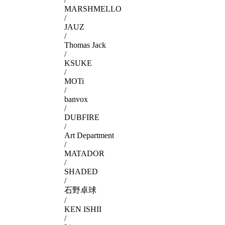
MARSHMELLO
/
JAUZ
/
Thomas Jack
/
KSUKE
/
MOTi
/
banvox
/
DUBFIRE
/
Art Department
/
MATADOR
/
SHADED
/
石野卓球
/
KEN ISHII
/