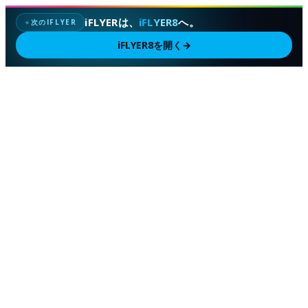
iFLYERは、
iFLYER8
へ。
次のIFLYER
✦
iFLYER8を開く
→