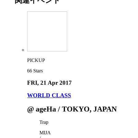
関連イベント
PICKUP
66
Stars
FRI
, 21 Apr 2017
WORLD CLASS
@ ageHa / TOKYO, JAPAN
Trap
MIJA