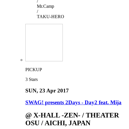
/
Mr.Camp
/
TAKU-HERO
PICKUP
3
Stars
SUN
, 23 Apr 2017
SWAG! presents 2Days - Day2 feat. Mija
@ X-HALL -ZEN- / THEATER
OSU / AICHI, JAPAN