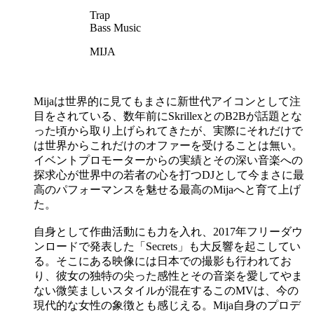
Trap
Bass Music
MIJA
Mijaは世界的に見てもまさに新世代アイコンとして注
目をされている、数年前にSkrillexとのB2Bが話題とな
った頃から取り上げられてきたが、実際にそれだけで
は世界からこれだけのオファーを受けることは無い。
イベントプロモーターからの実績とその深い音楽への
探求心が世界中の若者の心を打つDJとして今まさに最
高のパフォーマンスを魅せる最高のMijaへと育て上げ
た。
自身として作曲活動にも力を入れ、2017年フリーダウ
ンロードで発表した「Secrets」も大反響を起こしてい
る。そこにある映像には日本での撮影も行われてお
り、彼女の独特の尖った感性とその音楽を愛してやま
ない微笑ましいスタイルが混在するこのMVは、今の
現代的な女性の象徴とも感じえる。Mija自身のプロデ