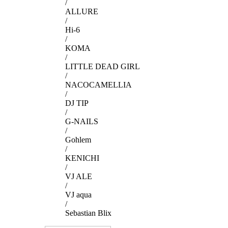
/
ALLURE
/
Hi-6
/
KOMA
/
LITTLE DEAD GIRL
/
NACOCAMELLIA
/
DJ TIP
/
G-NAILS
/
Gohlem
/
KENICHI
/
VJ ALE
/
VJ aqua
/
Sebastian Blix