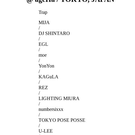
Trap
MIJA
/
DJ SHINTARO
/
EGL
/
moe
/
YonYon
/
KAGuLA
/
REZ
/
LIGHTING MIURA
/
numbersixxx
/
TOKYO POSE POSSE
/
U-LEE