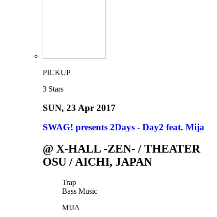
PICKUP
3
Stars
SUN
, 23 Apr 2017
SWAG! presents 2Days - Day2 feat. Mija
@ X-HALL -ZEN- / THEATER
OSU / AICHI, JAPAN
Trap
Bass Music
MIJA