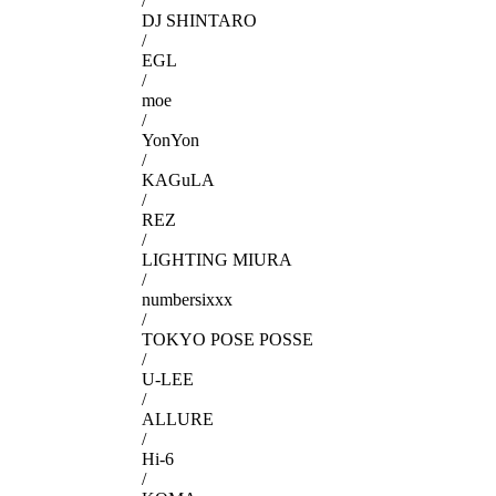
/
DJ SHINTARO
/
EGL
/
moe
/
YonYon
/
KAGuLA
/
REZ
/
LIGHTING MIURA
/
numbersixxx
/
TOKYO POSE POSSE
/
U-LEE
/
ALLURE
/
Hi-6
/