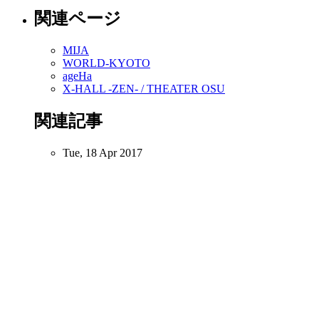
関連ページ
MIJA
WORLD-KYOTO
ageHa
X-HALL -ZEN- / THEATER OSU
関連記事
Tue, 18 Apr 2017