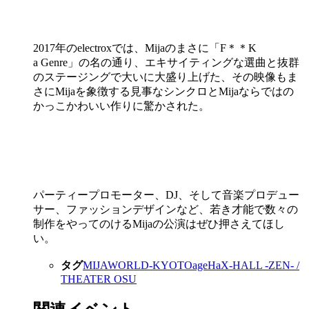
2017年のelectroxでは、Mijaのまさに「F＊＊K
a Genre」の名の通り、エキサイティングな選曲と抜群
のステージングで大いに大盛り上げた、その映像もま
さにMijaを象徴する見事なシンクロとMijaならではの
かっこかわいい作りに驚かされた。
パーティープロモーター、DJ、そして音楽プロデュー
サー、ファッションデザインなど、若き才能で数々の
制作をやってのけるMijaの公演はぜひ押さえてほし
い。
タグ
MIJA
WORLD-KYOTO
ageHa
X-HALL -ZEN- /
THEATER OSU