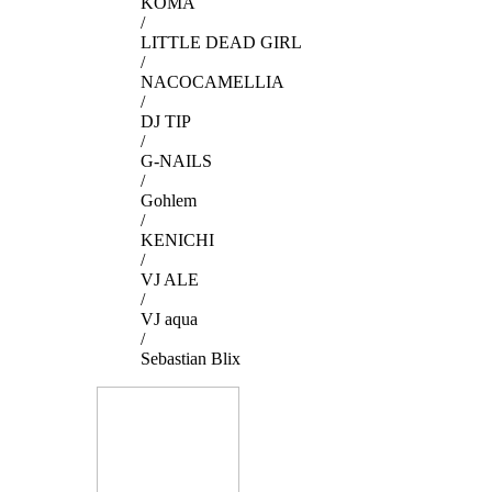
KOMA
/
LITTLE DEAD GIRL
/
NACOCAMELLIA
/
DJ TIP
/
G-NAILS
/
Gohlem
/
KENICHI
/
VJ ALE
/
VJ aqua
/
Sebastian Blix