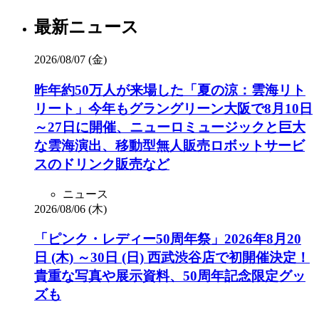
最新ニュース
2026/08/07 (金)
昨年約50万人が来場した「夏の涼：雲海リト
リート」今年もグラングリーン大阪で8月10日
～27日に開催、ニューロミュージックと巨大
な雲海演出、移動型無人販売ロボットサービ
スのドリンク販売など
ニュース
2026/08/06 (木)
「ピンク・レディー50周年祭」2026年8月20
日 (木) ～30日 (日) 西武渋谷店で初開催決定！
貴重な写真や展示資料、50周年記念限定グッ
ズも