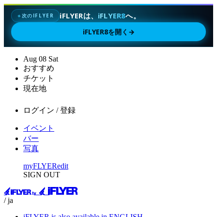
iFLYERは、
iFLYER8
へ。
次のIFLYER
✦
iFLYER8を開く
→
Aug
08
Sat
おすすめ
チケット
現在地
ログイン / 登録
イベント
バー
写真
myFLYER
edit
SIGN OUT
/ ja
iFLYER is also available in ENGLISH.