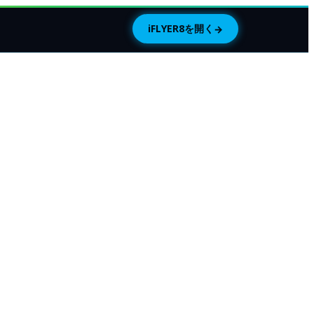
iFLYER8を開く
→