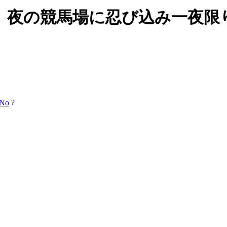
、夜の競馬場に忍び込み一夜限
No
?