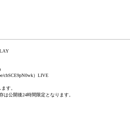
LAY
)
tu.be/cbSCE9pN0wk）LIVE
します。
存は公開後24時間限定となります。