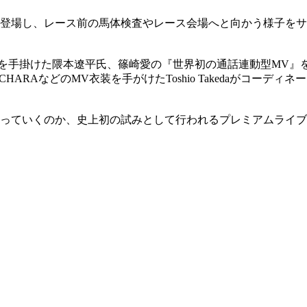
登場し、レース前の馬体検査やレース会場へと向かう様子をサ
 and RUN”などを手掛けた隈本遼平氏、篠崎愛の『世界初の通話連
、CHARAなどのMV衣装を手がけたToshio Takedaがコ
っていくのか、史上初の試みとして行われるプレミアムライブ