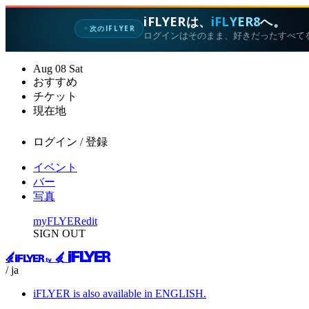
iFLYERは、
iFLYER8
へ。
次のIFLYER
✦
ログインはそのまま、好きだったすべて
Aug
08
Sat
おすすめ
チケット
現在地
ログイン / 登録
イベント
バー
写真
myFLYER
edit
SIGN OUT
/ ja
iFLYER is also available in ENGLISH.