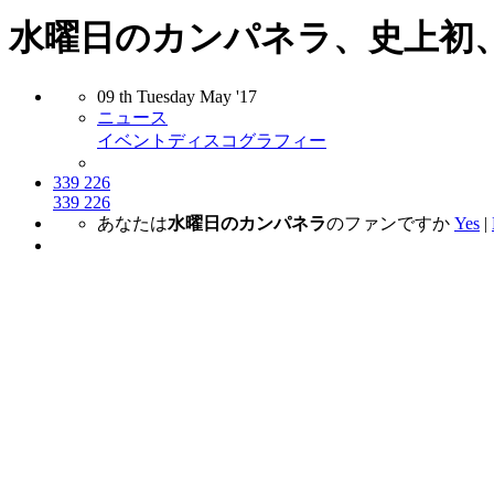
水曜日のカンパネラ、史上初
09
th
Tuesday
May
'17
ニュース
イベント
ディスコグラフィー
339
226
339
226
あなたは
水曜日のカンパネラ
のファンですか
Yes
|