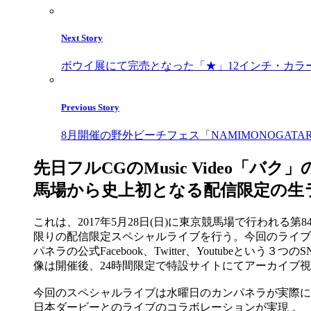
Next Story
ボウイ展にて完売となった「★」12インチ・カラ
Previous Story
8月開催の野外ビーチフェス「NAMIMONOGATA
先日フルCGのMusic Video「バク
馬場から史上初となる配信限定の生
これは、2017年5月28日(日)に東京競馬場で行われる
限りの配信限定スペシャルライブを行う。今回のライブは
パネラの公式Facebook、Twitter、Youtub
像は開催後、24時間限定で特設サイトにてアーカイブ
今回のスペシャルライブは水曜日のカンパネラが実際に
日本ダービーとのライブのコラボレーションが実現 。