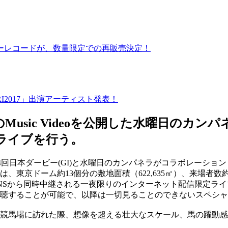
ーレコードが、数量限定での再販売決定！
RI2017」出演アーティスト発表！
」のMusic Videoを公開した水曜日のカン
ライブを行う。
第84回日本ダービー(GI)と水曜日のカンパネラがコラボレーシ
、東京ドーム約13個分の敷地面積（622,635㎡）、来場者
eという３つのSNSから同時中継される一夜限りのインターネット配
視聴することが可能で、以降は一切見ることのできないスペシ
競馬場に訪れた際、想像を超える壮大なスケール、馬の躍動感