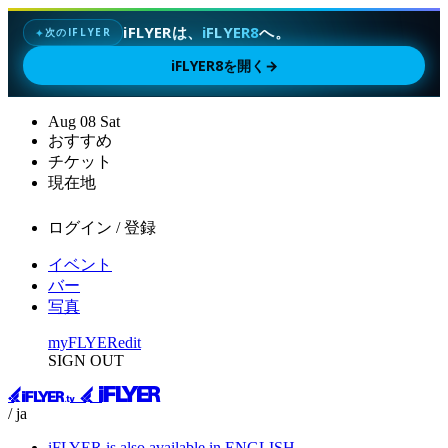
iFLYERは、
iFLYER8
へ。
次のIFLYER
✦
iFLYER8を開く
→
Aug
08
Sat
おすすめ
チケット
現在地
ログイン / 登録
イベント
バー
写真
myFLYER
edit
SIGN OUT
/ ja
iFLYER is also available in ENGLISH.