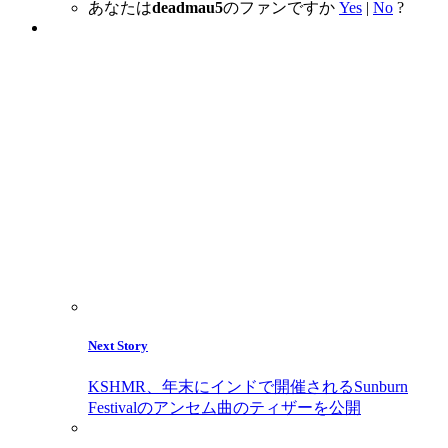
あなたは
deadmau5
のファンですか
Yes
|
No
?
Next Story
KSHMR、年末にインドで開催されるSunburn
Festivalのアンセム曲のティザーを公開