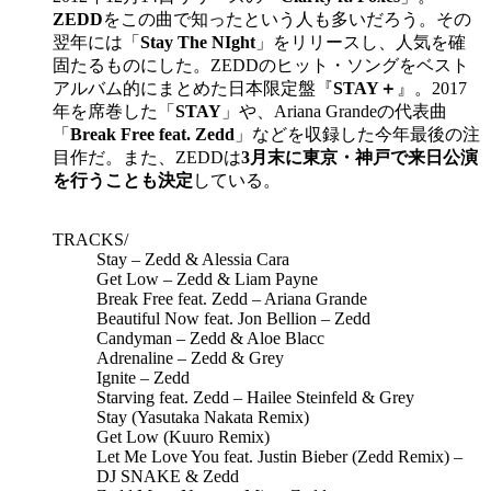
ZEDD
をこの曲で知ったという人も多いだろう。その
翌年には「
Stay The NIght
」をリリースし、人気を確
固たるものにした。ZEDDのヒット・ソングをベスト
アルバム的にまとめた日本限定盤『
STAY＋
』。2017
年を席巻した「
STAY
」や、Ariana Grandeの代表曲
「
Break Free feat. Zedd
」などを収録した今年最後の注
目作だ。また、ZEDDは
3月末に東京・神戸で来日公演
を行うことも決定
している。
TRACKS/
Stay – Zedd & Alessia Cara
Get Low – Zedd & Liam Payne
Break Free feat. Zedd – Ariana Grande
Beautiful Now feat. Jon Bellion – Zedd
Candyman – Zedd & Aloe Blacc
Adrenaline – Zedd & Grey
Ignite – Zedd
Starving feat. Zedd – Hailee Steinfeld & Grey
Stay (Yasutaka Nakata Remix)
Get Low (Kuuro Remix)
Let Me Love You feat. Justin Bieber (Zedd Remix) –
DJ SNAKE & Zedd