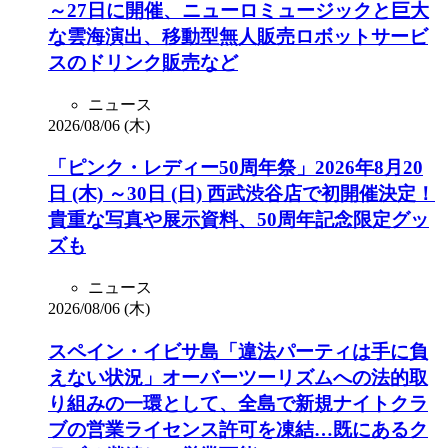
～27日に開催、ニューロミュージックと巨大
な雲海演出、移動型無人販売ロボットサービ
スのドリンク販売など
ニュース
2026/08/06 (木)
「ピンク・レディー50周年祭」2026年8月20
日 (木) ～30日 (日) 西武渋谷店で初開催決定！
貴重な写真や展示資料、50周年記念限定グッ
ズも
ニュース
2026/08/06 (木)
スペイン・イビサ島「違法パーティは手に負
えない状況」オーバーツーリズムへの法的取
り組みの一環として、全島で新規ナイトクラ
ブの営業ライセンス許可を凍結…既にあるク