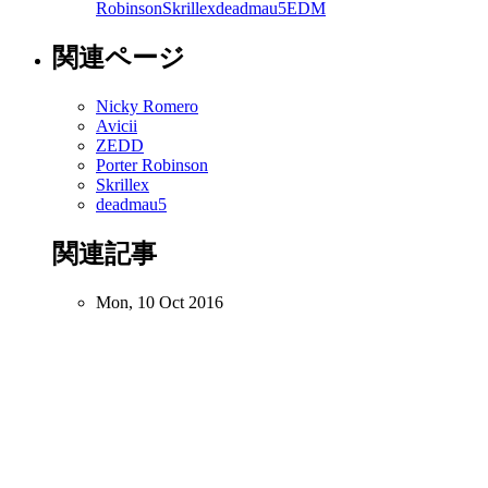
Robinson
Skrillex
deadmau5
EDM
関連ページ
Nicky Romero
Avicii
ZEDD
Porter Robinson
Skrillex
deadmau5
関連記事
Mon, 10 Oct 2016