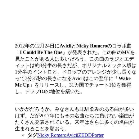
2012年の12月24日に
Avicii
と
Nicky Romero
のコラボ曲
「
I Could Be The One
」が発表された。この曲のMVを
見たことがある人は多いだろう。この曲のラジオエデ
ィットは約3分半の長さだが、オリジナルミックス版は
1分半のイントロと、ドロップのアレンジが少し長くな
って7分35秒の長さになるAviciiはこの翌年に「
Wake
Me Up
」をリリースし、31カ国でチャート1位を獲得
し、トップDJの地位を築いた。
いかがだろうか。みなさんも耳馴染みのある曲が多い
はず。だが2017年にもその名曲たちに負けない楽曲が
たくさん発表されている。来年はさらに多くの名曲が
生まれることを願おう。
タグ
Nicky Romero
Avicii
ZEDD
Porter