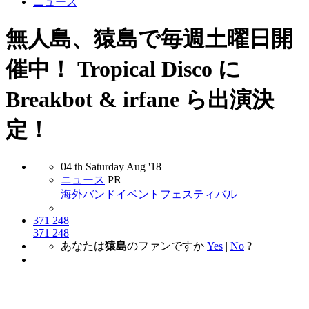
ニュース
無人島、猿島で毎週土曜日開
催中！ Tropical Disco に
Breakbot & irfane ら出演決
定！
04
th
Saturday
Aug
'18
ニュース
PR
海外バンド
イベント
フェスティバル
371
248
371
248
あなたは
猿島
のファンですか
Yes
|
No
?