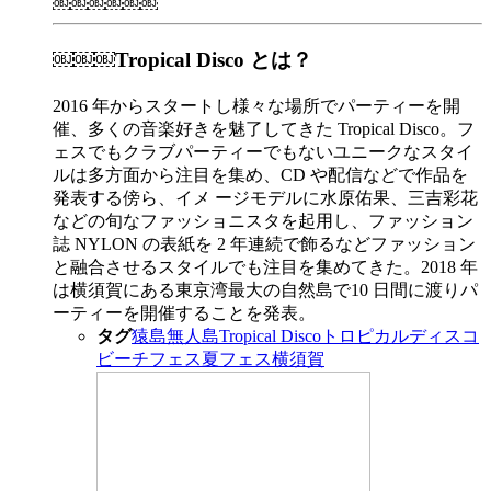
￼￼￼￼￼￼
￼￼￼
Tropical Disco とは？
2016 年からスタートし様々な場所でパーティーを開
催、多くの音楽好きを魅了してきた Tropical Disco。フ
ェスでもクラブパーティーでもないユニークなスタイ
ルは多方面から注目を集め、CD や配信などで作品を
発表する傍ら、イメ ージモデルに水原佑果、三吉彩花
などの旬なファッショニスタを起用し、ファッション
誌 NYLON の表紙を 2 年連続で飾るなどファッション
と融合させるスタイルでも注目を集めてきた。2018 年
は横須賀にある東京湾最大の自然島で10 日間に渡りパ
ーティーを開催することを発表。
タグ
猿島
無人島
Tropical Disco
トロピカルディスコ
ビーチフェス
夏フェス
横須賀