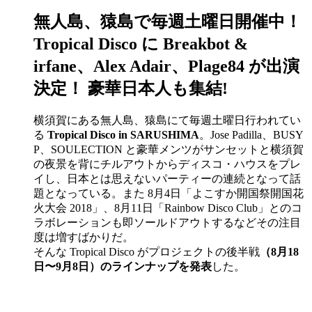
無人島、猿島で毎週土曜日開催中！
Tropical Disco に Breakbot &
irfane、Alex Adair、Plage84 が出演
決定！ 豪華日本人も集結!
横須賀にある無人島、猿島にて毎週土曜日行われてい
る
Tropical Disco in SARUSHIMA
。Jose Padilla、BUSY
P、SOULECTION と豪華メンツがサンセットと横須賀
の夜景を背にチルアウトからディスコ・ハウスをプレ
イし、日本とは思えないパーティーの連続となって話
題となっている。また 8月4日「よこすか開国祭開国花
火大会 2018」、8月11日「Rainbow Disco Club」とのコ
ラボレーションも即ソールドアウトするなどその注目
度は増すばかりだ。
そんな Tropical Disco がプロジェクトの後半戦
（8月18
日〜9月8日）のラインナップを発表
した。