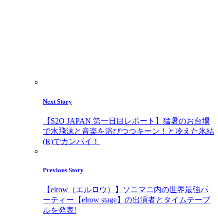
Next Story
【S2O JAPAN 第一日目レポート】猛暑のお台場
で水飛沫と音楽を浴びつつキーン！と冷えた氷結
(R)でカンパイ！
Previous Story
【elrow（エルロウ）】ソニマニ内の世界最強パ
ーティー【elrow stage】の出演者とタイムテーブ
ルを発表!