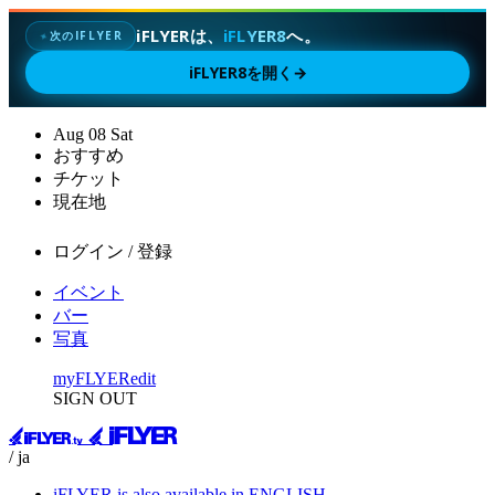
iFLYERは、
iFLYER8
へ。
次のIFLYER
✦
iFLYER8を開く
→
Aug
08
Sat
おすすめ
チケット
現在地
ログイン / 登録
イベント
バー
写真
myFLYER
edit
SIGN OUT
/ ja
iFLYER is also available in ENGLISH.