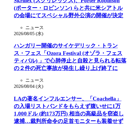
Skrillex (スクリレックス)、Porter Robinson
(ポーター・ロビンソン) らと共に米シアトル
の会場にてスペシャル野外公演の開催が決定
ニュース
2026/08/05 (水)
ハンガリー開催のサイケデリック・トラン
ス・フェス「Ozora Festival (オゾラ・フェス
ティバル) 」で心肺停止と自殺と見られる転落
の２件の死亡事故が発生し繰り上げ終了に
ニュース
2026/08/04 (火)
LAの著名インフルエンサー、「Coachella」
の入場リストバンドをもらえず腹いせに1万
1,000ドル (約173万円) 相当の高級品を窃盗し
逮捕…裁判所命令の足首モニターも装着せず