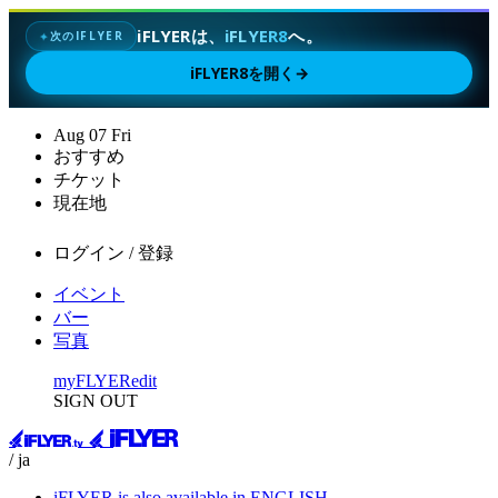
iFLYERは、
iFLYER8
へ。
次のIFLYER
✦
iFLYER8を開く
→
Aug
07
Fri
おすすめ
チケット
現在地
ログイン / 登録
イベント
バー
写真
myFLYER
edit
SIGN OUT
/ ja
iFLYER is also available in ENGLISH.