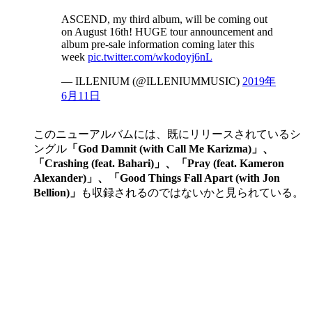
ASCEND, my third album, will be coming out
on August 16th! HUGE tour announcement and
album pre-sale information coming later this
week
pic.twitter.com/wkodoyj6nL
— ILLENIUM (@ILLENIUMMUSIC)
2019年
6月11日
このニューアルバムには、既にリリースされているシ
ングル
「God Damnit (with Call Me Karizma)」、
「Crashing (feat. Bahari)」、「Pray (feat. Kameron
Alexander)」、「Good Things Fall Apart (with Jon
Bellion)」
も収録されるのではないかと見られている。