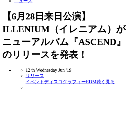
ニュース
【6月28日来日公演】
ILLENIUM（イレニアム）が
ニューアルバム『ASCEND』
のリリースを発表！
12
th
Wednesday
Jun
'19
リリース
イベント
ディスコグラフィー
EDM
聴く
見る