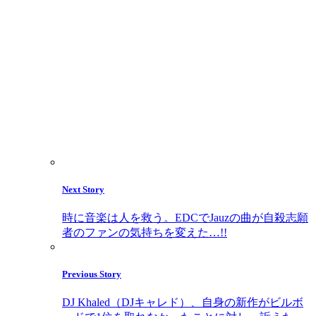
Next Story
時に音楽は人を救う。EDCでJauzの曲が自殺志願
者のファンの気持ちを変えた…!!
Previous Story
DJ Khaled（DJキャレド）、自身の新作がビルボ