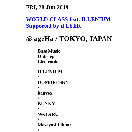
FRI
, 28 Jun 2019
WORLD CLASS feat. ILLENIUM
Supported by iFLYER
@ ageHa / TOKYO, JAPAN
Bass Music
Dubstep
Electronic
ILLENIUM
/
DOMBRESKY
/
banvox
/
BUNNY
/
WATARU
/
Masayoshi Iimori
/