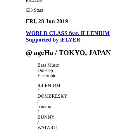
PICKUP
633
Stars
FRI
, 28 Jun 2019
WORLD CLASS feat. ILLENIUM
Supported by iFLYER
@ ageHa / TOKYO, JAPAN
Bass Music
Dubstep
Electronic
ILLENIUM
/
DOMBRESKY
/
banvox
/
BUNNY
/
WATARU