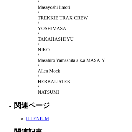
/
Masayoshi Iimori
/
TREKKIE TRAX CREW
/
YOSHIMASA
/
TAKAHASHI YU
/
NIKO
/
Masahiro Yamashita a.k.a MASA-Y
/
Allen Mock
/
HERBALISTEK
/
NATSUMI
関連ページ
ILLENIUM
関連記事