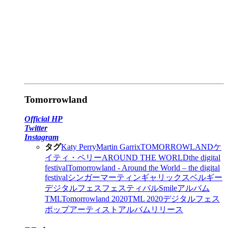
Tomorrowland
Official HP
Twitter
Instagram
タグ
Katy Perry
Martin Garrix
TOMORROWLAND
ケ
イティ・ペリー
AROUND THE WORLD
the digital
festival
Tomorrowland - Around the World – the digital
festival
シンガー
マーティンギャリックス
ベルギー
デジタルフェス
フェスティバル
Smile
アルバム
TML
Tomorrowland 2020
TML 2020
デジタル
フェス
ポップアーティスト
アルバムリリース