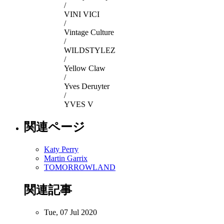
/
VINI VICI
/
Vintage Culture
/
WILDSTYLEZ
/
Yellow Claw
/
Yves Deruyter
/
YVES V
関連ページ
Katy Perry
Martin Garrix
TOMORROWLAND
関連記事
Tue, 07 Jul 2020