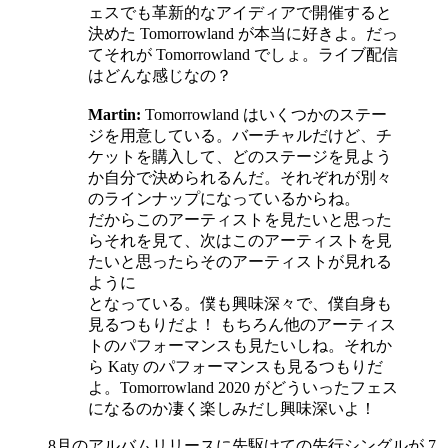
ェスでも革新的なアイディアで開催すると
決めた Tomorrowland が本当に好きよ。だっ
てそれが Tomorrowland でしょ。ライブ配信
はどんな感じなの？
Martin:
Tomorrowland はいくつかのステー
ジを用意している。バーチャルだけど、チ
ケットを購入して、どのステージを見よう
か自分で決められるんだ。それぞれが別々
のラインナップになっているからね。
だからこのアーティストを見たいと思った
らそれを見て、次はこのアーティストを見
たいと思ったらそのアーティストが見れる
ように
となっている。僕も興味深々で、僕自身も
見るつもりだよ！ もちろん他のアーティス
トのパフォーマンスも見たいしね。それか
ら Katy のパフォーマンスも見るつもりだ
よ。Tomorrowland 2020 がどういったフェス
になるのか凄く楽しみだし興味深いよ！
8月のアルバムリリースに先駆けての先行シングルが 7