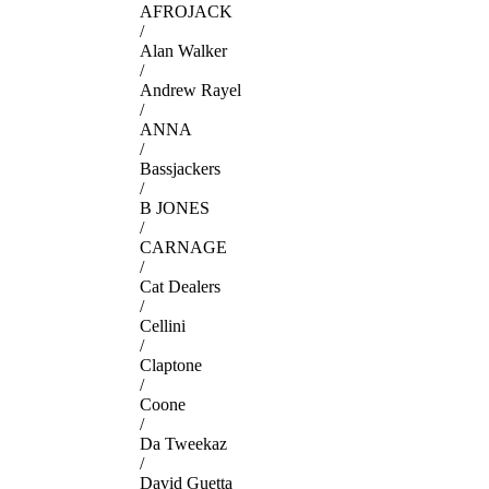
AFROJACK
/
Alan Walker
/
Andrew Rayel
/
ANNA
/
Bassjackers
/
B JONES
/
CARNAGE
/
Cat Dealers
/
Cellini
/
Claptone
/
Coone
/
Da Tweekaz
/
David Guetta