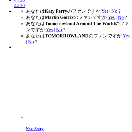
44
30
44
30
あなたは
Katy Perry
のファンですか
Yes
|
No
?
あなたは
Martin Garrix
のファンですか
Yes
|
No
?
あなたは
Tomorrowland Around The World
のファ
ンですか
Yes
|
No
?
あなたは
TOMORROWLAND
のファンですか
Yes
|
No
?
Next Story