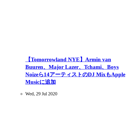
【Tomorrowland NYE】Armin van
Buuren、Major Lazer、Tchami、Boys
Noizeら14アーティストのDJ MixもApple
Musicに追加
Wed, 29 Jul 2020