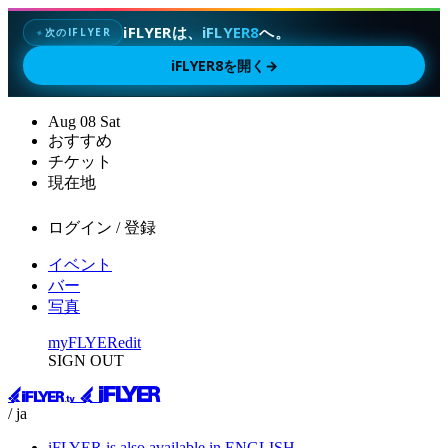
iFLYERは、
iFLYER8
へ。
次のIFLYER
✦
iFLYER8を開く
→
Aug
08
Sat
おすすめ
チケット
現在地
ログイン / 登録
イベント
バー
写真
myFLYER
edit
SIGN OUT
/ ja
iFLYER is also available in ENGLISH.