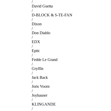
/
David Guetta
/
D-BLOCK & S-TE-FAN
/
Dixon
/
Don Diablo
/
EDX
/
Eptic
/
Fedde Le Grand
/
Gryffin
/
Jack Back
/
Joris Voorn
/
Joyhauser
/
KLINGANDE
/