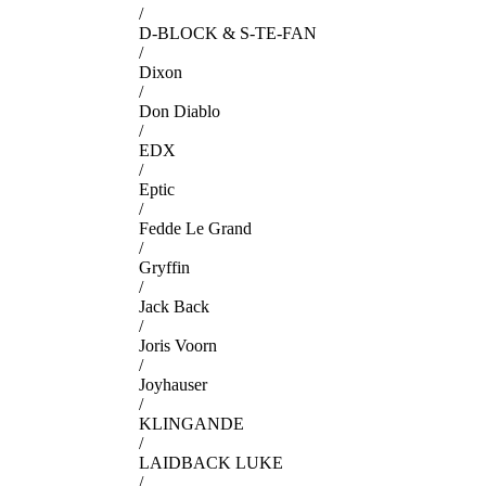
/
D-BLOCK & S-TE-FAN
/
Dixon
/
Don Diablo
/
EDX
/
Eptic
/
Fedde Le Grand
/
Gryffin
/
Jack Back
/
Joris Voorn
/
Joyhauser
/
KLINGANDE
/
LAIDBACK LUKE
/