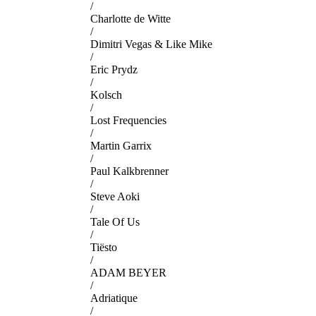
/
Charlotte de Witte
/
Dimitri Vegas & Like Mike
/
Eric Prydz
/
Kolsch
/
Lost Frequencies
/
Martin Garrix
/
Paul Kalkbrenner
/
Steve Aoki
/
Tale Of Us
/
Tiësto
/
ADAM BEYER
/
Adriatique
/