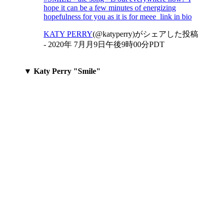
hope it can be a few minutes of energizing
hopefulness for you as it is for meee link in bio
KATY PERRY
(@katyperry)がシェアした投稿
-
2020年 7月月9日午後9時00分PDT
▼ Katy Perry "Smile"