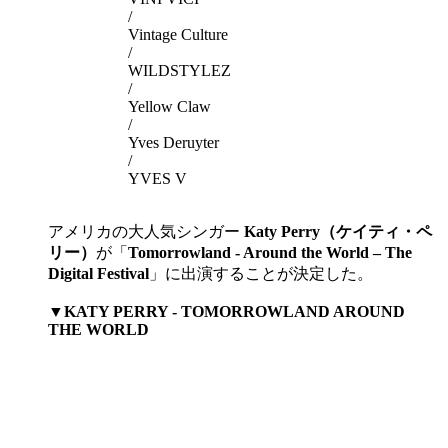
/
Vintage Culture
/
WILDSTYLEZ
/
Yellow Claw
/
Yves Deruyter
/
YVES V
アメリカの大人気シンガー
Katy Perry（ケイティ・ペ
リー）
が「
Tomorrowland - Around the World – The
Digital Festival
」に出演することが決定した。
▼KATY PERRY - TOMORROWLAND AROUND
THE WORLD​