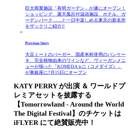
巨大商業施設「有明ガーデン」が遂にオープン！
ショッピング、露天風呂付温浴施設、ホテル、ガ
ーデンパーク……と一日中楽しめる東京の新名所
をザックリご紹介!!
Previous Story
大豆ミートのバーガー、国産米粉使用のパンケー
キ、完全植物由来のワインなど、ヴィーガンメニ
ューが揃った「KOMEDA is □（コメダイズ）」
が東銀座に7月15日にオープン
KATY PERRY が出演 ＆ ワールドプ
レミアセットを披露する
【Tomorrowland - Around the World
The Digital Festival】のチケットは
iFLYER にて絶賛販売中！