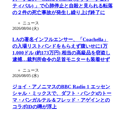
ティバル) 」で心肺停止と自殺と見られる転落
の２件の死亡事故が発生し繰り上げ終了に
ニュース
2026/08/04 (火)
LAの著名インフルエンサー、「Coachella」
の入場リストバンドをもらえず腹いせに1万
1,000ドル (約173万円) 相当の高級品を窃盗し
逮捕…裁判所命令の足首モニターも装着せず
ニュース
2026/08/05 (水)
ジョイ・アノニマスのBBC Radio 1 エッセン
シャル・ミックスで、ダフト・パンク)のトー
マ・バンガルテル＆フレッド・アゲインとの
コラボIDの噂が浮上