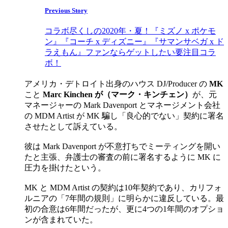
Previous Story
コラボ尽くしの2020年・夏！『ミズノ x ポケモ
ン』『コーチ x ディズニー』『サマンサベガ x ド
ラえもん』ファンならゲットしたい要注目コラ
ボ！
アメリカ・デトロイト出身のハウス DJ/Producer の
MK
こと
Marc Kinchen が（マーク・キンチェン）
が、元
マネージャーの Mark Davenport とマネージメント会社
の MDM Artist が MK 騙し「良心的でない」契約に署名
させたとして訴えている。
彼は Mark Davenport が不意打ちでミーティングを開い
たと主張、弁護士の審査の前に署名するように MK に
圧力を掛けたという。
MK と MDM Artist の契約は10年契約であり、カリフォ
ルニアの「7年間の規則」に明らかに違反している。最
初の合意は6年間だったが、更に4つの1年間のオプショ
ンが含まれていた。