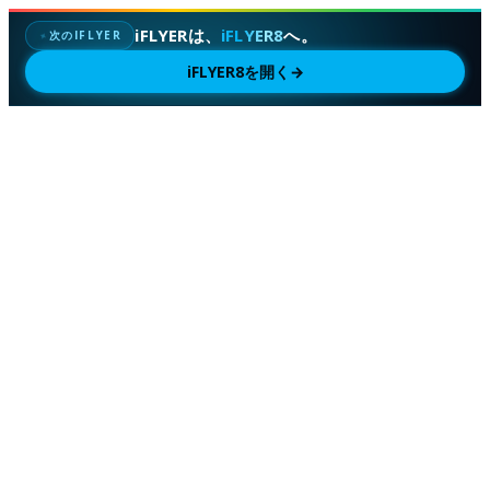
iFLYERは、
iFLYER8
へ。
次のIFLYER
✦
iFLYER8を開く
→