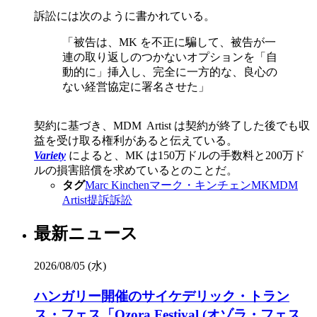
訴訟には次のように書かれている。
「被告は、MK を不正に騙して、被告が一
連の取り返しのつかないオプションを「自
動的に」挿入し、完全に一方的な、良心の
ない経営協定に署名させた」
契約に基づき、MDM Artist は契約が終了した後でも収
益を受け取る権利があると伝えている。
Variety
によると、MK は150万ドルの手数料と200万ド
ルの損害賠償を求めているとのことだ。
タグ
Marc Kinchen
マーク・キンチェン
MK
MDM
Artist
提訴
訴訟
最新ニュース
2026/08/05 (水)
ハンガリー開催のサイケデリック・トラン
ス・フェス「Ozora Festival (オゾラ・フェス