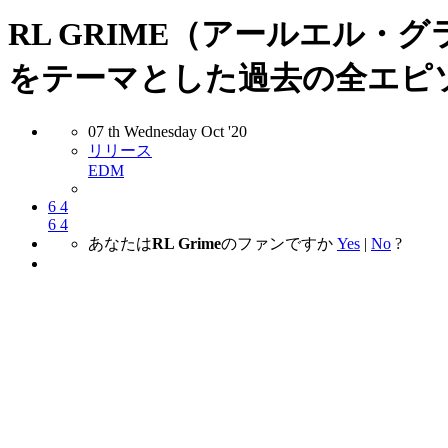
RL GRIME（アールエル・グライ
をテーマとした過去の全エピ
07
th
Wednesday
Oct
'20
リリース
EDM
6
4
6
4
あなたは
RL Grime
のファンですか
Yes
|
No
?