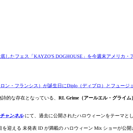
底したフェス「KAYZO'S DOGHOUSE」を今週末アメリカ
n Francis（ディロン・フランシス）が誕生日にDiplo（ディプロ
風物詩的な存在となっている、
RL Grime（アールエル・グライム
itch チャンネル
にて、過去に公開されたハロウィーンをテーマとした
迎える 未発表 ID が満載の ハロウィーン Mix ショーが公