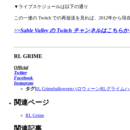
▼ライブスケジュールは以下の通り
この一連の Twitch での再放送を見れば、2012年から現
>>Sable Valley の Twitch チャンネルはこちら
RL GRIME
Official
Twitter
Facebook
Instagram
タグ
RL Grime
halloween
ハロウィーン
RLグライム
ハ
関連ページ
RL Grime
関連記事