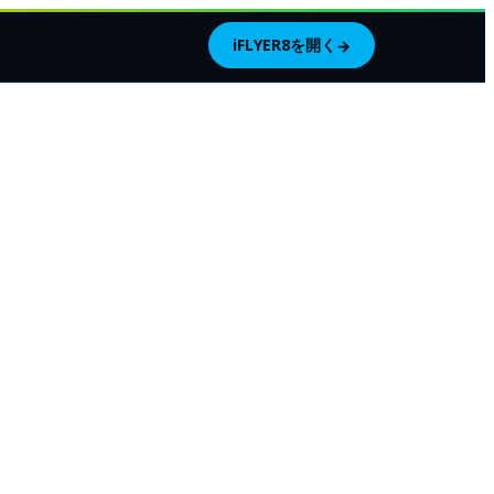
iFLYER8を開く
→