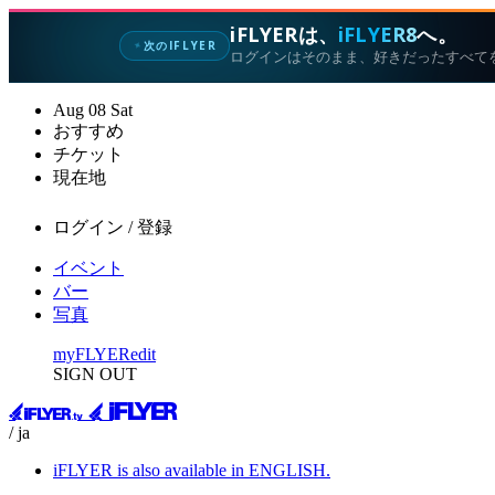
iFLYERは、
iFLYER8
へ。
次のIFLYER
✦
ログインはそのまま、好きだったすべて
Aug
08
Sat
おすすめ
チケット
現在地
ログイン / 登録
イベント
バー
写真
myFLYER
edit
SIGN OUT
/ ja
iFLYER is also available in ENGLISH.