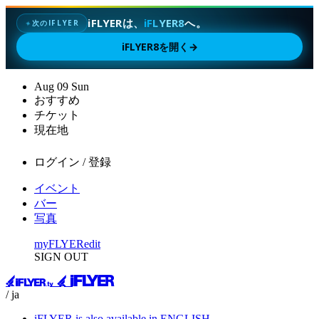
iFLYERは、
iFLYER8
へ。
次のIFLYER
✦
iFLYER8を開く
→
Aug
09
Sun
おすすめ
チケット
現在地
ログイン / 登録
イベント
バー
写真
myFLYER
edit
SIGN OUT
/ ja
iFLYER is also available in ENGLISH.