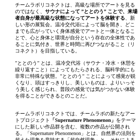
チームラボリコネクトは、高級な場所でアートを見る
のではなく、
サウナによって ”ととのう” ことで、来場
者自身が最高級な状態になってアートを体験する
、新
しい形の展覧会。温冷交代浴によって脳を開き、どこ
までも広がっていく身体感覚でアートと一体となるこ
とで、心と身体と環境が自分という存在の全体性であ
ることに気付き、世界と時間に再びつながること（リ
コネクト）を目指している。
”ととのう” とは、温冷交代浴（サウナ・冷水・休憩を
繰り返すこと）によってもたらされる、脳科学的にも
非常に特殊な状態。”ととのう” ことによって感覚が鋭
くなり、頭はすっきりし、美しいものは、よりいっそ
う美しく感じられ、普段の感覚では気がつかない体験
を得ることができるとのことだ。
チームラボリコネクトでは、チームラボの新たなアー
トプロジェクト
「Supernature Phenomenon」
をテーマ
にした新しい作品群を含む、複数の作品が公開され
る。「Supernature Phenomenon」とは、自然界の法則を
超えた現象を意味する「超自然現象」と、それによる