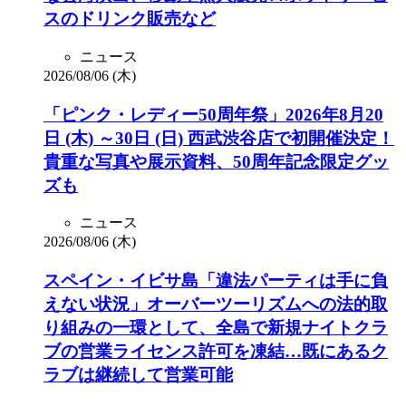
スのドリンク販売など
ニュース
2026/08/06 (木)
「ピンク・レディー50周年祭」2026年8月20
日 (木) ～30日 (日) 西武渋谷店で初開催決定！
貴重な写真や展示資料、50周年記念限定グッ
ズも
ニュース
2026/08/06 (木)
スペイン・イビサ島「違法パーティは手に負
えない状況」オーバーツーリズムへの法的取
り組みの一環として、全島で新規ナイトクラ
ブの営業ライセンス許可を凍結…既にあるク
ラブは継続して営業可能