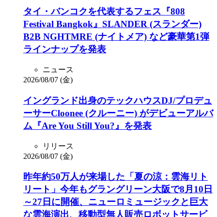
タイ・バンコクを代表するフェス『808
Festival Bangkok』SLANDER (スランダー)
B2B NGHTMRE (ナイトメア) など豪華第1弾
ラインナップを発表
ニュース
2026/08/07 (金)
イングランド出身のテックハウスDJ/プロデュ
ーサーCloonee (クルーニー) がデビューアルバ
ム『Are You Still You?』を発表
リリース
2026/08/07 (金)
昨年約50万人が来場した「夏の涼：雲海リト
リート」今年もグラングリーン大阪で8月10日
～27日に開催、ニューロミュージックと巨大
な雲海演出、移動型無人販売ロボットサービ