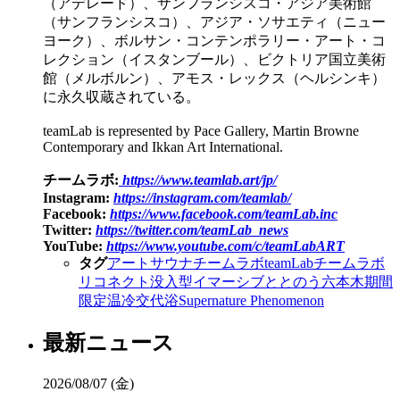
（アデレード）、サンフランシスコ・アジア美術館
（サンフランシスコ）、アジア・ソサエティ（ニュー
ヨーク）、ボルサン・コンテンポラリー・アート・コ
レクション（イスタンブール）、ビクトリア国立美術
館（メルボルン）、アモス・レックス（ヘルシンキ）
に永久収蔵されている。
teamLab is represented by Pace Gallery, Martin Browne
Contemporary and Ikkan Art International.
チームラボ:
https://www.teamlab.art/jp/
Instagram:
https://instagram.com/teamlab/
Facebook:
https://www.facebook.com/teamLab.inc
Twitter:
https://twitter.com/teamLab_news
YouTube:
https://www.youtube.com/c/teamLabART
タグ
アート
サウナ
チームラボ
teamLab
チームラボ
リコネクト
没入型
イマーシブ
ととのう
六本木
期間
限定
温冷交代浴
Supernature Phenomenon
最新ニュース
2026/08/07 (金)