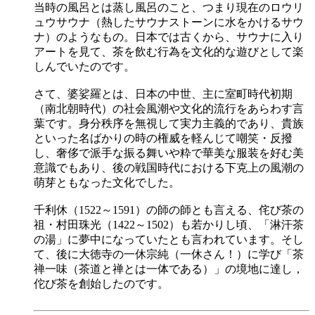
当時の風呂とは蒸し風呂のこと、つまり現在のロウリ
ュウサウナ（熱したサウナストーンに水をかけるサウ
ナ）のようなもの。日本では古くから、サウナに入り
アートを見て、茶を飲む行為を文化的な遊びとして楽
しんでいたのです。
さて、婆娑羅とは、日本の中世、主に室町時代初期
（南北朝時代）の社会風潮や文化的流行をあらわす言
葉です。身分秩序を無視して実力主義的であり、貴族
といった名ばかりの時の権威を軽んじて嘲笑・反撥
し、奢侈で派手な振る舞いや粋で華美な服装を好む美
意識でもあり、後の戦国時代における下克上の風潮の
萌芽ともなった文化でした。
千利休（1522～1591）の師の師とも言える、侘び茶の
祖・村田珠光（1422～1502）も若かりし頃、「淋汗茶
の湯」に夢中になっていたとも言われています。そし
て、後に大徳寺の一休宗純（一休さん！）に学び「茶
禅一味（茶道と禅とは一体である）」の境地に達し，
佗び茶を創始したのです。