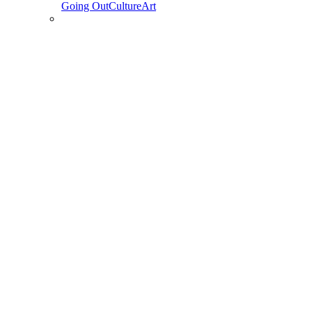
Going Out
Culture
Art