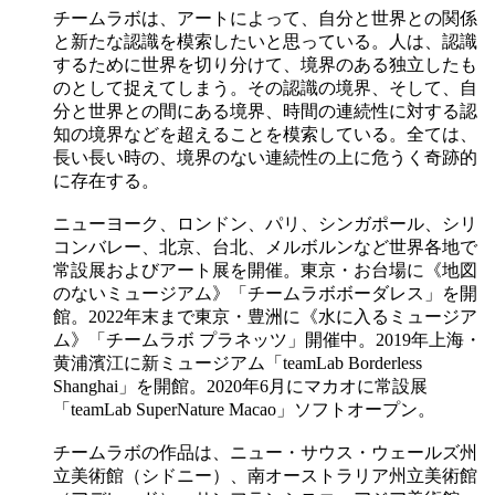
チームラボは、アートによって、自分と世界との関係
と新たな認識を模索したいと思っている。人は、認識
するために世界を切り分けて、境界のある独立したも
のとして捉えてしまう。その認識の境界、そして、自
分と世界との間にある境界、時間の連続性に対する認
知の境界などを超えることを模索している。全ては、
長い長い時の、境界のない連続性の上に危うく奇跡的
に存在する。
ニューヨーク、ロンドン、パリ、シンガポール、シリ
コンバレー、北京、台北、メルボルンなど世界各地で
常設展およびアート展を開催。東京・お台場に《地図
のないミュージアム》「チームラボボーダレス」を開
館。2022年末まで東京・豊洲に《水に入るミュージア
ム》「チームラボ プラネッツ」開催中。2019年上海・
黄浦濱江に新ミュージアム「teamLab Borderless
Shanghai」を開館。2020年6月にマカオに常設展
「teamLab SuperNature Macao」ソフトオープン。
チームラボの作品は、ニュー・サウス・ウェールズ州
立美術館（シドニー）、南オーストラリア州立美術館