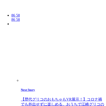
86
58
86
58
Next Story
【歴代グリコのおもちゃもVR展示！】コロナ禍
でも外出せずに楽しめる、おうちで江崎グリコの