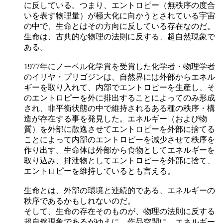
に反している。つまり、エントロピー（無秩序の度合
いを表す物理量）が極大化に向かうとされている宇宙
の中で、生命とはその方向に反している存在なのだ。
生命は、古典的な物理の法則に反する、超自然現象で
ある。
1977年にノーベル化学賞を受賞した化学者・物理学者
のイリヤ・プリゴジンは、自然界には外部からエネル
ギーを取り入れて、内部でエントロピーを生産し、そ
のエントロピーを外に排出することによってのみ形成
され、非平衡状態の中で維持されるある種の秩序・構
造が存在する事を発見した。エネルギー（および物
質）を外部に散逸させてエントロピーを外部に捨てる
ことによって内部のエントロピーを減少させて秩序を
作り出す。生命体は外部から食物としてエネルギーを
取り込み、排泄物としてエントロピーを外部に捨て、
エントロピーを維持しているとも言える。
生命とは、外部の環境と連続的である、エネルギーの
秩序であるかもしれないのだ。
そして、生命の存在そのものが、物理の法則に反する
超自然現象であるがゆえに、作品空間に、エネルギー