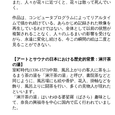
また、人々が花々に近づくと、花々は散って死んでい
く。
作品は、コンピュータプログラムによってリアルタイ
ムで描かれ続けている。あらかじめ記録された映像を
再生しているわけではない。全体として以前の状態が
複製されることなく、人々のふるまいの影響を受けな
がら、永遠に変化し続ける。今この瞬間の絵は二度と
見ることができない。
【アートとサウナの日本における歴史的背景：淋汗茶
の湯】
室町時代(1336-1573)中期、風呂上がりの客人に茶をふ
るまう茶の湯を「淋汗茶の湯」と呼び、書院茶などと
同じように、風呂場にも絵や香炉、花入、掛軸などを
飾り、風呂上りに闘茶を行い、多くの見物人が現れた
といいます。
「淋汗茶の湯」はいわゆる婆娑羅（ばさら）趣味とし
て、奈良の興福寺を中心に国内で広く行われていまし
た。