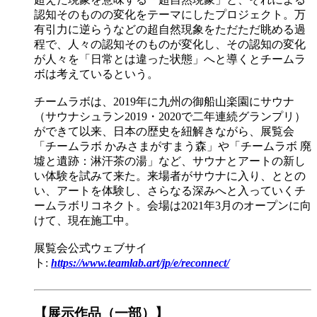
認知そのものの変化をテーマにしたプロジェクト。万
有引力に逆らうなどの超自然現象をただただ眺める過
程で、人々の認知そのものが変化し、その認知の変化
が人々を「日常とは違った状態」へと導くとチームラ
ボは考えているという。
チームラボは、2019年に九州の御船山楽園にサウナ
（サウナシュラン2019・2020で二年連続グランプリ）
ができて以来、日本の歴史を紐解きながら、展覧会
「チームラボ かみさまがすまう森」や「チームラボ 廃
墟と遺跡：淋汗茶の湯」など、サウナとアートの新し
い体験を試みて来た。来場者がサウナに入り、ととの
い、アートを体験し、さらなる深みへと入っていくチ
ームラボリコネクト。会場は2021年3月のオープンに向
けて、現在施工中。
展覧会公式ウェブサイ
ト:
https://www.teamlab.art/jp/e/reconnect/
【展示作品（一部）】