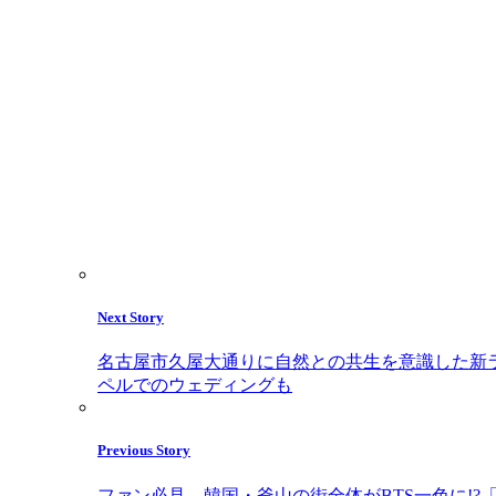
Next Story
名古屋市久屋大通りに自然との共生を意識した新ラ
ペルでのウェディングも
Previous Story
ファン必見、韓国・釜山の街全体がBTS一色に!?「2030