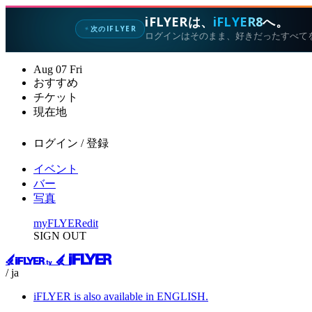
iFLYERは、
iFLYER8
へ。
次のIFLYER
✦
ログインはそのまま、好きだったすべて
Aug
07
Fri
おすすめ
チケット
現在地
ログイン / 登録
イベント
バー
写真
myFLYER
edit
SIGN OUT
/ ja
iFLYER is also available in ENGLISH.