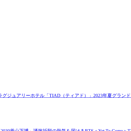
グジュアリーホテル「TIAD（ティアド）」2023年夏グラ
釜山万博」誘致祈願の熱気を届けるBTS＜Yet To Come＞THE 