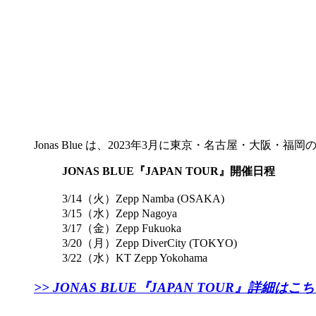
Jonas Blue は、2023年3月に東京・名古屋・大阪
JONAS BLUE『JAPAN TOUR』開催日程
3/14（火）Zepp Namba (OSAKA)
3/15（水）Zepp Nagoya
3/17（金）Zepp Fukuoka
3/20（月）Zepp DiverCity (TOKYO)
3/22（水）KT Zepp Yokohama
>> JONAS BLUE『JAPAN TOUR』詳細は