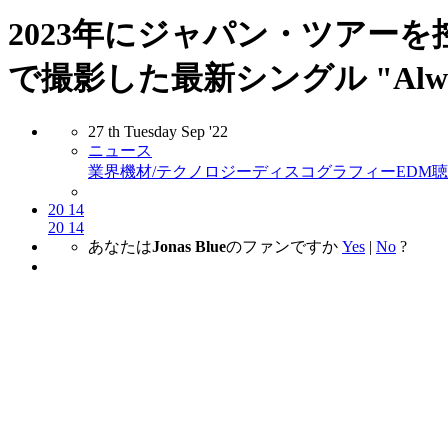
2023年にジャパン・ツアーを
で撮影した最新シングル "Alwa
27
th
Tuesday
Sep
'22
ニュース
業界
機材/テクノロジー
ディスコグラフィー
EDM
聴
20
14
20
14
あなたは
Jonas Blue
のファンですか
Yes
|
No
?