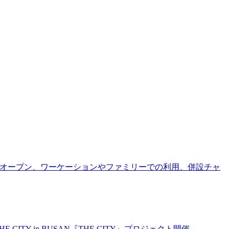
ンドオープン、ワーケーションやファミリーでの利用、併設チャ
CITY in BUSAN『THE CITY』プロジェクト開催