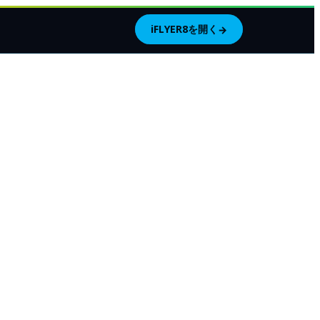
iFLYER8を開く
→