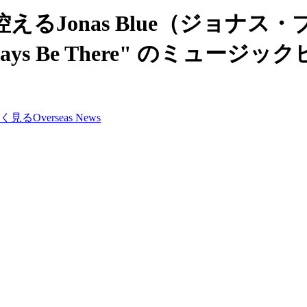
控えるJonas Blue（ジョナ
ys Be There" のミュージ
く
見る
Overseas News