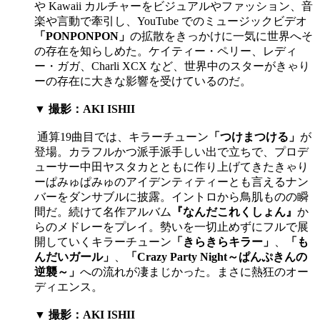
や Kawaii カルチャーをビジュアルやファッション、音
楽や言動で牽引し、YouTube でのミュージックビデオ
「PONPONPON」
の拡散をきっかけに一気に世界へそ
の存在を知らしめた。ケイティー・ペリー、レディ
ー・ガガ、Charli XCX など、世界中のスターがきゃり
ーの存在に大きな影響を受けているのだ。
▼ 撮影：AKI ISHII
通算19曲目では、キラーチューン
「つけまつける」
が
登場。カラフルかつ派手派手しい出で立ちで、プロデ
ューサー中田ヤスタカとともに作り上げてきたきゃり
ーぱみゅぱみゅのアイデンティティーとも言えるナン
バーをダンサブルに披露。イントロから鳥肌ものの瞬
間だ。続けて名作アルバム
『なんだこれくしょん』
か
らのメドレーをプレイ。勢いを一切止めずにフルで展
開していくキラーチューン
「きらきらキラー」
、
「も
んだいガール」
、
「Crazy Party Night～ぱんぷきんの
逆襲～」
への流れが凄まじかった。まさに熱狂のオー
ディエンス。
▼
撮影：AKI ISHII