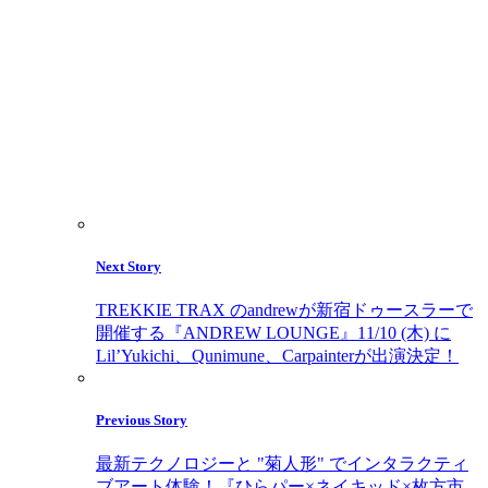
Next Story
TREKKIE TRAX のandrewが新宿ドゥースラーで
開催する『ANDREW LOUNGE』11/10 (木) に
Lil’Yukichi、Qunimune、Carpainterが出演決定！
Previous Story
最新テクノロジーと "菊人形" でインタラクティ
ブアート体験！『ひらパー×ネイキッド×枚方市