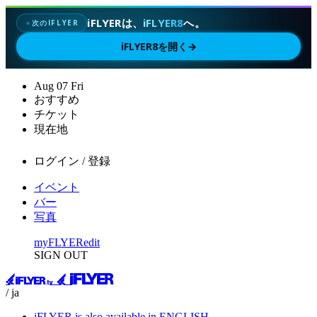
iFLYERは、
iFLYER8
へ。
次のIFLYER
✦
iFLYER8を開く
→
Aug
07
Fri
おすすめ
チケット
現在地
ログイン / 登録
イベント
バー
写真
myFLYER
edit
SIGN OUT
/ ja
iFLYER is also available in ENGLISH.