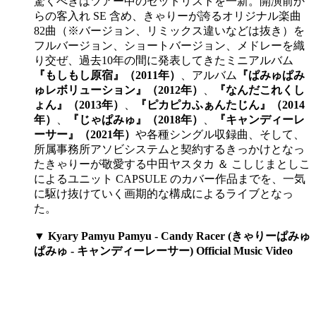
驚くべきはツアー中のセットリストを一新。開演前か
らの客入れ SE 含め、きゃりーが誇るオリジナル楽曲
82曲（※バージョン、リミックス違いなどは抜き）を
フルバージョン、ショートバージョン、メドレーを織
り交ぜ、過去10年の間に発表してきたミニアルバム
『もしもし原宿』（2011年）
、アルバム
『ぱみゅぱみ
ゅレボリューション』（2012年）
、
『なんだこれくし
ょん』（2013年）
、
『ピカピカふぁんたじん』（2014
年）
、
『じゃぱみゅ』（2018年）
、
『キャンディーレ
ーサー』（2021年）
や各種シングル収録曲、そして、
所属事務所アソビシステムと契約するきっかけとなっ
たきゃりーが敬愛する中田ヤスタカ ＆ こしじまとしこ
によるユニット CAPSULE のカバー作品までを、一気
に駆け抜けていく画期的な構成によるライブとなっ
た。
▼ Kyary Pamyu Pamyu - Candy Racer (きゃりーぱみゅ
ぱみゅ - キャンディーレーサー) Official Music Video​