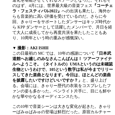
進化を堪能させてくれるステージとなった。それもそ
のはず、4月には、世界最大級の音楽フェス
『コーチェ
ラ・フェスティバル2022』
への出演も果たし、海外か
らも音楽的に高い評価を受けているのだ。さらに今
回、きゃりーをサポートしたダンサーはキッズ時代か
ら KPP ダンサーとして活躍したメンバーで、月日を経
て大人に成長してから再度共演を果たしたこともあ
り、10周年という時の重みが感慨深い。
▼ 撮影：AKI ISHII
この日最初の MC では、10年の感謝について
「日本武
道館へお越しのみなさんこんばんは！ ツアーファイナ
ルへようこそ。（タイトルの）UMAというのは未確認
生物というわけで、105という数字は私が今までリリー
スしてきた楽曲となります。今日は、ほとんどの楽曲
を披露したいですけどいいですか？」
と、盛り上げ
る。会場には、きゃりー歴代の衣装をコスプレしたフ
ァンの姿も多かった。ペンライト片手に、目にも鮮や
かな華やかなるオーディエンスたち。
この10年で音楽シーンは大きな変化が起きた。きゃり
ーぱみゅぱみゅの登場は鮮烈だった。原宿カルチャー