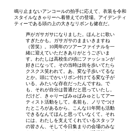
鳴り止まないアンコールの拍手に応えて、衣装を令和
スタイルなきゃりーへ着替えての登場。アイデンティ
ティーである頭の上の大きなリボンも健在だ。
声がガサガサになりました。ほんとに歌い
すぎたかも。ガサガサのままいきますね
（苦笑）。10周年のツアーファイナルを一
緒に迎えていただきありがとうございま
す。わたしは高校生の頃にファッションが
好きになって。その当時は街を歩いてたら
クスクス笑われて。あ、変な子歩いてるな
とか。頭にでかいリボン付けてる変な子が
いる、みたいな存在だったんですね。で
も、それが自分は普通だと思っていたし。
だけど、きゃりーぱみゅぱみゅとしてアー
ティスト活動をして。名前も、ノリでつけ
たところがあるから、こんな11年間も活動
できるなんてほんと思っていなくて。それ
には、わたしを支えてくれているスタッフ
の皆さん、そして今日集まりの会場のみな