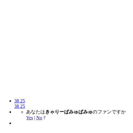
38
25
38
25
あなたは
きゃりーぱみゅぱみゅ
のファンですか
Yes
|
No
?