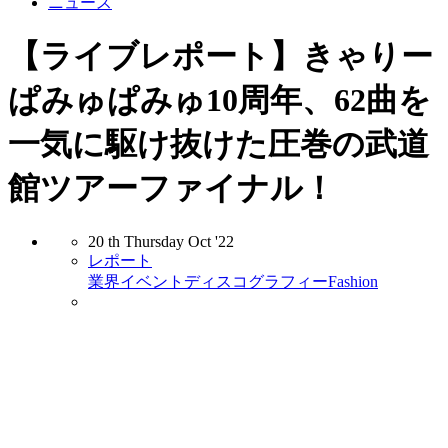
ニュース
【ライブレポート】きゃりー
ぱみゅぱみゅ10周年、62曲を
一気に駆け抜けた圧巻の武道
館ツアーファイナル！
20
th
Thursday
Oct
'22
レポート
業界
イベント
ディスコグラフィー
Fashion