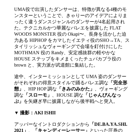
UMA役で出演したダンサーは、特徴が異なる4種のモ
ンスターということで、きゃりーのアイデアによりま
ったく違うダンスジャンルのダンサーが4名起用され
た。テクニカルかつ華麗なバレエを披露した FLAT
WOODS MONSTER 役の Okapi〜、長身を活かした迫
力ある HIPHOP をカマしたイエティ役のSHO→TA、ス
タイリッシュなヴォーギングで会場を釘付けにした
MOTHMAN 役の Randy、安定感抜群の軽やかな
HOUSE ステップをキメまくったチュパカブラ役の
brown と、実力派が武道館に集結した。
途中、インターミッションとして UMA 姿のダンサー
がそれぞれの得意スタイルで踊るバレエ調な
「完全形
態」
、HIP HOP 調な
「きみのみかた」
、ヴォーギング
調な
「スローモ」
、HOUSE 調な
「じゃんぴんなっ
ぷ」
を矢継ぎ早に披露しながら後半戦へと突入。
▼ 撮影：AKI ISHII
アッパーなイントロダクションから
「DE.BA.YA.SHI.
2021」
、
「キャンディーレーサー」
といった圧巻の