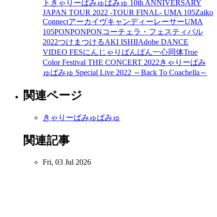
ト
きゃりーぱみゅぱみゅ 10th ANNIVERSARY
JAPAN TOUR 2022 -TOUR FINAL- UMA 105
Zaiko
Connect
アーカイヴ
キャンディーレーサー
UMA
105
PONPONPON
コーチェラ・フェスティバル
2022
つけまつける
AKI ISHII
Adobe DANCE
VIDEO FES
にんじゃりばんばん
一心同体
True
Color Festival THE CONCERT 2022
きゃりーぱみ
ゅぱみゅ Special Live 2022 ～Back To Coachella～
関連ページ
きゃりーぱみゅぱみゅ
関連記事
Fri, 03 Jul 2026