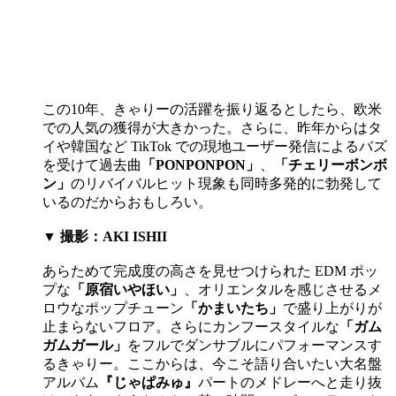
この10年、きゃりーの活躍を振り返るとしたら、欧米
での人気の獲得が大きかった。さらに、昨年からはタ
イや韓国など TikTok での現地ユーザー発信によるバズ
を受けて過去曲
「PONPONPON」
、
「チェリーボンボ
ン」
のリバイバルヒット現象も同時多発的に勃発して
いるのだからおもしろい。
▼ 撮影：AKI ISHII
あらためて完成度の高さを見せつけられた EDM ポッ
プな
「原宿いやほい」
、オリエンタルを感じさせるメ
ロウなポップチューン
「かまいたち」
で盛り上がりが
止まらないフロア。さらにカンフースタイルな
「ガム
ガムガール」
をフルでダンサブルにパフォーマンスす
るきゃりー。ここからは、今こそ語り合いたい大名盤
アルバム
『じゃぱみゅ』
パートのメドレーへと走り抜