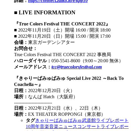
詳細：
https://connect.zaiko.io/e/kpp10
■ LIVE INFORMATION
『True Colors Festival THE CONCERT 2022』
■ 2022年11月19日（土）開場 16:00 / 開演 18:00
■ 2022年11月20日（日）開場 15:00 / 開演 17:00
会場：
東京ガーデンシアター
お問合せ：
True Colors Festival THE CONCERT 2022 事務局
ハローダイヤル：
050-5541-8600（9:00～20:00 無休）
メールアドレス：
tcc@truecolorsfestival.com
『きゃりーぱみゅぱみゅ Special Live 2022 ～Back To
Coachella～』
日程：
2022年12月20日（火）
場所：
なんば Hatch（大阪府）
--------------------------
日程：
2022年12月21日（水）、22日（木）
場所：
EX THEATER ROPPONGI（東京都）
タグ
きゃりーぱみゅぱみゅ
武道館
ライブ
レポート
10周年
音楽
音楽ニュース
コンサート
ライブレポー