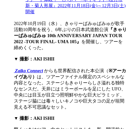
新・菊人形展』2022年11月18日(金)～12月3日(土)
開催
2022年10月19日（水）、きゃりーぱみゅぱみゅが歌手
活動10周年を祝う、6年ぶりの日本武道館公演
『きゃり
ーぱみゅぱみゅ 10th ANNIVERSARY JAPAN TOUR
2022 -TOUR FINAL- UMA 105』
を開催し、ツアーを
締めくくった。
▼ 撮影：AKI ISHII
Zaiko Connect
からも世界配信された本公演（
※アーカ
イヴあり）
は、ツアーファイナル限定のスペシャルな
内容となった。ステージもきゃりーらしさ溢れる独特
なセンスだ。天井にはミラーボールを足にした UFO、
中央には目玉が目立つ照明鮮やかな巨大ピラミッド、
ステージ脇には毒々しいキノコや巨大タコの足が垣間
見える不可思議なセット。
▼ 撮影：AKI ISHII