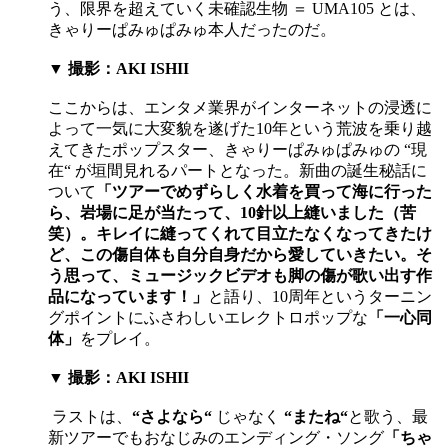
う、限界を超えていく未確認生物 ＝ UMA105 とは、
きゃりーぱみゅぱみゅ本人だったのだ。
▼ 撮影：AKI ISHII
ここからは、エンタメ業界がインターネットの浸透に
よって一気に大変貌を遂げた10年という荒波を乗り越
えてきたポップスター、きゃりーぱみゅぱみゅの “現
在“ が垣間見れるパートとなった。新曲の誕生秘話に
ついて
「ツアーでめずらしく水着を買って海に行った
ら、岩場に足が当たって、10針以上縫いました（苦
笑）。キレイに縫ってくれて目立たなくなってきたけ
ど、この傷自体も自分自身だから愛していきたい。そ
う思って、ミュージックビデオも脚の傷が歌い出す作
品になっています！」
と語り、10周年というターニン
グポイントにふさわしいエレクトロポップな
「一心同
体」
をプレイ。
▼ 撮影：AKI ISHII
ラストは、
“さよなら“
じゃなく
“またね“
と歌う、最
新ツアーでもおなじみのエンディング・ソング
「ちゃ