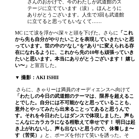
さんのおかげで、今のわたしが武道館のス
テージに立てています（涙）。ほんとうに
ありがとうございます。人生で3回も武道館
に立てると思ってもいなくて……
MC にて涙を浮かべ深々と頭を下げた。さらに
「これ
から先も自分がやりたいことを表現していきたいと思
っています。世の中の“なし“を”あり“に変えられる存
在になれるように、これから先の10年も頑張っていき
たいと思います。本当にありがとうございます！ 嬉し
い〜」
と宣言した。
▼ 撮影：AKI ISHII
さらに、きゃりーは満員のオーディエンスへ向けて
「わたしの今日の武道館のテーマは、限界を超えるこ
とでした。自分には不可能かなと思っていることも、
意外とやってみたら出来ることってあると思うんで
す。それを今日わたしはダンスで体現しました。声も
こんなにカラカラになる程歌えて幸せです！ 明日は起
き上がれないし、声も出ないと思うので、休養しま〜
す（苦笑）」
と、ポーズを付けて笑いを誘った。そ