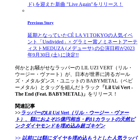
ド) を迎えた新曲 "Live Again"をリリース！
Previous Story
延期となっていたCÉ LA VI TOKYOの人気イベ
ント「Undivided」× グラミー賞ノミネートアーテ
ィストMEDUZA (メデューサ) の公演日程が2023
年9月30日 (土) に決定!!
何かとお騒がせなラッパーの LIL UZI VERT（リル・
ウージー・ヴァート）が、日本が世界に誇るガール
ズ・メタルダンス・ユニットの BABYMETAL（ベビ
ーメタル）とタッグを組んだトラック
「Lil Uzi Vert -
The End (Feat. BABYMETAL)」
をリリース！
関連記事
>>
ラッパーのLil Uzi Vert（リル・ウージー・ヴァー
ト）、額におよそ25億円相当・約11カラットの天然ピ
ンクダイヤモンドを埋め込み超ゴキゲン
>> 以前には額にダイヤを埋め込もうとした人気ラッパ