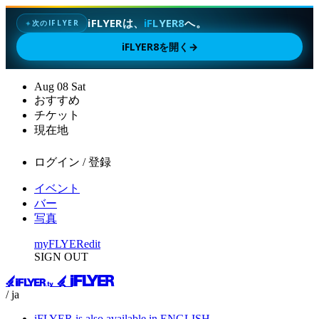
iFLYERは、
iFLYER8
へ。
次のIFLYER
✦
iFLYER8を開く
→
Aug
08
Sat
おすすめ
チケット
現在地
ログイン / 登録
イベント
バー
写真
myFLYER
edit
SIGN OUT
/ ja
iFLYER is also available in ENGLISH.