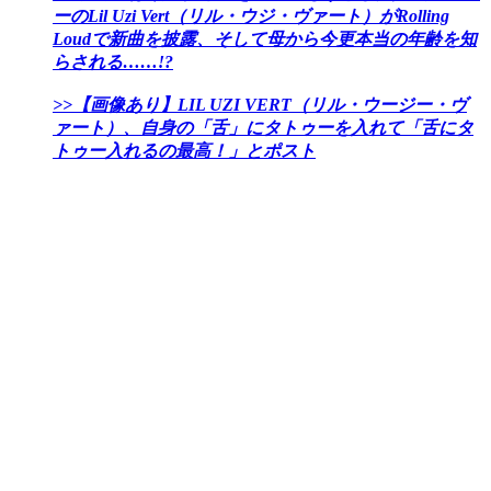
ーのLil Uzi Vert（リル・ウジ・ヴァート）がRolling
Loudで新曲を披露、そして母から今更本当の年齢を知
らされる……!?
>>【画像あり】LIL UZI VERT（リル・ウージー・ヴ
ァート）、自身の「舌」にタトゥーを入れて「舌にタ
トゥー入れるの最高！」とポスト