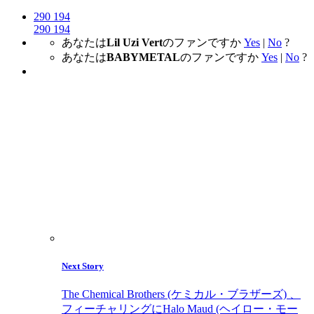
290
194
290
194
あなたは
Lil Uzi Vert
のファンですか
Yes
|
No
?
あなたは
BABYMETAL
のファンですか
Yes
|
No
?
Next Story
The Chemical Brothers (ケミカル・ブラザーズ) 、
フィーチャリングにHalo Maud (ヘイロー・モー