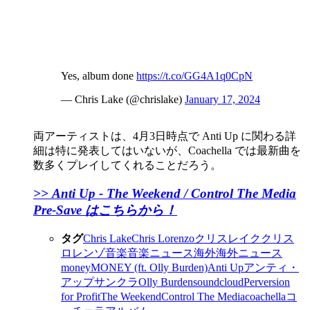
Yes, album done
https://t.co/GG4A1q0CpN
— Chris Lake (@chrislake)
January 17, 2024
両アーティストは、4月3日時点で Anti Up に関わる詳
細は特に発表してはいないが、Coachella では最新曲を
数多くプレイしてくれることだろう。
>> ​Anti Up - The Weekend / Control The Media
Pre-Save はこちらから！
タグ
Chris Lake
Chris Lorenzo
クリスレイク
クリス
ロレンゾ
音楽
音楽ニュース
海外
海外ニュース
money
MONEY (ft. Olly Burden)
Anti Up
アンティ・
アップ
サンクラ
Olly Burden
soundcloud
Perversion
for Profit
The Weekend
Control The Media
coachella
コ