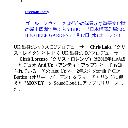
Previous Story
ゴールデンウィークは都心の緑豊かな重要文化財
の屋上庭園で手ぶらでBBQ！『日本橋高島屋S.C.
BBQ BEER GARDEN』4月17日 (水) オープン！
UK 出身のハウス DJ/プロデューサー
Chris Lake（クリ
ス・レイク）
と 同じく UK 出身の DJ/プロデューサ
ー
Chris Lorenzo（クリス・ロレンゾ）
は2018年に結成
したデュオ
Anti Up（アンティ・アップ）
としても知
られている。その Anti Up が、2年ぶりの新曲で Olly
Burden（オリ―・バーデン）をフィーチャリングに迎
えた
"MONEY"
を SoundCloud にアップしリリースし
た。