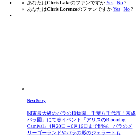
あなたは
Chris Lake
のファンですか
Yes
|
No
?
あなたは
Chris Lorenzo
のファンですか
Yes
|
No
?
Next Story
関東最大級のバラの植物園、千葉八千代市「京成
バラ園」にて春イベント『アリスのBlooming
Carnival』4月20日～6月16日まで開催、バラのメ
リーゴーランドやバラの形のジェラートも