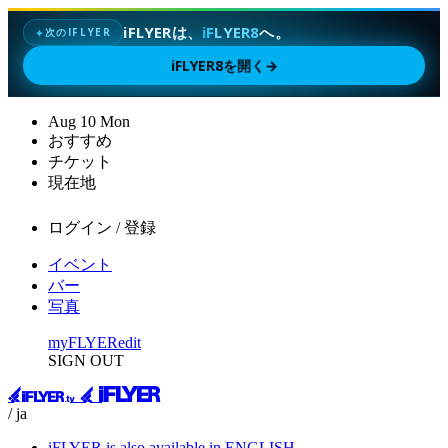
iFLYERは、
iFLYER8
へ。
次のIFLYER
✦
iFLYER8を開く
→
Aug
10
Mon
おすすめ
チケット
現在地
ログイン / 登録
イベント
バー
写真
myFLYER
edit
SIGN OUT
/ ja
iFLYER is also available in ENGLISH.