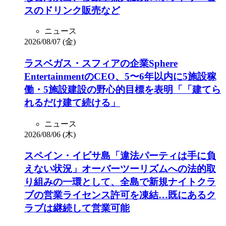
スのドリンク販売など
ニュース
2026/08/07 (金)
ラスベガス・スフィアの企業Sphere
EntertainmentのCEO、5〜6年以内に5施設稼
働・5施設建設の野心的目標を表明「「建てら
れるだけ建て続ける」
ニュース
2026/08/06 (木)
スペイン・イビサ島「違法パーティは手に負
えない状況」オーバーツーリズムへの法的取
り組みの一環として、全島で新規ナイトクラ
ブの営業ライセンス許可を凍結…既にあるク
ラブは継続して営業可能