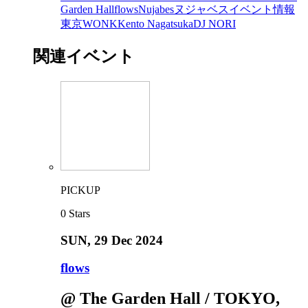
Garden Hall
flows
Nujabes
ヌジャベス
イベント情報
東京
WONK
Kento Nagatsuka
DJ NORI
関連イベント
PICKUP
0
Stars
SUN
, 29 Dec 2024
flows
@ The Garden Hall / TOKYO,