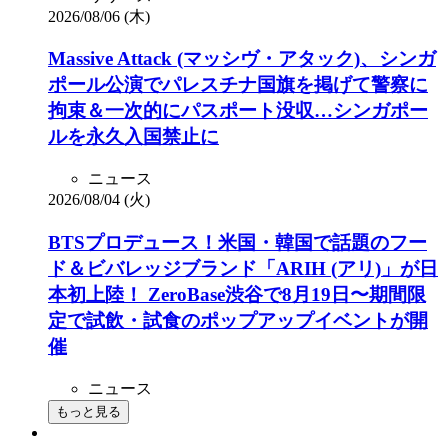
2026/08/06 (木)
Massive Attack (マッシヴ・アタック)、シンガ
ポール公演でパレスチナ国旗を掲げて警察に
拘束＆一次的にパスポート没収…シンガポー
ルを永久入国禁止に
ニュース
2026/08/04 (火)
BTSプロデュース！米国・韓国で話題のフー
ド＆ビバレッジブランド「ARIH (アリ)」が日
本初上陸！ ZeroBase渋谷で8月19日〜期間限
定で試飲・試食のポップアップイベントが開
催
ニュース
もっと見る