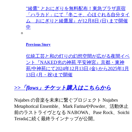
"綾鷹" とおにぎりを無料配布！東急プラザ原宿
「ハラカド」にて『冬こそ、心ほぐれる自分タイ
ム おにぎりと綾鷹屋』が12月8日 (日) まで開催
中
Previous Story
伝統工芸と和の灯りの幻想空間が広がる夜間イベ
ント『NAKED光の神苑 平安神宮』京都・東神
苑/中神苑にて2024年12月13日 (金) から2025年1月
13日 (月・祝)まで開催
>>「flows」チケット購入はこちらから
Nujabes の音楽を未来に繋ぐプロジェクト Nujabes
Metaphorical Ensemble、Mark FarinaやPowder、活動休止
前のラストライヴとなる NABOWA、Pase Rock、Soichi
Teradaに続く最終ラインナップが公開。