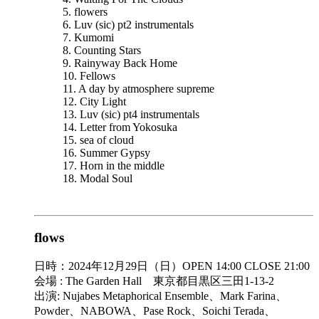
5. flowers
6. Luv (sic) pt2 instrumentals
7. Kumomi
8. Counting Stars
9. Rainyway Back Home
10. Fellows
11. A day by atmosphere supreme
12. City Light
13. Luv (sic) pt4 instrumentals
14. Letter from Yokosuka
15. sea of cloud
16. Summer Gypsy
17. Horn in the middle
18. Modal Soul
flows
日時：2024年12月29日（日）OPEN 14:00 CLOSE 21:00
会場 : The Garden Hall 東京都目黒区三田1-13-2
出演: Nujabes Metaphorical Ensemble、Mark Farina、
Powder、NABOWA、Pase Rock、Soichi Terada、