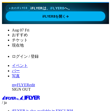
iFLYERは、
iFLYER8
へ。
次のIFLYER
✦
iFLYER8を開く
→
Aug
07
Fri
おすすめ
チケット
現在地
ログイン / 登録
イベント
バー
写真
myFLYER
edit
SIGN OUT
/ ja
iFLYER is also available in ENGLISH.