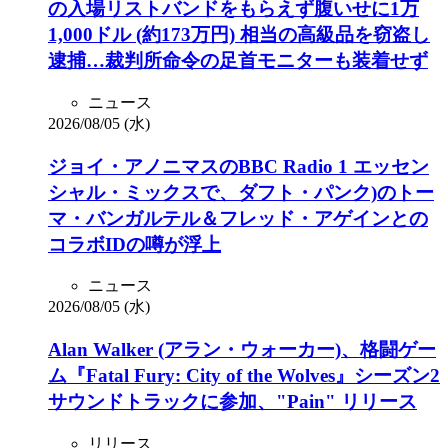
の入場リストバンドをもらえず腹いせに1万
1,000ドル (約173万円) 相当の高級品を窃盗し
逮捕…裁判所命令の足首モニターも装着せず
ニュース
2026/08/05 (水)
ジョイ・アノニマスのBBC Radio 1 エッセン
シャル・ミックスで、ダフト・パンク)のトー
マ・バンガルテル＆フレッド・アゲインとの
コラボIDの噂が浮上
ニュース
2026/08/05 (水)
Alan Walker (アラン・ウォーカー)、格闘ゲー
ム『Fatal Fury: City of the Wolves』シーズン2
サウンドトラックに参加、"Pain" リリース
リリース