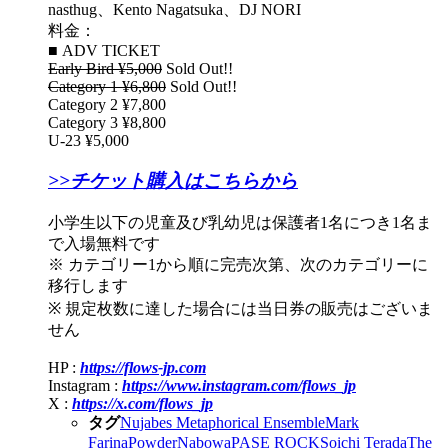
nasthug、Kento Nagatsuka、DJ NORI
料金：
■ ADV TICKET
Early Bird ¥5,000
Sold Out!!
Category 1 ¥6,800
Sold Out!!
Category 2 ¥7,800
Category 3 ¥8,800
U-23 ¥5,000
>>チケット購入はこちらから
小学生以下の児童及び乳幼児は保護者1名につき1名ま
で入場無料です
※ カテゴリー1から順に完売次第、次のカテゴリーに
移行します
※ 規定枚数に達した場合には当日券の販売はございま
せん
HP :
https://flows-jp.com
Instagram :
https://www.instagram.com/flows_jp
X :
https://x.com/flows_jp
タグ
Nujabes Metaphorical Ensemble
Mark
Farina
Powder
Nabowa
PASE ROCK
Soichi Terada
The