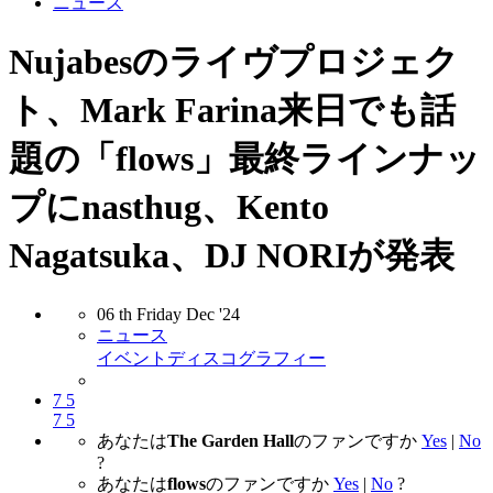
ニュース
Nujabesのライヴプロジェク
ト、Mark Farina来日でも話
題の「flows」最終ラインナッ
プにnasthug、Kento
Nagatsuka、DJ NORIが発表
06
th
Friday
Dec
'24
ニュース
イベント
ディスコグラフィー
7
5
7
5
あなたは
The Garden Hall
のファンですか
Yes
|
No
?
あなたは
flows
のファンですか
Yes
|
No
?