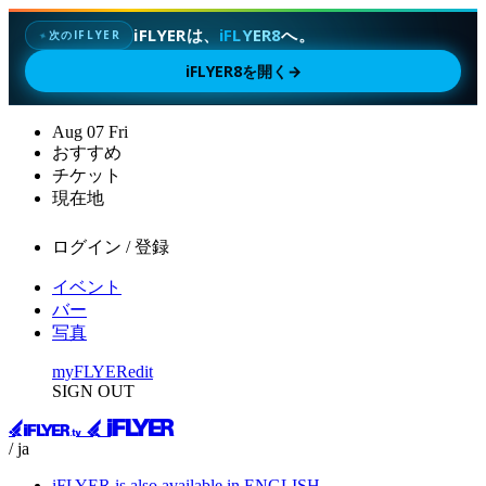
iFLYERは、
iFLYER8
へ。
次のIFLYER
✦
iFLYER8を開く
→
Aug
07
Fri
おすすめ
チケット
現在地
ログイン / 登録
イベント
バー
写真
myFLYER
edit
SIGN OUT
/ ja
iFLYER is also available in ENGLISH.