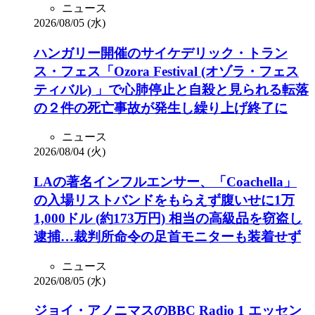
ニュース
2026/08/05 (水)
ハンガリー開催のサイケデリック・トラン
ス・フェス「Ozora Festival (オゾラ・フェス
ティバル) 」で心肺停止と自殺と見られる転落
の２件の死亡事故が発生し繰り上げ終了に
ニュース
2026/08/04 (火)
LAの著名インフルエンサー、「Coachella」
の入場リストバンドをもらえず腹いせに1万
1,000ドル (約173万円) 相当の高級品を窃盗し
逮捕…裁判所命令の足首モニターも装着せず
ニュース
2026/08/05 (水)
ジョイ・アノニマスのBBC Radio 1 エッセン