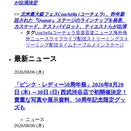
が出演決定
>>
​北米最大級フェスCoachella (コーチェラ) 、昨年新
設された『Quasar』ステージのラインナップを発表、
カスケード、テストパイロット、ティエストらが出演
タグ
coachella
コーチェラ
音楽
音楽ニュース
海外
海
外ニュース
ライブ
ライブ配信
ストリーミング
スト
リーミング配信
タイムテーブル
メインステージ
最新ニュース
2026/08/06 (木)
「ピンク・レディー50周年祭」2026年8月20
日 (木) ～30日 (日) 西武渋谷店で初開催決定！
貴重な写真や展示資料、50周年記念限定グッ
ズも
ニュース
2026/08/06 (木)