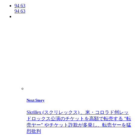
94
63
94
63
Next Story
Skrillex (スクリレックス) 、米・コロラド州レッ
ドロックス公演のチケットを高額で転売する "転
売ヤー" やチケット詐欺が多発し、転売ヤーを猛
烈批判