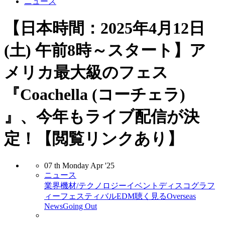
ニュース
【日本時間：2025年4月12日
(土) 午前8時～スタート】ア
メリカ最大級のフェス
『Coachella (コーチェラ)
』、今年もライブ配信が決
定！【閲覧リンクあり】
07
th
Monday
Apr
'25
ニュース
業界
機材/テクノロジー
イベント
ディスコグラフ
ィー
フェスティバル
EDM
聴く
見る
Overseas
News
Going Out