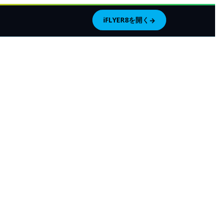
iFLYER8を開く
→