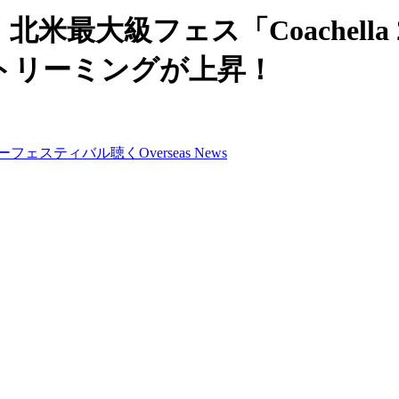
) 、北米最大級フェス「Coachel
トリーミングが上昇！
ー
フェスティバル
聴く
Overseas News