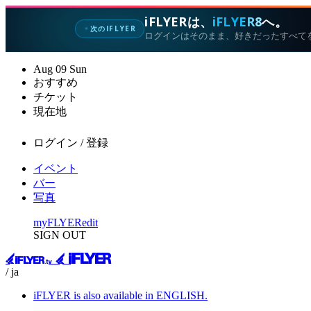
iFLYERは、
iFLYER8
へ。
次のIFLYER
✦
ログインはそのまま、好きだったすべて
Aug
09
Sun
おすすめ
チケット
現在地
ログイン / 登録
イベント
バー
写真
myFLYER
edit
SIGN OUT
/ ja
iFLYER is also available in ENGLISH.