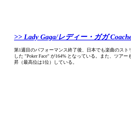
>> ​Lady Gaga/レディー・ガガ Coach
第1週目のパフォーマンス終了後、日本でも楽曲のスト
した "Poker Face" が164% となっている。また
昇（最高位は1位）している。