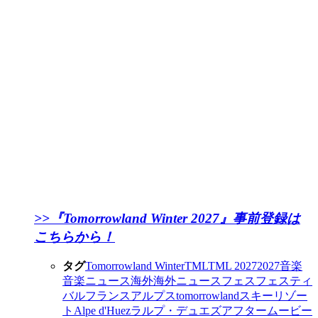
>>『Tomorrowland Winter 2027』事前登録は
こちらから！
タグ
Tomorrowland Winter
TML
TML 2027
2027
音楽
音楽ニュース
海外
海外ニュース
フェス
フェスティ
バル
フランス
アルプス
tomorrowland
スキーリゾー
ト
Alpe d'Huez
ラルプ・デュエズ
アフタームービー