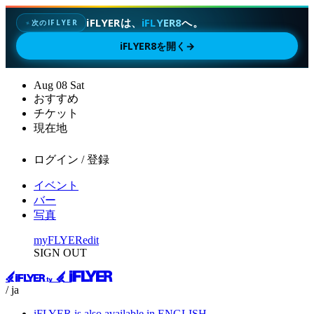
iFLYERは、
iFLYER8
へ。
次のIFLYER
✦
iFLYER8を開く
→
Aug
08
Sat
おすすめ
チケット
現在地
ログイン / 登録
イベント
バー
写真
myFLYER
edit
SIGN OUT
/ ja
iFLYER is also available in ENGLISH.