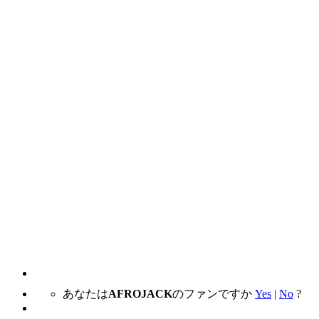
あなたは
AFROJACK
のファンですか
Yes
|
No
?