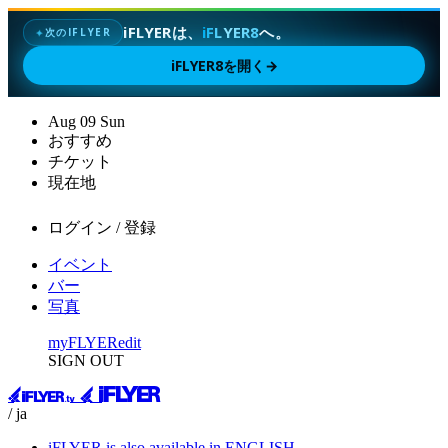
iFLYERは、
iFLYER8
へ。
次のIFLYER
✦
iFLYER8を開く
→
Aug
09
Sun
おすすめ
チケット
現在地
ログイン / 登録
イベント
バー
写真
myFLYER
edit
SIGN OUT
/ ja
iFLYER is also available in ENGLISH.