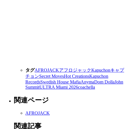
タグ
AFROJACK
アフロジャック
Kapuchon
キャプ
チョン
Secret Moves
Hot Creations
Kapuchon
Records
Swedish House Mafia
Anyma
Dom Dolla
John
Summit
ULTRA Miami 2026
coachella
関連ページ
AFROJACK
関連記事