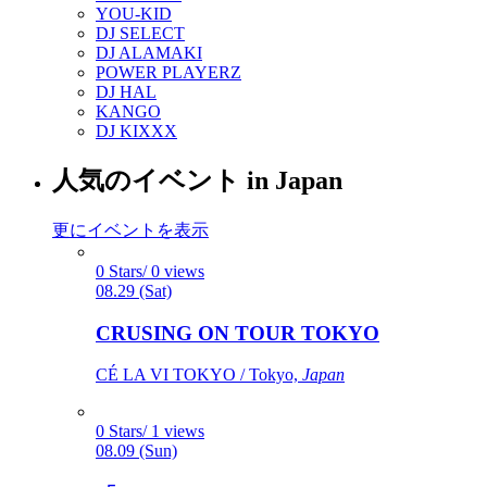
YOU-KID
DJ SELECT
DJ ALAMAKI
POWER PLAYERZ
DJ HAL
KANGO
DJ KIXXX
人気のイベント in Japan
更にイベントを表示
0 Stars/ 0 views
08.29 (Sat)
CRUSING ON TOUR TOKYO
CÉ LA VI TOKYO / Tokyo,
Japan
0 Stars/ 1 views
08.09 (Sun)