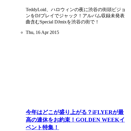
TeddyLoid、ハロウィンの夜に渋谷の街頭ビジョ
ンをDJプレイでジャック！アルバム収録未発表
曲含むSpecial DJmixを渋谷の街で！
Thu, 16 Apr 2015
今年はどこが盛り上がる？iFLYERが最
高の連休をお約束！GOLDEN WEEKイ
ベント特集！