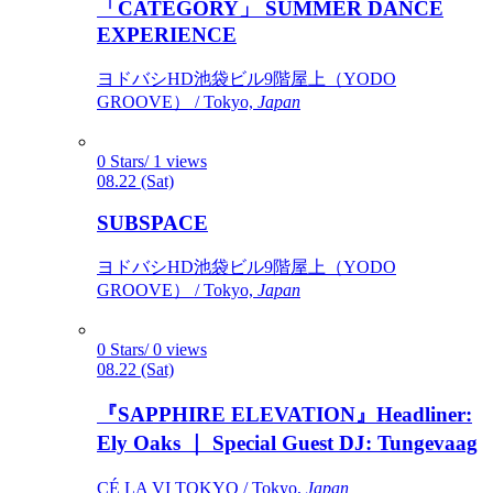
「CATEGORY」 SUMMER DANCE
EXPERIENCE
ヨドバシHD池袋ビル9階屋上（YODO
GROOVE） / Tokyo,
Japan
0 Stars/ 1 views
08.22 (Sat)
SUBSPACE
ヨドバシHD池袋ビル9階屋上（YODO
GROOVE） / Tokyo,
Japan
0 Stars/ 0 views
08.22 (Sat)
『SAPPHIRE ELEVATION』Headliner:
Ely Oaks ｜ Special Guest DJ: Tungevaag
CÉ LA VI TOKYO / Tokyo,
Japan