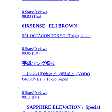
0 Stars/ 0 views
09.03 (Thu)
6IXSENSE | ELI BROWN
SEL OCTAGON TOKYO / Tokyo,
Japan
0 Stars/ 0 views
09.05 (Sat)
平成ソング祭り
ヨドバシHD池袋ビル9階屋上（YODO
GROOVE） / Tokyo,
Japan
0 Stars/ 0 views
09.11 (Fri)
「SAPPHIRE ELEVATION」Special