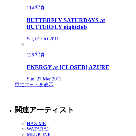
114 写真
BUTTERFLY SATURDAYS at
BUTTERFLY nightclub
Sat, 01 Oct 2011
126 写真
ENERGY at [CLOSED] AZURE
Sun, 27 Mar 2011
更にフォトを表示
関連アーティスト
HAZIME
WATARAI
MEDICINE