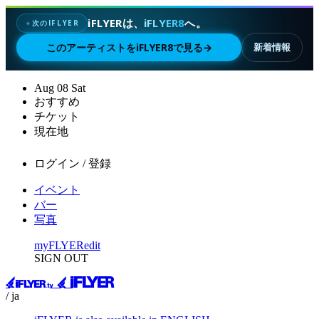
iFLYERは、
iFLYER8
へ。
次のIFLYER
✦
このアーティストをiFLYER8で見る
→
新着情報
Aug
08
Sat
おすすめ
チケット
現在地
ログイン / 登録
イベント
バー
写真
myFLYER
edit
SIGN OUT
/ ja