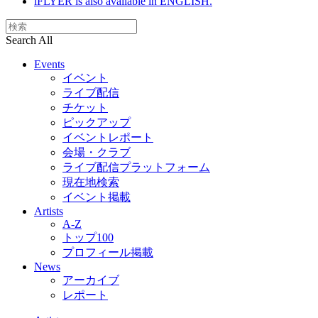
iFLYER is also available in ENGLISH.
Search All
Events
イベント
ライブ配信
チケット
ピックアップ
イベントレポート
会場・クラブ
ライブ配信プラットフォーム
現在地検索
イベント掲載
Artists
A-Z
トップ100
プロフィール掲載
News
アーカイブ
レポート