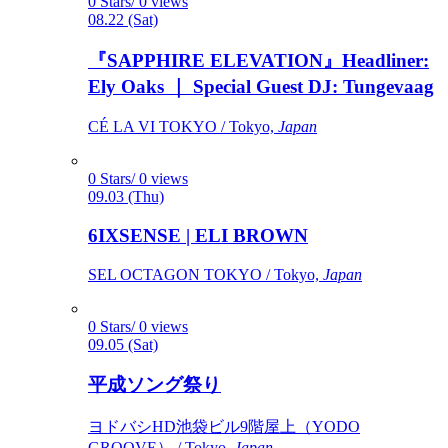
0 Stars/ 0 views
08.22 (Sat)
『SAPPHIRE ELEVATION』Headliner:
Ely Oaks ｜ Special Guest DJ: Tungevaag
CÉ LA VI TOKYO / Tokyo,
Japan
0 Stars/ 0 views
09.03 (Thu)
6IXSENSE | ELI BROWN
SEL OCTAGON TOKYO / Tokyo,
Japan
0 Stars/ 0 views
09.05 (Sat)
平成ソング祭り
ヨドバシHD池袋ビル9階屋上（YODO
GROOVE） / Tokyo,
Japan