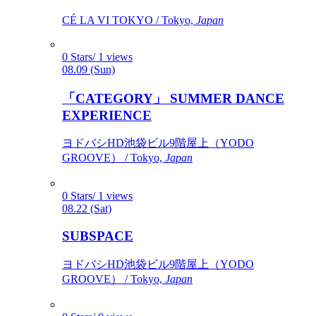
CÉ LA VI TOKYO / Tokyo,
Japan
0 Stars/ 1 views
08.09 (Sun)
「CATEGORY」 SUMMER DANCE
EXPERIENCE
ヨドバシHD池袋ビル9階屋上（YODO
GROOVE） / Tokyo,
Japan
0 Stars/ 1 views
08.22 (Sat)
SUBSPACE
ヨドバシHD池袋ビル9階屋上（YODO
GROOVE） / Tokyo,
Japan