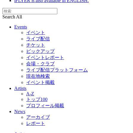
iFLYER is also available in ENGLISH.
Search All
Events
イベント
ライブ配信
チケット
ピックアップ
イベントレポート
会場・クラブ
ライブ配信プラットフォーム
現在地検索
イベント掲載
Artists
A-Z
トップ100
プロフィール掲載
News
アーカイブ
レポート