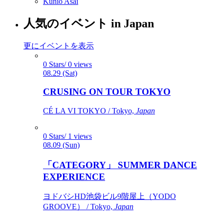
Kunio Asai
人気のイベント in Japan
更にイベントを表示
0 Stars/ 0 views
08.29 (Sat)
CRUSING ON TOUR TOKYO
CÉ LA VI TOKYO / Tokyo,
Japan
0 Stars/ 1 views
08.09 (Sun)
「CATEGORY」 SUMMER DANCE
EXPERIENCE
ヨドバシHD池袋ビル9階屋上（YODO
GROOVE） / Tokyo,
Japan