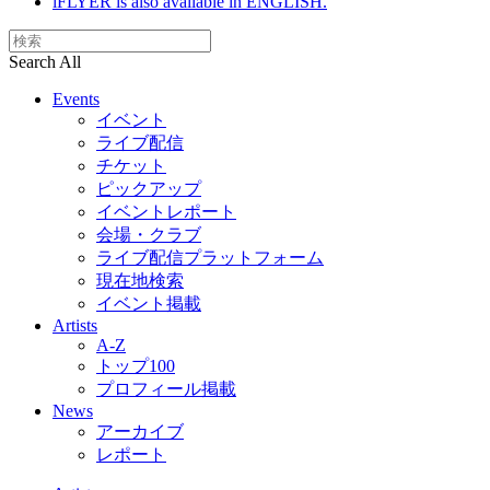
iFLYER is also available in ENGLISH.
Search All
Events
イベント
ライブ配信
チケット
ピックアップ
イベントレポート
会場・クラブ
ライブ配信プラットフォーム
現在地検索
イベント掲載
Artists
A-Z
トップ100
プロフィール掲載
News
アーカイブ
レポート