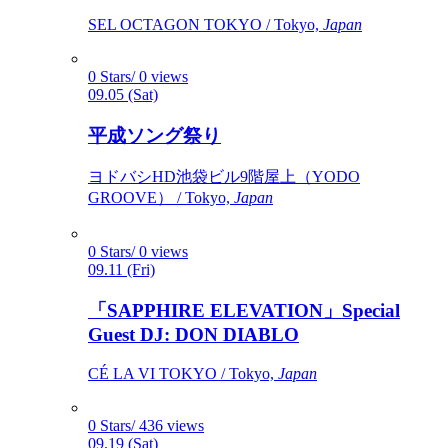
SEL OCTAGON TOKYO / Tokyo,
Japan
0 Stars/ 0 views
09.05 (Sat)
平成ソング祭り
ヨドバシHD池袋ビル9階屋上（YODO
GROOVE） / Tokyo,
Japan
0 Stars/ 0 views
09.11 (Fri)
「SAPPHIRE ELEVATION」Special
Guest DJ: DON DIABLO
CÉ LA VI TOKYO / Tokyo,
Japan
0 Stars/ 436 views
09.19 (Sat)