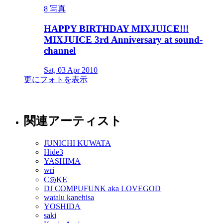
8 写真
HAPPY BIRTHDAY MIXJUICE!!!
MIXJUICE 3rd Anniversary at sound-
channel
Sat, 03 Apr 2010
更にフォトを表示
関連アーティスト
JUNICHI KUWATA
Hide3
YASHIMA
wri
C◎KE
DJ COMPUFUNK aka LOVEGOD
watalu kanehisa
YOSHIDA
saki