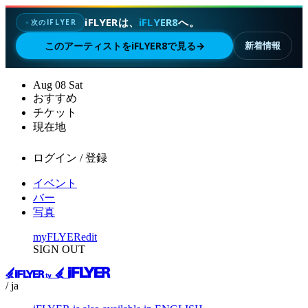
iFLYERは、
iFLYER8
へ。
次のIFLYER
✦
このアーティストをiFLYER8で見る
→
新着情報
Aug
08
Sat
おすすめ
チケット
現在地
ログイン / 登録
イベント
バー
写真
myFLYER
edit
SIGN OUT
/ ja