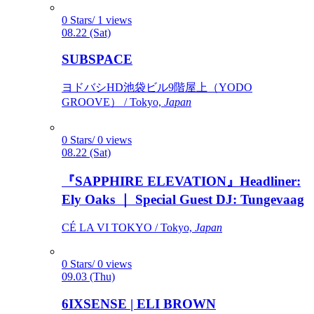
0 Stars/ 1 views
08.22 (Sat)
SUBSPACE
ヨドバシHD池袋ビル9階屋上（YODO
GROOVE） / Tokyo,
Japan
0 Stars/ 0 views
08.22 (Sat)
『SAPPHIRE ELEVATION』Headliner:
Ely Oaks ｜ Special Guest DJ: Tungevaag
CÉ LA VI TOKYO / Tokyo,
Japan
0 Stars/ 0 views
09.03 (Thu)
6IXSENSE | ELI BROWN