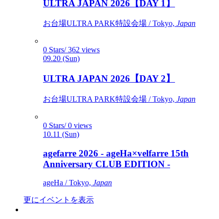
ULTRA JAPAN 2026【DAY 1】
お台場ULTRA PARK特設会場 / Tokyo,
Japan
0 Stars/ 362 views
09.20 (Sun)
ULTRA JAPAN 2026【DAY 2】
お台場ULTRA PARK特設会場 / Tokyo,
Japan
0 Stars/ 0 views
10.11 (Sun)
agefarre 2026 - ageHa×velfarre 15th
Anniversary CLUB EDITION -
ageHa / Tokyo,
Japan
更にイベントを表示