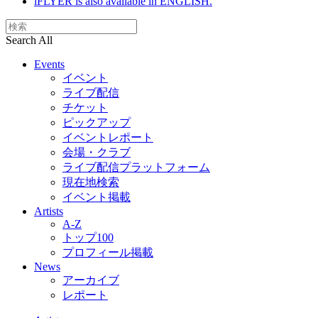
iFLYER is also available in ENGLISH.
Search All
Events
イベント
ライブ配信
チケット
ピックアップ
イベントレポート
会場・クラブ
ライブ配信プラットフォーム
現在地検索
イベント掲載
Artists
A-Z
トップ100
プロフィール掲載
News
アーカイブ
レポート