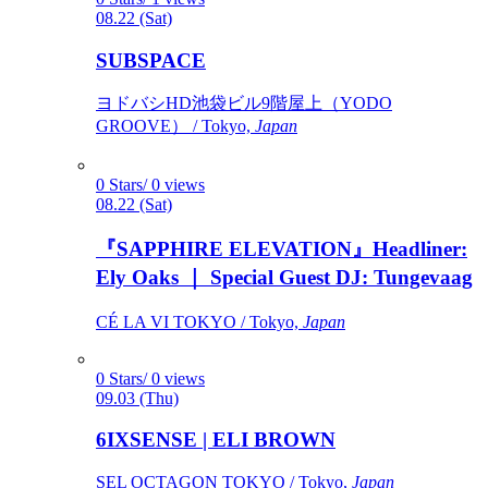
08.22 (Sat)
SUBSPACE
ヨドバシHD池袋ビル9階屋上（YODO
GROOVE） / Tokyo,
Japan
0 Stars/ 0 views
08.22 (Sat)
『SAPPHIRE ELEVATION』Headliner:
Ely Oaks ｜ Special Guest DJ: Tungevaag
CÉ LA VI TOKYO / Tokyo,
Japan
0 Stars/ 0 views
09.03 (Thu)
6IXSENSE | ELI BROWN
SEL OCTAGON TOKYO / Tokyo,
Japan