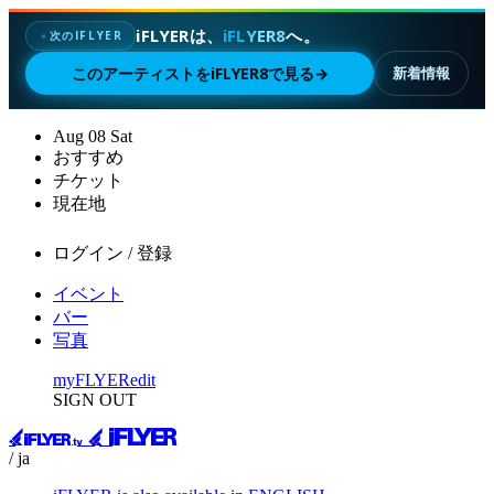
iFLYERは、
iFLYER8
へ。
次のIFLYER
✦
このアーティストをiFLYER8で見る
→
新着情報
Aug
08
Sat
おすすめ
チケット
現在地
ログイン / 登録
イベント
バー
写真
myFLYER
edit
SIGN OUT
/ ja