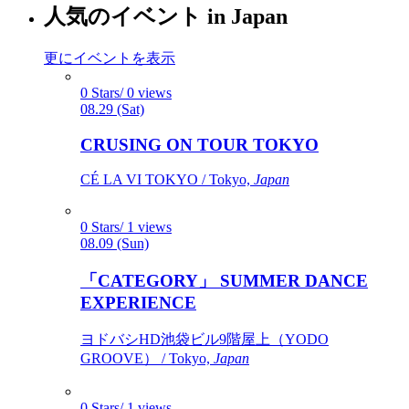
人気のイベント in Japan
更にイベントを表示
0 Stars/ 0 views
08.29 (Sat)
CRUSING ON TOUR TOKYO
CÉ LA VI TOKYO / Tokyo,
Japan
0 Stars/ 1 views
08.09 (Sun)
「CATEGORY」 SUMMER DANCE
EXPERIENCE
ヨドバシHD池袋ビル9階屋上（YODO
GROOVE） / Tokyo,
Japan
0 Stars/ 1 views