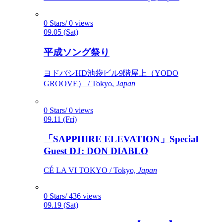
0 Stars/ 0 views
09.05 (Sat)
平成ソング祭り
ヨドバシHD池袋ビル9階屋上（YODO
GROOVE） / Tokyo,
Japan
0 Stars/ 0 views
09.11 (Fri)
「SAPPHIRE ELEVATION」Special
Guest DJ: DON DIABLO
CÉ LA VI TOKYO / Tokyo,
Japan
0 Stars/ 436 views
09.19 (Sat)