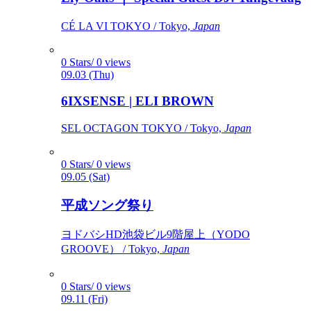
CÉ LA VI TOKYO / Tokyo,
Japan
0 Stars/ 0 views
09.03 (Thu)
6IXSENSE | ELI BROWN
SEL OCTAGON TOKYO / Tokyo,
Japan
0 Stars/ 0 views
09.05 (Sat)
平成ソング祭り
ヨドバシHD池袋ビル9階屋上（YODO
GROOVE） / Tokyo,
Japan
0 Stars/ 0 views
09.11 (Fri)