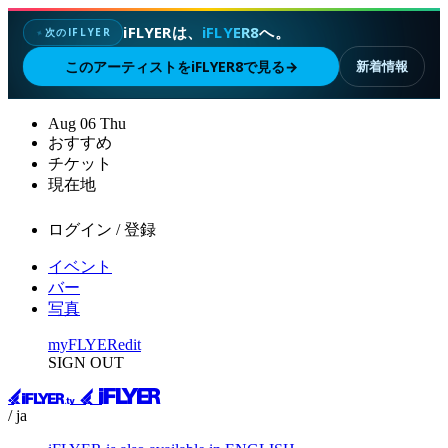
iFLYERは、
iFLYER8
へ。
次のIFLYER
✦
このアーティストをiFLYER8で見る
→
新着情報
Aug
06
Thu
おすすめ
チケット
現在地
ログイン / 登録
イベント
バー
写真
myFLYER
edit
SIGN OUT
/ ja