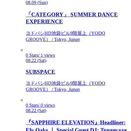
08.09 (Sun)
「CATEGORY」 SUMMER DANCE
EXPERIENCE
ヨドバシHD池袋ビル9階屋上（YODO
GROOVE） / Tokyo,
Japan
0 Stars/ 1 views
08.22 (Sat)
SUBSPACE
ヨドバシHD池袋ビル9階屋上（YODO
GROOVE） / Tokyo,
Japan
0 Stars/ 0 views
08.22 (Sat)
『SAPPHIRE ELEVATION』Headliner:
Ely Oaks ｜ Special Guest DJ: Tungevaag