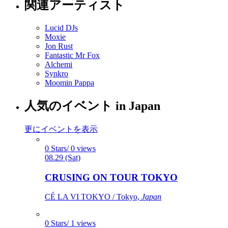
関連アーティスト
Lucid DJs
Moxie
Jon Rust
Fantastic Mr Fox
Alchemi
Synkro
Moomin Pappa
人気のイベント in Japan
更にイベントを表示
0 Stars/ 0 views
08.29 (Sat)
CRUSING ON TOUR TOKYO
CÉ LA VI TOKYO / Tokyo,
Japan
0 Stars/ 1 views