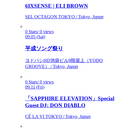
6IXSENSE | ELI BROWN
SEL OCTAGON TOKYO / Tokyo,
Japan
0 Stars/ 0 views
09.05 (Sat)
平成ソング祭り
ヨドバシHD池袋ビル9階屋上（YODO
GROOVE） / Tokyo,
Japan
0 Stars/ 0 views
09.11 (Fri)
「SAPPHIRE ELEVATION」Special
Guest DJ: DON DIABLO
CÉ LA VI TOKYO / Tokyo,
Japan