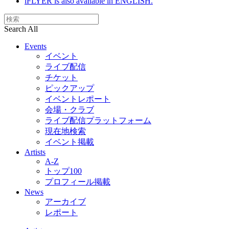
iFLYER is also available in ENGLISH.
Search All
Events
イベント
ライブ配信
チケット
ピックアップ
イベントレポート
会場・クラブ
ライブ配信プラットフォーム
現在地検索
イベント掲載
Artists
A-Z
トップ100
プロフィール掲載
News
アーカイブ
レポート