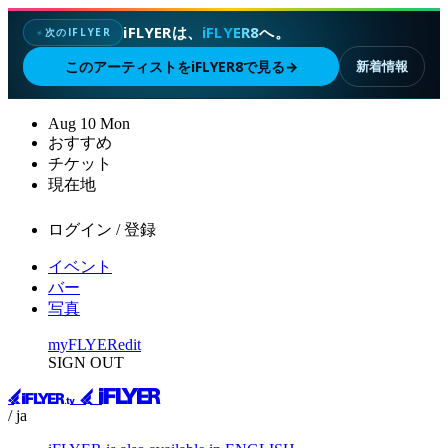
iFLYERは、
iFLYER8
へ。
次のIFLYER
✦
このアーティストをiFLYER8で見る
→
新着情報
Aug
10
Mon
おすすめ
チケット
現在地
ログイン / 登録
イベント
バー
写真
myFLYER
edit
SIGN OUT
/ ja