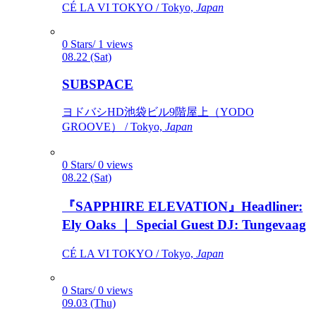
CÉ LA VI TOKYO / Tokyo,
Japan
0 Stars/ 1 views
08.22 (Sat)
SUBSPACE
ヨドバシHD池袋ビル9階屋上（YODO
GROOVE） / Tokyo,
Japan
0 Stars/ 0 views
08.22 (Sat)
『SAPPHIRE ELEVATION』Headliner:
Ely Oaks ｜ Special Guest DJ: Tungevaag
CÉ LA VI TOKYO / Tokyo,
Japan
0 Stars/ 0 views
09.03 (Thu)