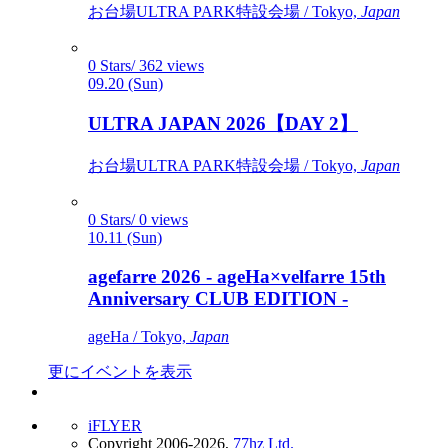
お台場ULTRA PARK特設会場 / Tokyo,
Japan
0 Stars/ 362 views
09.20 (Sun)
ULTRA JAPAN 2026【DAY 2】
お台場ULTRA PARK特設会場 / Tokyo,
Japan
0 Stars/ 0 views
10.11 (Sun)
agefarre 2026 - ageHa×velfarre 15th
Anniversary CLUB EDITION -
ageHa / Tokyo,
Japan
更にイベントを表示
iFLYER
Copyright 2006-2026,
77hz Ltd.