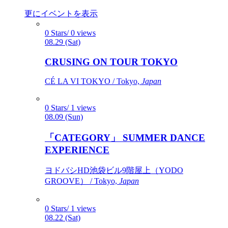
更にイベントを表示
0 Stars/ 0 views
08.29 (Sat)
CRUSING ON TOUR TOKYO
CÉ LA VI TOKYO / Tokyo,
Japan
0 Stars/ 1 views
08.09 (Sun)
「CATEGORY」 SUMMER DANCE
EXPERIENCE
ヨドバシHD池袋ビル9階屋上（YODO
GROOVE） / Tokyo,
Japan
0 Stars/ 1 views
08.22 (Sat)