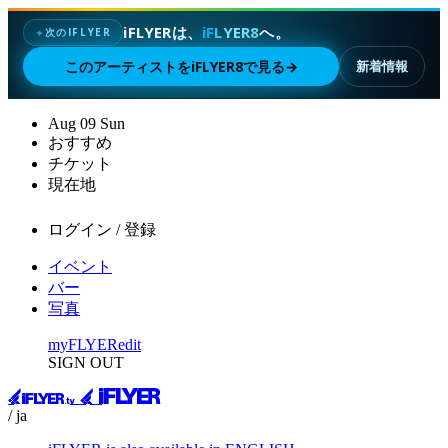
iFLYERは、
iFLYER8
へ。
次のIFLYER
✦
このアーティストをiFLYER8で見る
→
新着情報
Aug
09
Sun
おすすめ
チケット
現在地
ログイン / 登録
イベント
バー
写真
myFLYER
edit
SIGN OUT
/ ja