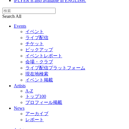
iFLYER is also available in ENGLISH.
Search All
Events
イベント
ライブ配信
チケット
ピックアップ
イベントレポート
会場・クラブ
ライブ配信プラットフォーム
現在地検索
イベント掲載
Artists
A-Z
トップ100
プロフィール掲載
News
アーカイブ
レポート