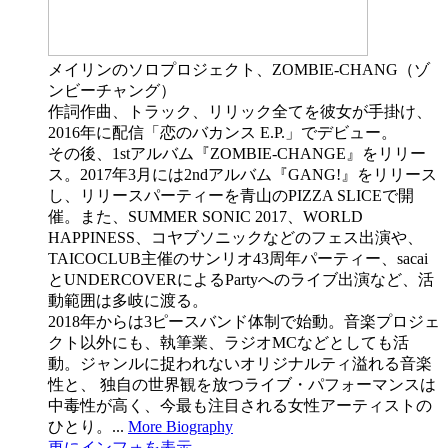
メイリンのソロプロジェクト、ZOMBIE-CHANG（ゾ
ンビーチャング）
作詞作曲、トラック、リリック全てを彼女が手掛け、
2016年に配信「恋のバカンス E.P.」でデビュー。
その後、1stアルバム『ZOMBIE-CHANGE』をリリー
ス。2017年3月には2ndアルバム『GANG!』をリリース
し、リリースパーティーを青山のPIZZA SLICEで開
催。また、SUMMER SONIC 2017、WORLD
HAPPINESS、コヤブソニックなどのフェス出演や、
TAICOCLUB主催のサンリオ43周年パーティー、sacai
とUNDERCOVERによるPartyへのライブ出演など、活
動範囲は多岐に渡る。
2018年からは3ピースバンド体制で始動。音楽プロジェ
クト以外にも、執筆業、ラジオMCなどとしても活
動。ジャンルに捉われないオリジナルティ溢れる音楽
性と、 独自の世界観を放つライブ・パフォーマンスは
中毒性が高く、今最も注目される女性アーティストの
ひとり。...
More Biography
更にインフォを表示