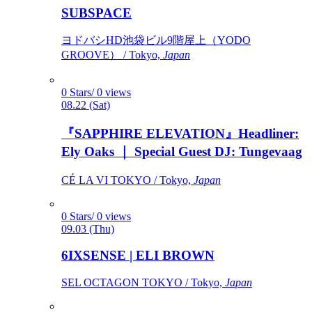
SUBSPACE
ヨドバシHD池袋ビル9階屋上（YODO
GROOVE） / Tokyo,
Japan
0 Stars/ 0 views
08.22 (Sat)
『SAPPHIRE ELEVATION』Headliner:
Ely Oaks ｜ Special Guest DJ: Tungevaag
CÉ LA VI TOKYO / Tokyo,
Japan
0 Stars/ 0 views
09.03 (Thu)
6IXSENSE | ELI BROWN
SEL OCTAGON TOKYO / Tokyo,
Japan