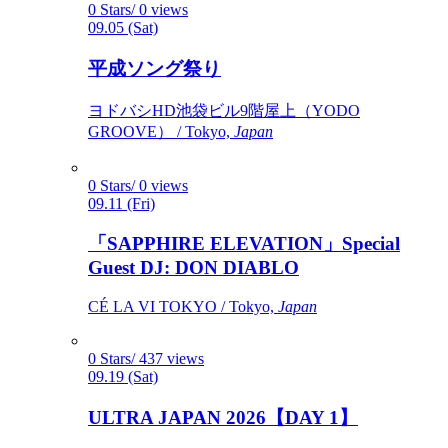
0 Stars/ 0 views
09.05 (Sat)
平成ソング祭り
ヨドバシHD池袋ビル9階屋上（YODO
GROOVE） / Tokyo,
Japan
0 Stars/ 0 views
09.11 (Fri)
「SAPPHIRE ELEVATION」Special
Guest DJ: DON DIABLO
CÉ LA VI TOKYO / Tokyo,
Japan
0 Stars/ 437 views
09.19 (Sat)
ULTRA JAPAN 2026【DAY 1】