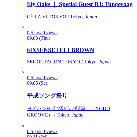
Ely Oaks ｜ Special Guest DJ: Tungevaag
CÉ LA VI TOKYO / Tokyo,
Japan
0 Stars/ 0 views
09.03 (Thu)
6IXSENSE | ELI BROWN
SEL OCTAGON TOKYO / Tokyo,
Japan
0 Stars/ 0 views
09.05 (Sat)
平成ソング祭り
ヨドバシHD池袋ビル9階屋上（YODO
GROOVE） / Tokyo,
Japan
0 Stars/ 0 views
09.11 (Fri)