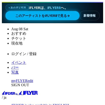
iFLYERは、
iFLYER8
へ。
次のIFLYER
✦
このアーティストをiFLYER8で見る
→
新着情報
Aug
08
Sat
おすすめ
チケット
現在地
ログイン / 登録
イベント
バー
写真
myFLYER
edit
SIGN OUT
/ ja