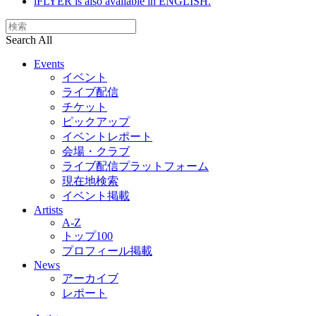
iFLYER is also available in ENGLISH.
Search All
Events
イベント
ライブ配信
チケット
ピックアップ
イベントレポート
会場・クラブ
ライブ配信プラットフォーム
現在地検索
イベント掲載
Artists
A-Z
トップ100
プロフィール掲載
News
アーカイブ
レポート