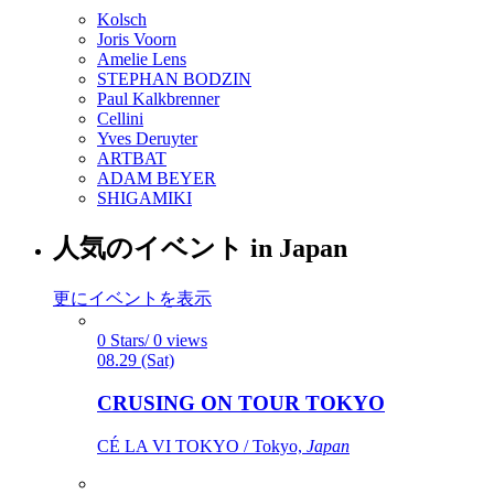
Kolsch
Joris Voorn
Amelie Lens
STEPHAN BODZIN
Paul Kalkbrenner
Cellini
Yves Deruyter
ARTBAT
ADAM BEYER
SHIGAMIKI
人気のイベント in Japan
更にイベントを表示
0 Stars/ 0 views
08.29 (Sat)
CRUSING ON TOUR TOKYO
CÉ LA VI TOKYO / Tokyo,
Japan