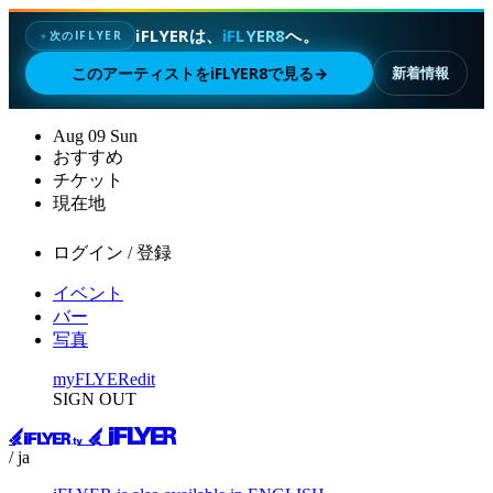
iFLYERは、
iFLYER8
へ。
次のIFLYER
✦
このアーティストをiFLYER8で見る
→
新着情報
Aug
09
Sun
おすすめ
チケット
現在地
ログイン / 登録
イベント
バー
写真
myFLYER
edit
SIGN OUT
/ ja