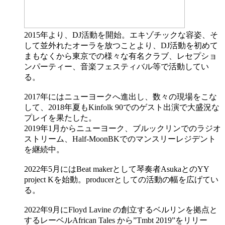
2015年より、DJ活動を開始。エキゾチックな容姿、そ
して並外れたオーラを放つことより、DJ活動を初めて
まもなくから東京での様々な有名クラブ、レセプショ
ンパーティー、音楽フェスティバル等で活動してい
る。
2017年にはニューヨークへ進出し、数々の現場をこな
して、2018年夏もKinfolk 90でのゲスト出演で大盛況な
プレイを果たした。
2019年1月からニューヨーク、ブルックリンでのラジオ
ストリーム、Half-MoonBKでのマンスリーレジデント
を継続中。
2022年5月にはBeat makerとして琴奏者AsukaとのYY
project Kを始動。producerとしての活動の幅を広げてい
る。
2022年9月にFloyd Lavine の創立するベルリンを拠点と
するレーベルAfrican Tales から”Tmbt 2019”をリリー