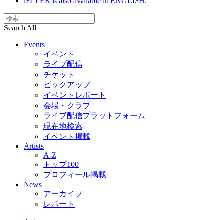
iFLYER is also available in ENGLISH.
Search All
Events
イベント
ライブ配信
チケット
ピックアップ
イベントレポート
会場・クラブ
ライブ配信プラットフォーム
現在地検索
イベント掲載
Artists
A-Z
トップ100
プロフィール掲載
News
アーカイブ
レポート