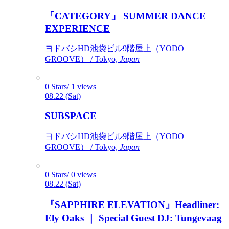
「CATEGORY」 SUMMER DANCE
EXPERIENCE
ヨドバシHD池袋ビル9階屋上（YODO
GROOVE） / Tokyo,
Japan
0 Stars/ 1 views
08.22 (Sat)
SUBSPACE
ヨドバシHD池袋ビル9階屋上（YODO
GROOVE） / Tokyo,
Japan
0 Stars/ 0 views
08.22 (Sat)
『SAPPHIRE ELEVATION』Headliner:
Ely Oaks ｜ Special Guest DJ: Tungevaag