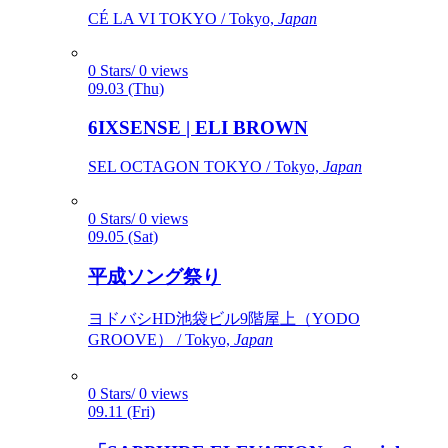
CÉ LA VI TOKYO / Tokyo,
Japan
0 Stars/ 0 views
09.03 (Thu)
6IXSENSE | ELI BROWN
SEL OCTAGON TOKYO / Tokyo,
Japan
0 Stars/ 0 views
09.05 (Sat)
平成ソング祭り
ヨドバシHD池袋ビル9階屋上（YODO
GROOVE） / Tokyo,
Japan
0 Stars/ 0 views
09.11 (Fri)