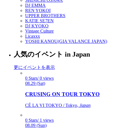
SHINICHI OSAWA
DJ EMMA
REN YOKOI
UPPER BROTHERS
KATIE SE7EN
DJ KYOKO
Vintage Culture
Licaxxx
YOSHI KANOU(GIA VALANCE JAPAN)
人気のイベント in Japan
更にイベントを表示
0 Stars/ 0 views
08.29 (Sat)
CRUSING ON TOUR TOKYO
CÉ LA VI TOKYO / Tokyo,
Japan
0 Stars/ 1 views
08.09 (Sun)