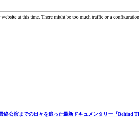
ツアー」最終公演までの日々を追った最新ドキュメンタリー『Behind The