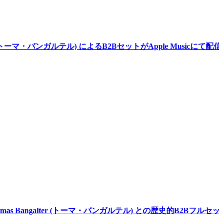
galter (トーマ・バンガルテル) によるB2BセットがApple Musicにて
homas Bangalter (トーマ・バンガルテル) との歴史的B2Bフルセ