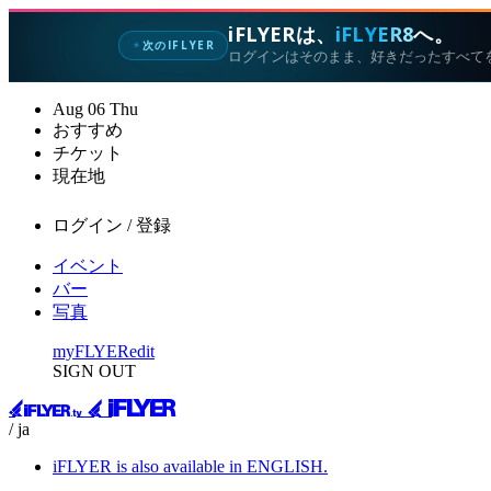
iFLYERは、
iFLYER8
へ。
次のIFLYER
✦
ログインはそのまま、好きだったすべて
Aug
06
Thu
おすすめ
チケット
現在地
ログイン / 登録
イベント
バー
写真
myFLYER
edit
SIGN OUT
/ ja
iFLYER is also available in ENGLISH.