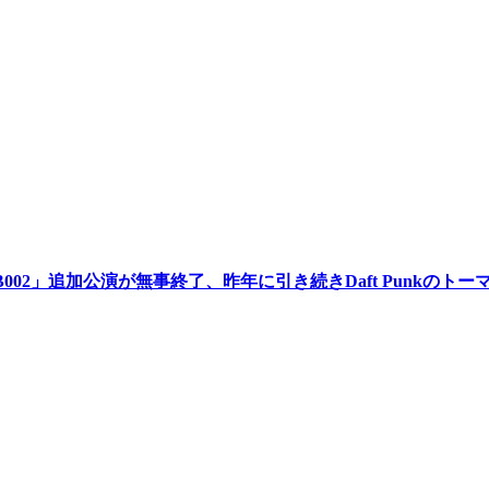
演「USB002」追加公演が無事終了、昨年に引き続きDaft Punk