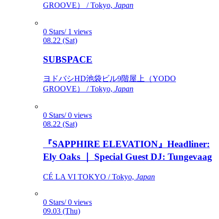
GROOVE） / Tokyo,
Japan
0 Stars/ 1 views
08.22 (Sat)
SUBSPACE
ヨドバシHD池袋ビル9階屋上（YODO
GROOVE） / Tokyo,
Japan
0 Stars/ 0 views
08.22 (Sat)
『SAPPHIRE ELEVATION』Headliner:
Ely Oaks ｜ Special Guest DJ: Tungevaag
CÉ LA VI TOKYO / Tokyo,
Japan
0 Stars/ 0 views
09.03 (Thu)