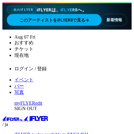
iFLYERは、
iFLYER8
へ。
次のIFLYER
✦
このアーティストをiFLYER8で見る
→
新着情報
Aug
07
Fri
おすすめ
チケット
現在地
ログイン / 登録
イベント
バー
写真
myFLYER
edit
SIGN OUT
/ ja