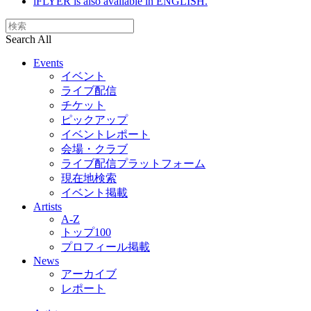
iFLYER is also available in ENGLISH.
Search All
Events
イベント
ライブ配信
チケット
ピックアップ
イベントレポート
会場・クラブ
ライブ配信プラットフォーム
現在地検索
イベント掲載
Artists
A-Z
トップ100
プロフィール掲載
News
アーカイブ
レポート