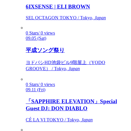
6IXSENSE | ELI BROWN
SEL OCTAGON TOKYO / Tokyo,
Japan
0 Stars/ 0 views
09.05 (Sat)
平成ソング祭り
ヨドバシHD池袋ビル9階屋上（YODO
GROOVE） / Tokyo,
Japan
0 Stars/ 0 views
09.11 (Fri)
「SAPPHIRE ELEVATION」Special
Guest DJ: DON DIABLO
CÉ LA VI TOKYO / Tokyo,
Japan