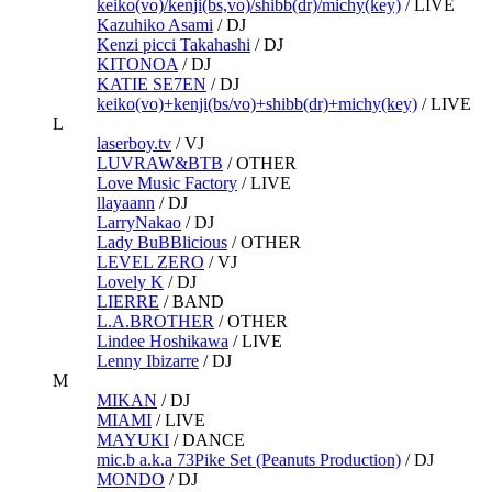
keiko(vo)/kenji(bs,vo)/shibb(dr)/michy(key)
/
LIVE
Kazuhiko Asami
/
DJ
Kenzi picci Takahashi
/
DJ
KITONOA
/
DJ
KATIE SE7EN
/
DJ
keiko(vo)+kenji(bs/vo)+shibb(dr)+michy(key)
/
LIVE
L
laserboy.tv
/
VJ
LUVRAW&BTB
/
OTHER
Love Music Factory
/
LIVE
llayaann
/
DJ
LarryNakao
/
DJ
Lady BuBBlicious
/
OTHER
LEVEL ZERO
/
VJ
Lovely K
/
DJ
LIERRE
/
BAND
L.A.BROTHER
/
OTHER
Lindee Hoshikawa
/
LIVE
Lenny Ibizarre
/
DJ
M
MIKAN
/
DJ
MIAMI
/
LIVE
MAYUKI
/
DANCE
mic.b a.k.a 73Pike Set (Peanuts Production)
/
DJ
MONDO
/
DJ