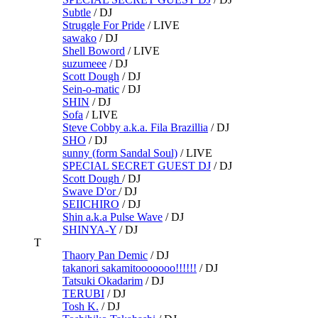
Subtle
/
DJ
Struggle For Pride
/
LIVE
sawako
/
DJ
Shell Boword
/
LIVE
suzumeee
/
DJ
Scott Dough
/
DJ
Sein-o-matic
/
DJ
SHIN
/
DJ
Sofa
/
LIVE
Steve Cobby a.k.a. Fila Brazillia
/
DJ
SHO
/
DJ
sunny (form Sandal Soul)
/
LIVE
SPECIAL SECRET GUEST DJ
/
DJ
Scott Dough
/
DJ
Swave D'or
/
DJ
SEIICHIRO
/
DJ
Shin a.k.a Pulse Wave
/
DJ
SHINYA-Y
/
DJ
T
Thaory Pan Demic
/
DJ
takanori sakamitooooooo!!!!!!
/
DJ
Tatsuki Okadarim
/
DJ
TERUBI
/
DJ
Tosh K.
/
DJ