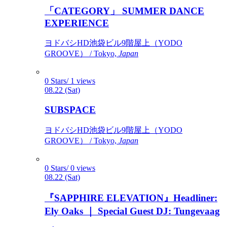
「CATEGORY」 SUMMER DANCE
EXPERIENCE
ヨドバシHD池袋ビル9階屋上（YODO
GROOVE） / Tokyo,
Japan
0 Stars/ 1 views
08.22 (Sat)
SUBSPACE
ヨドバシHD池袋ビル9階屋上（YODO
GROOVE） / Tokyo,
Japan
0 Stars/ 0 views
08.22 (Sat)
『SAPPHIRE ELEVATION』Headliner:
Ely Oaks ｜ Special Guest DJ: Tungevaag