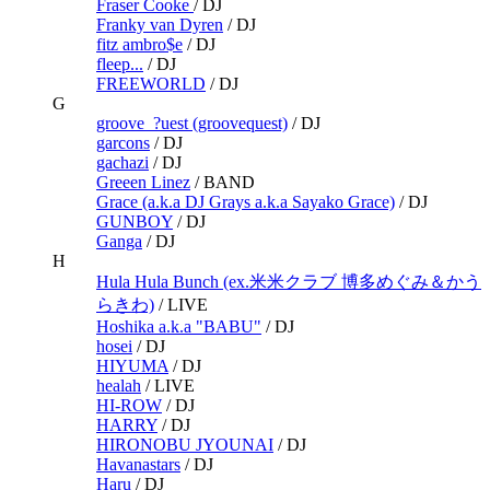
Fraser Cooke
/
DJ
Franky van Dyren
/
DJ
fitz ambro$e
/
DJ
fleep...
/
DJ
FREEWORLD
/
DJ
G
groove_?uest (groovequest)
/
DJ
garcons
/
DJ
gachazi
/
DJ
Greeen Linez
/
BAND
Grace (a.k.a DJ Grays a.k.a Sayako Grace)
/
DJ
GUNBOY
/
DJ
Ganga
/
DJ
H
Hula Hula Bunch (ex.米米クラブ 博多めぐみ＆かう
らきわ)
/
LIVE
Hoshika a.k.a "BABU"
/
DJ
hosei
/
DJ
HIYUMA
/
DJ
healah
/
LIVE
HI-ROW
/
DJ
HARRY
/
DJ
HIRONOBU JYOUNAI
/
DJ
Havanastars
/
DJ
Haru
/
DJ