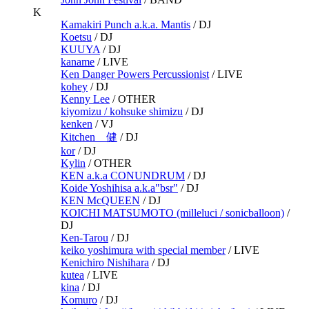
K
Kamakiri Punch a.k.a. Mantis
/
DJ
Koetsu
/
DJ
KUUYA
/
DJ
kaname
/
LIVE
Ken Danger Powers Percussionist
/
LIVE
kohey
/
DJ
Kenny Lee
/
OTHER
kiyomizu / kohsuke shimizu
/
DJ
kenken
/
VJ
Kitchen 健
/
DJ
kor
/
DJ
Kylin
/
OTHER
KEN a.k.a CONUNDRUM
/
DJ
Koide Yoshihisa a.k.a"bsr"
/
DJ
KEN McQUEEN
/
DJ
KOICHI MATSUMOTO (milleluci / sonicballoon)
/
DJ
Ken-Tarou
/
DJ
keiko yoshimura with special member
/
LIVE
Kenichiro Nishihara
/
DJ
kutea
/
LIVE
kina
/
DJ
Komuro
/
DJ