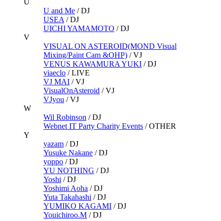
U
U and Me
/
DJ
USEA
/
DJ
UICHI YAMAMOTO
/
DJ
V
VISUAL ON ASTEROID(MOND Visual
Mixing/Paint Cam &OHP)
/
VJ
VENUS KAWAMURA YUKI
/
DJ
viaeclo
/
LIVE
VJ MAI
/
VJ
VisualOnAsteroid
/
VJ
VJyou
/
VJ
W
Wil Robinson
/
DJ
Webnet IT Party Charity Events
/
OTHER
Y
yazam
/
DJ
Yusuke Nakane
/
DJ
yoppo
/
DJ
YU NOTHING
/
DJ
Yoshi
/
DJ
Yoshimi Aoha
/
DJ
Yuta Takahashi
/
DJ
YUMIKO KAGAMI
/
DJ
Youichiroo.M
/
DJ