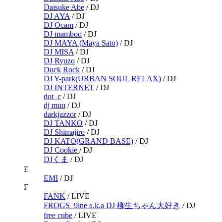
Daisuke Abe
/
DJ
DJ AYA
/
DJ
DJ Ocam
/
DJ
DJ mamboo
/
DJ
DJ MAYA (Maya Sato)
/
DJ
DJ MISA
/
DJ
DJ Ryuzo
/
DJ
Duck Rock
/
DJ
DJ Y-park(URBAN SOUL RELAX)
/
DJ
DJ INTERNET
/
DJ
dot_c
/
DJ
dj muu
/
DJ
darkjazzor
/
DJ
DJ TANKO
/
DJ
DJ Shimajiro
/
DJ
DJ KATO(GRAND BASE)
/
DJ
DJ Cookie
/
DJ
DJくま
/
DJ
E
EMI
/
DJ
F
FANK
/
LIVE
FROGS_9ine a.k.a DJ 柳生ちゃん大好き
/
DJ
free cube
/
LIVE