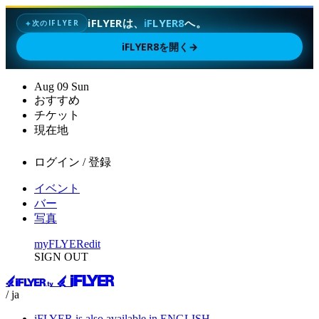
iFLYERは、
iFLYER8
へ。
次のIFLYER
✦
iFLYER8を開く
→
Aug
09
Sun
おすすめ
チケット
現在地
ログイン / 登録
イベント
バー
写真
myFLYER
edit
SIGN OUT
/ ja
iFLYER is also available in ENGLISH.