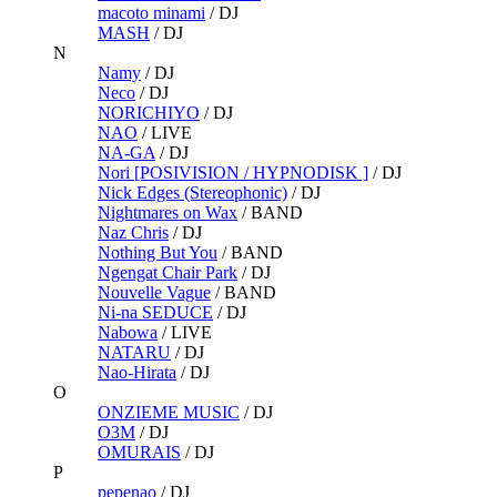
macoto minami
/
DJ
MASH
/
DJ
N
Namy
/
DJ
Neco
/
DJ
NORICHIYO
/
DJ
NAO
/
LIVE
NA-GA
/
DJ
Nori [POSIVISION / HYPNODISK ]
/
DJ
Nick Edges (Stereophonic)
/
DJ
Nightmares on Wax
/
BAND
Naz Chris
/
DJ
Nothing But You
/
BAND
Ngengat Chair Park
/
DJ
Nouvelle Vague
/
BAND
Ni-na SEDUCE
/
DJ
Nabowa
/
LIVE
NATARU
/
DJ
Nao-Hirata
/
DJ
O
ONZIEME MUSIC
/
DJ
O3M
/
DJ
OMURAIS
/
DJ
P
pepenao
/
DJ