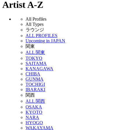
Artist A-Z
All Profiles
All Types
ラウンジ
ALL PROFILES
Upcoming in JAPAN
関東
ALL 関東
TOKYO
SAITAMA
KANAGAWA
CHIBA
GUNMA
TOCHIGI
IBARAKI
関西
ALL 関西
OSAKA
KYOTO
NARA
HYOGO
WAKAYAMA