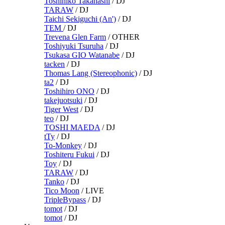
Toshihiko Takahashi
/
DJ
TARAW
/
DJ
Taichi Sekiguchi (An')
/
DJ
TEM
/
DJ
Trevena Glen Farm
/
OTHER
Toshiyuki Tsuruha
/
DJ
Tsukasa GIO Watanabe
/
DJ
tacken
/
DJ
Thomas Lang (Stereophonic)
/
DJ
ta2
/
DJ
Toshihiro ONO
/
DJ
takejuotsuki
/
DJ
Tiger West
/
DJ
teo
/
DJ
TOSHI MAEDA
/
DJ
tTy
/
DJ
To-Monkey
/
DJ
Toshiteru Fukui
/
DJ
Toy
/
DJ
TARAW
/
DJ
Tanko
/
DJ
Tico Moon
/
LIVE
TripleBypass
/
DJ
tomot
/
DJ
tomot
/
DJ