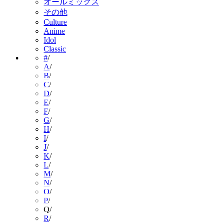
オールミックス
その他
Culture
Anime
Idol
Classic
#
/
A
/
B
/
C
/
D
/
E
/
F
/
G
/
H
/
I
/
J
/
K
/
L
/
M
/
N
/
O
/
P
/
Q
/
R
/