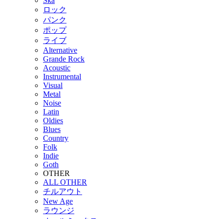
Ska
ロック
パンク
ポップ
ライブ
Alternative
Grande Rock
Acoustic
Instrumental
Visual
Metal
Noise
Latin
Oldies
Blues
Country
Folk
Indie
Goth
OTHER
ALL OTHER
チルアウト
New Age
ラウンジ