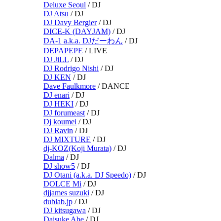
Deluxe Seoul
/
DJ
DJ Atsu
/
DJ
DJ Davy Bergier
/
DJ
DICE-K (DAYJAM)
/
DJ
DA-1 a.k.a. DJだーわん
/
DJ
DEPAPEPE
/
LIVE
DJ JiLL
/
DJ
DJ Rodrigo Nishi
/
DJ
DJ KEN
/
DJ
Dave Faulkmore
/
DANCE
DJ enari
/
DJ
DJ HEKI
/
DJ
DJ forumeast
/
DJ
Dj koumei
/
DJ
DJ Ravin
/
DJ
DJ MIXTURE
/
DJ
dj-KOZ(Koji Murata)
/
DJ
Dalma
/
DJ
DJ show5
/
DJ
DJ Otani (a.k.a. DJ Speedo)
/
DJ
DOLCE Mi
/
DJ
djjames suzuki
/
DJ
dublab.jp
/
DJ
DJ kitsugawa
/
DJ
Daisuke Abe
/
DJ