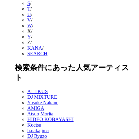
S
/
T
/
U
/
V
/
W
/
X
/
Y
/
Z
/
KANA
/
SEARCH
検索条件にあった人気アーティス
ト
ATTiKUS
DJ MIXTURE
Yusuke Nakane
AMIGA
Atsuo Morita
HIDEO KOBAYASHI
Koetsu
h.nakajima
DJ Ryuzo