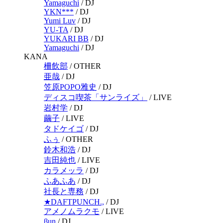
Yamaguchi
/
DJ
YKN***
/
DJ
Yumi Luv
/
DJ
YU-TA
/
DJ
YUKARI BB
/
DJ
Yamaguchi
/
DJ
KANA
柵飲部
/
OTHER
亜哉
/
DJ
笠原POPO雅史
/
DJ
ディスコ喫茶「サンライズ」
/
LIVE
岩村学
/
DJ
繭子
/
LIVE
タドケイゴ
/
DJ
ふぅ
/
OTHER
鈴木和浩
/
DJ
吉田純也
/
LIVE
カラメッラ
/
DJ
ふあふあ
/
DJ
社長と専務
/
DJ
★DAFTPUNCH.,
/
DJ
アメノムラクモ
/
LIVE
βun
/
DJ