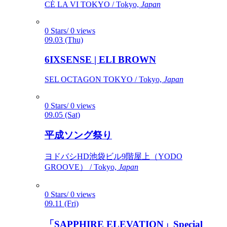
CÉ LA VI TOKYO / Tokyo,
Japan
0 Stars/ 0 views
09.03 (Thu)
6IXSENSE | ELI BROWN
SEL OCTAGON TOKYO / Tokyo,
Japan
0 Stars/ 0 views
09.05 (Sat)
平成ソング祭り
ヨドバシHD池袋ビル9階屋上（YODO
GROOVE） / Tokyo,
Japan
0 Stars/ 0 views
09.11 (Fri)
「SAPPHIRE ELEVATION」Special