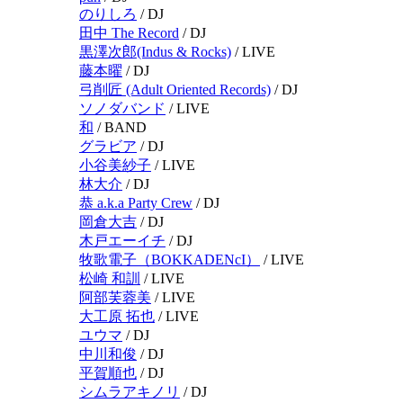
のりしろ
/
DJ
田中 The Record
/
DJ
黒澤次郎(Indus & Rocks)
/
LIVE
藤本曜
/
DJ
弓削匠 (Adult Oriented Records)
/
DJ
ソノダバンド
/
LIVE
和
/
BAND
グラビア
/
DJ
小谷美紗子
/
LIVE
林大介
/
DJ
恭 a.k.a Party Crew
/
DJ
岡倉大吉
/
DJ
木戸エーイチ
/
DJ
牧歌電子（BOKKADENcI）
/
LIVE
松崎 和訓
/
LIVE
阿部芙蓉美
/
LIVE
大工原 拓也
/
LIVE
ユウマ
/
DJ
中川和俊
/
DJ
平賀順也
/
DJ
シムラアキノリ
/
DJ