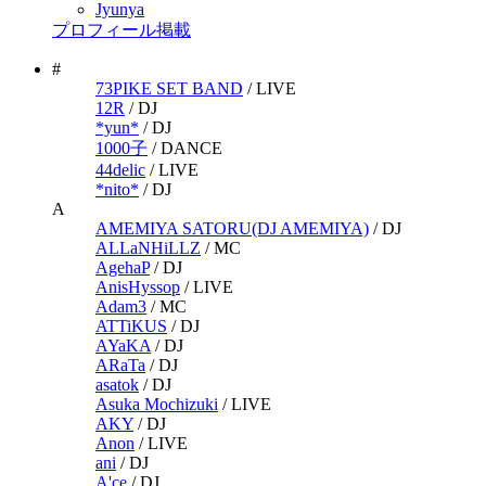
Jyunya
プロフィール掲載
#
73PIKE SET BAND
/
LIVE
12R
/
DJ
*yun*
/
DJ
1000子
/
DANCE
44delic
/
LIVE
*nito*
/
DJ
A
AMEMIYA SATORU(DJ AMEMIYA)
/
DJ
ALLaNHiLLZ
/
MC
AgehaP
/
DJ
AnisHyssop
/
LIVE
Adam3
/
MC
ATTiKUS
/
DJ
AYaKA
/
DJ
ARaTa
/
DJ
asatok
/
DJ
Asuka Mochizuki
/
LIVE
AKY
/
DJ
Anon
/
LIVE
ani
/
DJ
A'ce
/
DJ