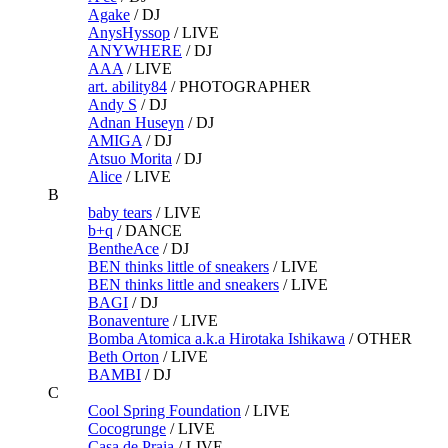
Agake
/
DJ
AnysHyssop
/
LIVE
ANYWHERE
/
DJ
AAA
/
LIVE
art. ability84
/
PHOTOGRAPHER
Andy S
/
DJ
Adnan Huseyn
/
DJ
AMIGA
/
DJ
Atsuo Morita
/
DJ
Alice
/
LIVE
B
baby tears
/
LIVE
b+q
/
DANCE
BentheAce
/
DJ
BEN thinks little of sneakers
/
LIVE
BEN thinks little and sneakers
/
LIVE
BAGI
/
DJ
Bonaventure
/
LIVE
Bomba Atomica a.k.a Hirotaka Ishikawa
/
OTHER
Beth Orton
/
LIVE
BAMBI
/
DJ
C
Cool Spring Foundation
/
LIVE
Cocogrunge
/
LIVE
Casa de Praia
/
LIVE