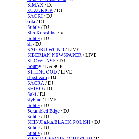
SIMAX
/
DJ
SUZUKICK
/
DJ
SAORI
/
DJ
sota
/
DJ
Subtle
/
DJ
Sho Kurashina
/
VJ
Subtle
/
DJ
sii
/
DJ
SATORU WONO
/
LIVE
SIBERIAN NEWSPAPER
/
LIVE
SHOWGASE
/
DJ
Soumy
/
DANCE
STHINGOOD
/
LIVE
slipstream
/
DJ
SACRA
/
DJ
SHIHO
/
DJ
Saki
/
DJ
slyblue
/
LIVE
Subtle
/
DJ
Scrambled Edge
/
DJ
Subtle
/
DJ
SHINJI a.k.a.BLACK POLISH
/
DJ
Subtle
/
DJ
Subtle
/
DJ
SPECIAL SECRET GUEST DJ
/
DJ