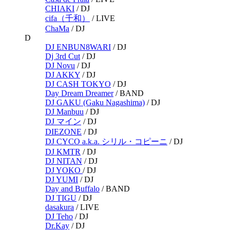
CHIAKI
/
DJ
cifa（千和）
/
LIVE
ChaMa
/
DJ
D
DJ ENBUN8WARI
/
DJ
Dj 3rd Cut
/
DJ
DJ Novu
/
DJ
DJ AKKY
/
DJ
DJ CASH TOKYO
/
DJ
Day Dream Dreamer
/
BAND
DJ GAKU (Gaku Nagashima)
/
DJ
DJ Manbuu
/
DJ
DJ マイン
/
DJ
DIEZONE
/
DJ
DJ CYCO a.k.a. シリル・コピーニ
/
DJ
DJ KMTR
/
DJ
DJ NITAN
/
DJ
DJ YOKO
/
DJ
DJ YUMI
/
DJ
Day and Buffalo
/
BAND
DJ TIGU
/
DJ
dasakura
/
LIVE
DJ Teho
/
DJ
Dr.Kay
/
DJ