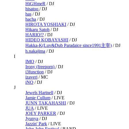
HiGHmeR
/
DJ
hisatoo
/
DJ
has
/
DJ
hacha
/
DJ
HIROTA YOSHIAKI
/
DJ
Hikaru Satoh
/
DJ
HARIO!?
/
DJ
HIDEO KOBAYASHI
/
DJ
Hakka-K(Luv&Dub Paradaice since1991主宰)
/
DJ
h.nakajima
/
DJ
I
IMO
/
DJ
Irony (freeporn)
/
DJ
i3function
/
DJ
izaveri
/
MC
iNO
/
DJ
J
Jewels Hartnell
/
DJ
Jamie Cullum
/
LIVE
JUNN TAKAHASHI
/
DJ
JUA
/
LIVE
JOEY PARKER
/
DJ
Jyunya
/
DJ
Jazzin' Park
/
LIVE
John John Festival
/
BAND