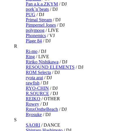
Pan a.k.a.ZKYM
/
DJ
pork`n´beats
/
DJ
PUG
/
DJ
Primal Stream
/
DJ
Pimpernel Jones
/
DJ
polymoog
/
LIVE
Phonemics
/
VJ
Plage 84
/
DJ
R
Ri-mo
/
DJ
Ring
/
LIVE
Ririko Nishikawa
/
DJ
RESOUND ELEMENTS
/
DJ
ROM Selecta
/
DJ
ryota arai
/
DJ
rawfish
/
DJ
RYO-CHIN
/
DJ
R.SOURCE
/
DJ
REIKO
/
OTHER
Rowey
/
DJ
RmxOntheBeach
/
DJ
Ryosuke
/
DJ
S
SAORI
/
DANCE
Shintaro Hashimoto
/
DJ