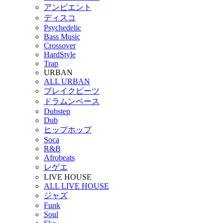
アンビエント
ディスコ
Psychedelic
Bass Music
Crossover
HardStyle
Trap
URBAN
ALL URBAN
ブレイクビーツ
ドラムンベース
Dubstep
Dub
ヒップホップ
Soca
R&B
Afrobeats
レゲエ
LIVE HOUSE
ALL LIVE HOUSE
ジャズ
Funk
Soul