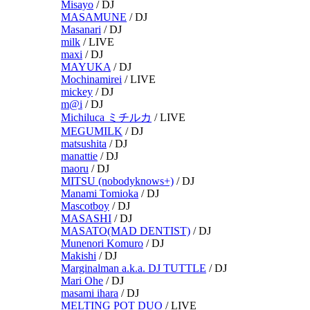
Misayo
/
DJ
MASAMUNE
/
DJ
Masanari
/
DJ
milk
/
LIVE
maxi
/
DJ
MAYUKA
/
DJ
Mochinamirei
/
LIVE
mickey
/
DJ
m@i
/
DJ
Michiluca ミチルカ
/
LIVE
MEGUMILK
/
DJ
matsushita
/
DJ
manattie
/
DJ
maoru
/
DJ
MITSU (nobodyknows+)
/
DJ
Manami Tomioka
/
DJ
Mascotboy
/
DJ
MASASHI
/
DJ
MASATO(MAD DENTIST)
/
DJ
Munenori Komuro
/
DJ
Makishi
/
DJ
Marginalman a.k.a. DJ TUTTLE
/
DJ
Mari Ohe
/
DJ
masami ihara
/
DJ
MELTING POT DUO
/
LIVE