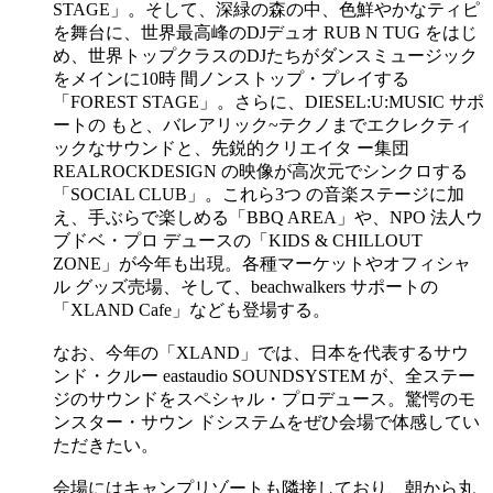
STAGE」。そして、深緑の森の中、色鮮やかなティピ
を舞台に、世界最高峰のDJデュオ RUB N TUG をはじ
め、世界トップクラスのDJたちがダンスミュージック
をメインに10時 間ノンストップ・プレイする
「FOREST STAGE」。さらに、DIESEL:U:MUSIC サポ
ートの もと、バレアリック~テクノまでエクレクティ
ックなサウンドと、先鋭的クリエイタ ー集団
REALROCKDESIGN の映像が高次元でシンクロする
「SOCIAL CLUB」。これら3つ の音楽ステージに加
え、手ぶらで楽しめる「BBQ AREA」や、NPO 法人ウ
ブドベ・プロ デュースの「KIDS & CHILLOUT
ZONE」が今年も出現。各種マーケットやオフィシャ
ル グッズ売場、そして、beachwalkers サポートの
「XLAND Cafe」なども登場する。
なお、今年の「XLAND」では、日本を代表するサウ
ンド・クルー eastaudio SOUNDSYSTEM が、全ステー
ジのサウンドをスペシャル・プロデュース。驚愕のモ
ンスター・サウン ドシステムをぜひ会場で体感してい
ただきたい。
会場にはキャンプリゾートも隣接しており、朝から丸