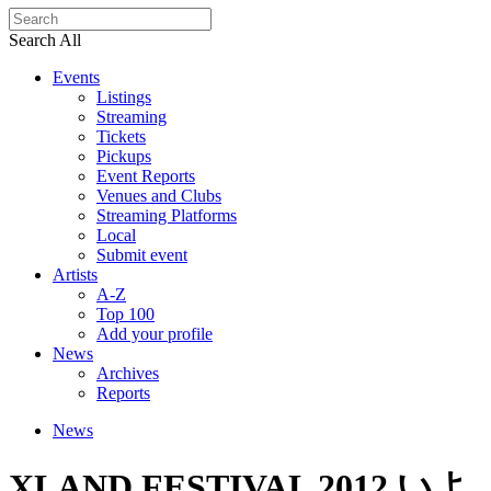
Search All
Events
Listings
Streaming
Tickets
Pickups
Event Reports
Venues and Clubs
Streaming Platforms
Local
Submit event
Artists
A-Z
Top 100
Add your profile
News
Archives
Reports
News
XLAND FESTIVAL 2012 いよ