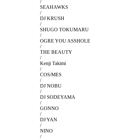
/
SEAHAWKS
/
DJ KRUSH
/
SHUGO TOKUMARU
/
OGRE YOU ASSHOLE
/
THE BEAUTY
/
Kenji Takimi
/
COS/MES
/
DJ NOBU
/
DJ SODEYAMA
/
GONNO
/
DJ YAN
/
NINO
/