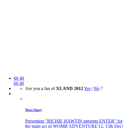
60
40
60
40
Are you a fan of
XLAND 2012
Yes
|
No
?
Next Story
Presenting "RICHIE HAWTIN presents ENTER" for
the main act of WOMB ADVENTURE'12, 15th Dec!