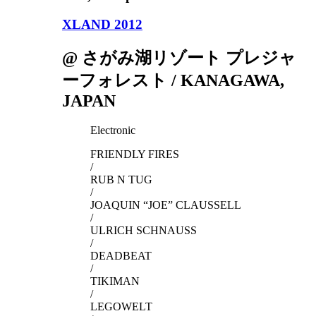
XLAND 2012
@ さがみ湖リゾート プレジャ
ーフォレスト / KANAGAWA,
JAPAN
Electronic
FRIENDLY FIRES
/
RUB N TUG
/
JOAQUIN “JOE” CLAUSSELL
/
ULRICH SCHNAUSS
/
DEADBEAT
/
TIKIMAN
/
LEGOWELT