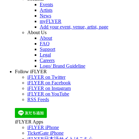
Events
Artists
News
myFLYER
Add your event, venue, artist, page
About Us
About
FAQ
Support
Legal
Careers
Logo/ Brand Guideline
Follow iFLYER
iFLYER on Twitter
iFLYER on Facebook
iFLYER on Instagram
iFLYER on YouTube
RSS Feeds
iFLYER Apps
iFLYER iPhone
TicketGate iPhone
iFLYER日本語サイトはこちら.