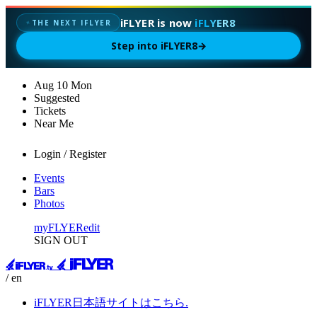
iFLYER is now
iFLYER8
✦
THE NEXT IFLYER
Step into iFLYER8
→
Aug
10
Mon
Suggested
Tickets
Near Me
Login / Register
Events
Bars
Photos
myFLYER
edit
SIGN OUT
/ en
iFLYER日本語サイトはこちら.