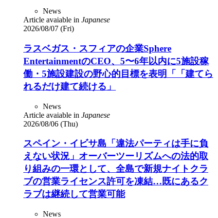
News
Article avaiable in
Japanese
2026/08/07 (Fri)
ラスベガス・スフィアの企業Sphere
EntertainmentのCEO、5〜6年以内に5施設稼
働・5施設建設の野心的目標を表明「「建てら
れるだけ建て続ける」
News
Article avaiable in
Japanese
2026/08/06 (Thu)
スペイン・イビサ島「違法パーティは手に負
えない状況」オーバーツーリズムへの法的取
り組みの一環として、全島で新規ナイトクラ
ブの営業ライセンス許可を凍結…既にあるク
ラブは継続して営業可能
News