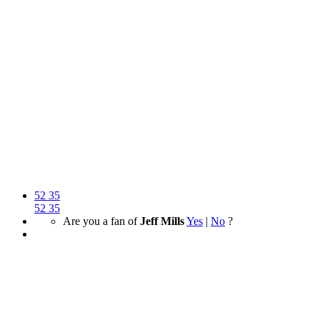
52
35
52
35
Are you a fan of
Jeff Mills
Yes
|
No
?