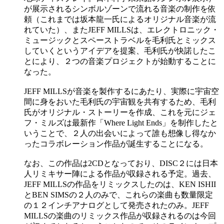
が展示されるシンボルゾーンで流れる音楽の制作を依
頼（これまでは坂本龍一氏によるオリジナル音楽が流
れていた）、またJEFF MILLSは、エレクトロニック・
ミュージックとスペーストラベルを毛利氏とミックス
していくというアイデアを提案、毛利氏が快諾したこ
とにより、２つの音楽プロジェクトが始動することに
なった。
JEFF MILLSが音楽を製作するにあたり、実際に宇宙空
間に身をおいた毛利氏の宇宙観を共有するため、毛利
氏がオリジナル・ストーリーを作成、これを元にジェ
フ・ミルズは最新作「Where Light Ends」を制作したと
いうことで、２人の出会いによって誰も想像し得なか
ったコラボレーション作品が誕生することになる。
なお、この作品は2CDとなっており、DISC２には日本
人リミキサー陣による作品が収録される予定。過去、
JEFF MILLSの作品をリミックスしたのは、KEN ISHII
とBEN SIMSの２人のみで、これらの楽曲も数量限定
の１２インチアナログとして発売されたのみ。JEFF
MILLSの楽曲のリミックス作品が収録されるのは今回