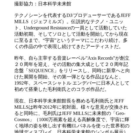
撮影協力：日本科学未来館
テクノシーンを代表するDJ/プロデューサーであるJEFF
MILLS（ジェフミルズ）。伝説的なテクノ・ユニッ
ト、Underground Resistanceの一員として活動していた
活動初期、そしてソロとして活動を開始してから現在
に至るまで、“宇宙”というテーマにこだわり続け、多
くの作品の中で表現し続けてきたアーティストだ。
昨年、自ら主宰する音楽レーベル”Axis Records”が創立
２０周年を迎え、その活動の集大成として２０周年記
念盤「SEQUENCE」をリリースし、同時に新章へと向
けた展開を開始、その第一弾となる作品はなんと、
1992年、スペースシャトル エンデバーに日本人として
初めて搭乗した毛利衛氏とのコラボ作品だ。
現在、日本科学未来館館長を務める毛利衛氏とJEFF
MILLSは昨年2012年に初対面。様々な意見が交換され
ると同時に、毛利氏はJEFF MILLSに未来館の「Geo-
Cosmos」（1000万画素を超える高解像度で、宇宙に輝
く地球の姿を映し出す有機ELパネルを使った世界初の
地球ディスプレイ。日本科学未来館のシンボル展示）