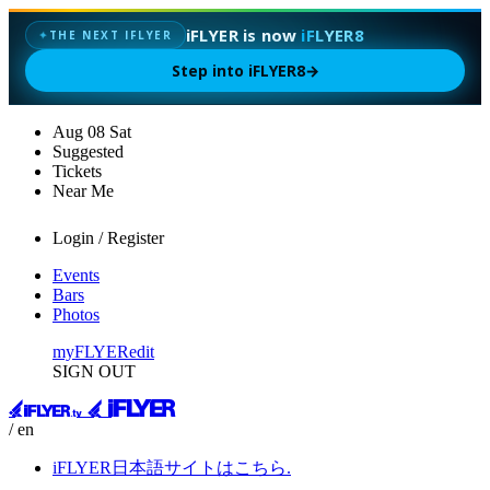
iFLYER is now
iFLYER8
✦
THE NEXT IFLYER
Step into iFLYER8
→
Aug
08
Sat
Suggested
Tickets
Near Me
Login / Register
Events
Bars
Photos
myFLYER
edit
SIGN OUT
/ en
iFLYER日本語サイトはこちら.