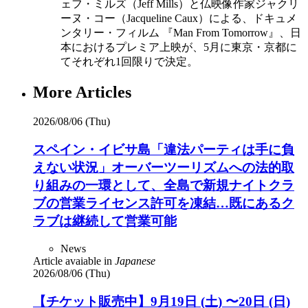
ェフ・ミルズ（Jeff Mills）と仏映像作家ジャクリ
ーヌ・コー（Jacqueline Caux）による、ドキュメ
ンタリー・フィルム 『Man From Tomorrow』、日
本におけるプレミア上映が、5月に東京・京都に
てそれぞれ1回限りで決定。
More Articles
2026/08/06 (Thu)
スペイン・イビサ島「違法パーティは手に負
えない状況」オーバーツーリズムへの法的取
り組みの一環として、全島で新規ナイトクラ
ブの営業ライセンス許可を凍結…既にあるク
ラブは継続して営業可能
News
Article avaiable in
Japanese
2026/08/06 (Thu)
【チケット販売中】9月19日 (土) 〜20日 (日)