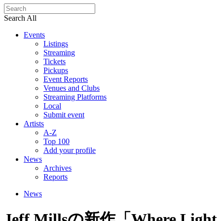
Search All
Events
Listings
Streaming
Tickets
Pickups
Event Reports
Venues and Clubs
Streaming Platforms
Local
Submit event
Artists
A-Z
Top 100
Add your profile
News
Archives
Reports
News
Jeff Millsの新作「Where Light