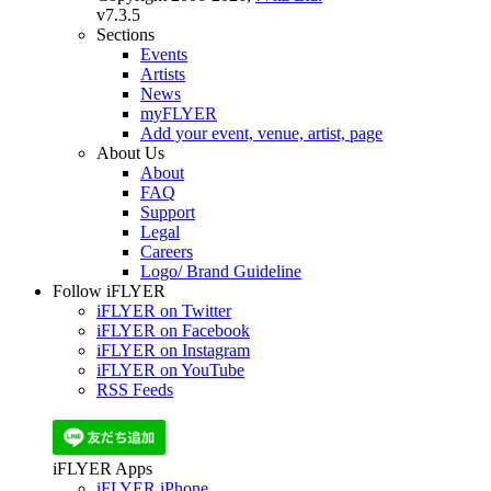
v7.3.5
Sections
Events
Artists
News
myFLYER
Add your event, venue, artist, page
About Us
About
FAQ
Support
Legal
Careers
Logo/ Brand Guideline
Follow iFLYER
iFLYER on Twitter
iFLYER on Facebook
iFLYER on Instagram
iFLYER on YouTube
RSS Feeds
iFLYER Apps
iFLYER iPhone