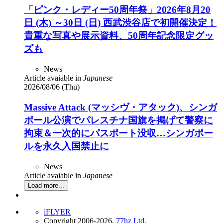
「ピンク・レディー50周年祭」2026年8月20
日 (木) ～30日 (日) 西武渋谷店で初開催決定！
貴重な写真や展示資料、50周年記念限定グッ
ズも
News
Article avaiable in
Japanese
2026/08/06 (Thu)
Massive Attack (マッシヴ・アタック)、シンガ
ポール公演でパレスチナ国旗を掲げて警察に
拘束＆一次的にパスポート没収…シンガポー
ルを永久入国禁止に
News
Article avaiable in
Japanese
Load more...
iFLYER
Copyright 2006-2026,
77hz Ltd.