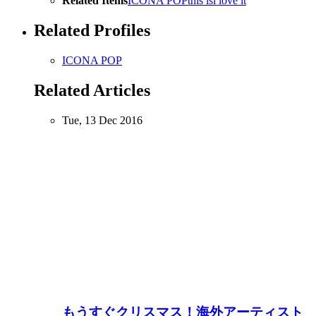
Related Items
ICONA POP
this is
i love it
Related Profiles
ICONA POP
Related Articles
Tue, 13 Dec 2016
もうすぐクリスマス！海外アーティスト