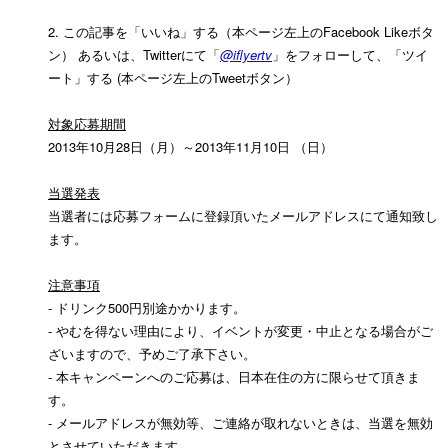
2. この記事を「いいね」する（本ページ左上のFacebook Likeボタ
ン） あるいは、Twitterにて「
@iflyertv
」をフォローして、「ツイ
ート」する (本ページ左上のTweetボタン）
対象応募期間
2013年10月28日（月）～2013年11月10日 （日）
当選発表
当選者には応募フォームに登録頂いたメールアドレスにて通知致し
ます。
注意事項
- ドリンク
500
円別途かかります。
-
やむを得ない理由により、イベントが変更・中止となる場合がご
ざいますので、予めご了承下さい。
- 本キャンペーンへのご応募は、日本在住の方に限らせて頂きま
す。
- メールアドレスが無効等、ご連絡が取れないときは、当選を無効
とさせていただきます。