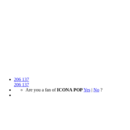
206
137
206
137
Are you a fan of
ICONA POP
Yes
|
No
?