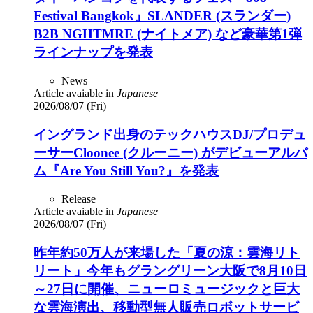
Festival Bangkok』SLANDER (スランダー)
B2B NGHTMRE (ナイトメア) など豪華第1弾
ラインナップを発表
News
Article avaiable in
Japanese
2026/08/07 (Fri)
イングランド出身のテックハウスDJ/プロデュ
ーサーCloonee (クルーニー) がデビューアルバ
ム『Are You Still You?』を発表
Release
Article avaiable in
Japanese
2026/08/07 (Fri)
昨年約50万人が来場した「夏の涼：雲海リト
リート」今年もグラングリーン大阪で8月10日
～27日に開催、ニューロミュージックと巨大
な雲海演出、移動型無人販売ロボットサービ