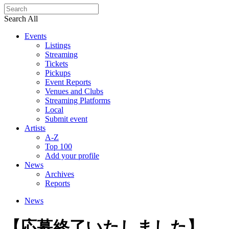
Search All
Events
Listings
Streaming
Tickets
Pickups
Event Reports
Venues and Clubs
Streaming Platforms
Local
Submit event
Artists
A-Z
Top 100
Add your profile
News
Archives
Reports
News
【応募終了いたしました】