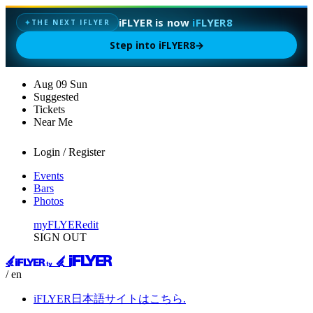
iFLYER is now
iFLYER8
THE NEXT IFLYER
✦
Step into iFLYER8
→
Aug
09
Sun
Suggested
Tickets
Near Me
Login / Register
Events
Bars
Photos
myFLYER
edit
SIGN OUT
/ en
iFLYER日本語サイトはこちら.