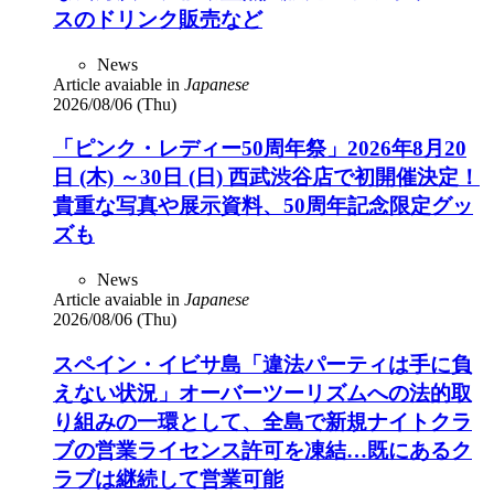
スのドリンク販売など
News
Article avaiable in
Japanese
2026/08/06 (Thu)
「ピンク・レディー50周年祭」2026年8月20
日 (木) ～30日 (日) 西武渋谷店で初開催決定！
貴重な写真や展示資料、50周年記念限定グッ
ズも
News
Article avaiable in
Japanese
2026/08/06 (Thu)
スペイン・イビサ島「違法パーティは手に負
えない状況」オーバーツーリズムへの法的取
り組みの一環として、全島で新規ナイトクラ
ブの営業ライセンス許可を凍結…既にあるク
ラブは継続して営業可能