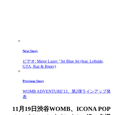
Next Story
ビデオ: Major Lazer: "Jet Blue Jet (feat. Leftside,
GTA, Raz & Biggy)
Previous Story
WOMB ADVENTURE'13、第2弾ラインアップ発
表
11月19日渋谷WOMB、ICONA POP