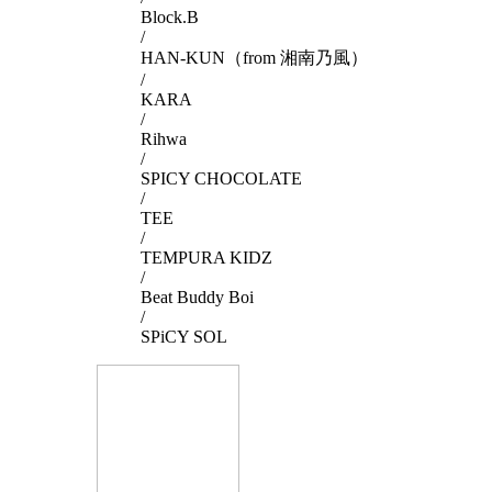
Block.B
/
HAN-KUN（from 湘南乃風）
/
KARA
/
Rihwa
/
SPICY CHOCOLATE
/
TEE
/
TEMPURA KIDZ
/
Beat Buddy Boi
/
SPiCY SOL