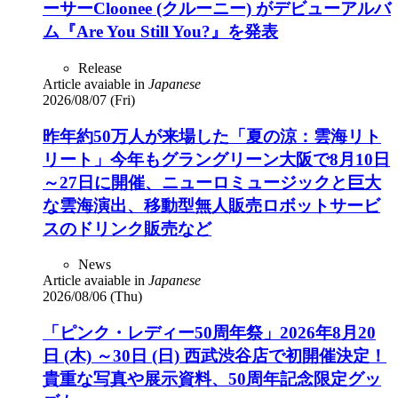
ーサーCloonee (クルーニー) がデビューアルバ
ム『Are You Still You?』を発表
Release
Article avaiable in
Japanese
2026/08/07 (Fri)
昨年約50万人が来場した「夏の涼：雲海リト
リート」今年もグラングリーン大阪で8月10日
～27日に開催、ニューロミュージックと巨大
な雲海演出、移動型無人販売ロボットサービ
スのドリンク販売など
News
Article avaiable in
Japanese
2026/08/06 (Thu)
「ピンク・レディー50周年祭」2026年8月20
日 (木) ～30日 (日) 西武渋谷店で初開催決定！
貴重な写真や展示資料、50周年記念限定グッ