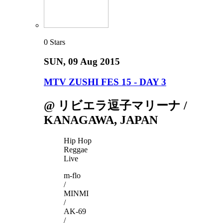
0
Stars
SUN
, 09 Aug 2015
MTV ZUSHI FES 15 - DAY 3
@ リビエラ逗子マリーナ /
KANAGAWA, JAPAN
Hip Hop
Reggae
Live
m-flo
/
MINMI
/
AK-69
/