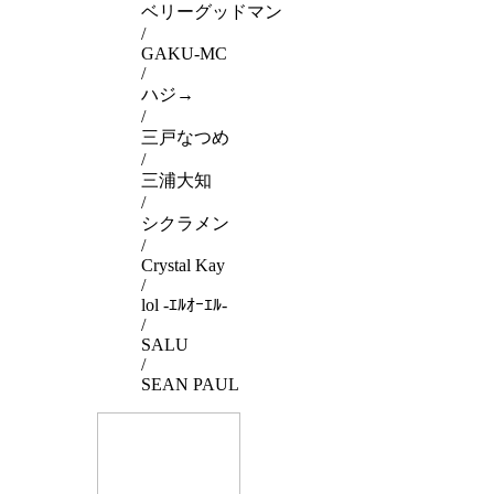
ベリーグッドマン
/
GAKU-MC
/
ハジ→
/
三戸なつめ
/
三浦大知
/
シクラメン
/
Crystal Kay
/
lol -ｴﾙｵｰｴﾙ-
/
SALU
/
SEAN PAUL