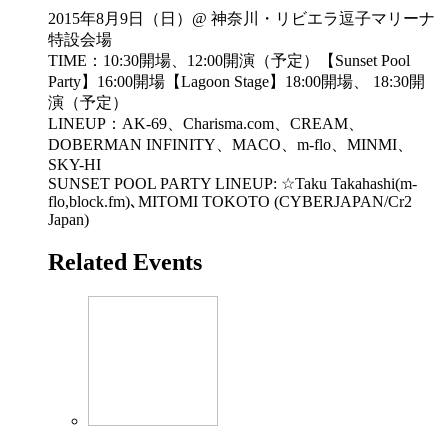
2015年8月9日（日）@ 神奈川・リビエラ逗子マリーナ
特設会場
TIME：10:30開場、12:00開演（予定）【Sunset Pool
Party】16:00開場【Lagoon Stage】18:00開場、 18:30開
演（予定）
LINEUP：AK-69、Charisma.com、CREAM、
DOBERMAN INFINITY、MACO、m-flo、MINMI、
SKY-HI
​SUNSET POOL PARTY LINEUP: ☆Taku Takahashi(m-
flo,block.fm)､MITOMI TOKOTO (CYBERJAPAN/Cr2
Japan)
Related Events