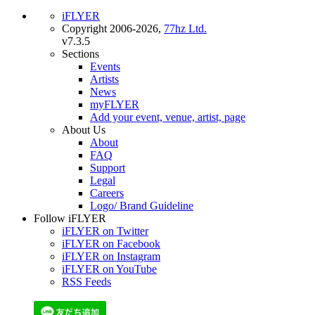
iFLYER
Copyright 2006-2026,
77hz Ltd.
v7.3.5
Sections
Events
Artists
News
myFLYER
Add your event, venue, artist, page
About Us
About
FAQ
Support
Legal
Careers
Logo/ Brand Guideline
Follow iFLYER
iFLYER on Twitter
iFLYER on Facebook
iFLYER on Instagram
iFLYER on YouTube
RSS Feeds