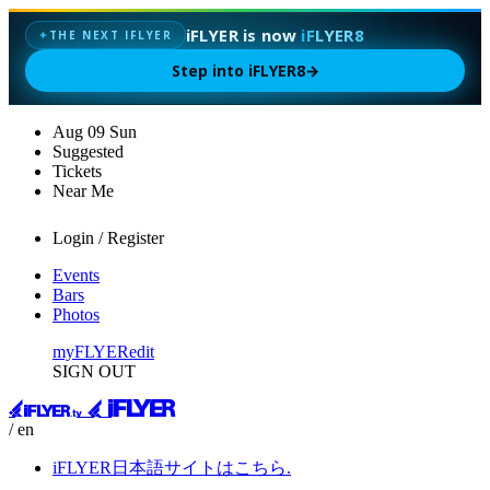
iFLYER is now
iFLYER8
THE NEXT IFLYER
✦
Step into iFLYER8
→
Aug
09
Sun
Suggested
Tickets
Near Me
Login / Register
Events
Bars
Photos
myFLYER
edit
SIGN OUT
/ en
iFLYER日本語サイトはこちら.