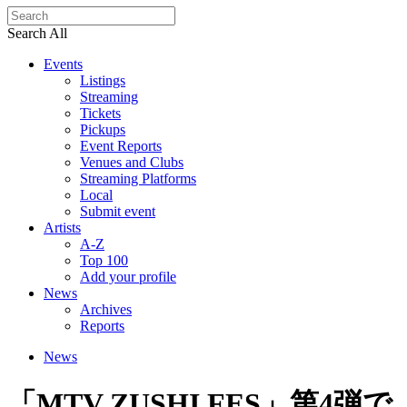
Search All
Events
Listings
Streaming
Tickets
Pickups
Event Reports
Venues and Clubs
Streaming Platforms
Local
Submit event
Artists
A-Z
Top 100
Add your profile
News
Archives
Reports
News
「MTV ZUSHI FES」第4弾で