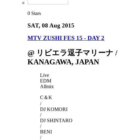
0
Stars
SAT
, 08 Aug 2015
MTV ZUSHI FES 15 - DAY 2
@ リビエラ逗子マリーナ /
KANAGAWA, JAPAN
Live
EDM
Allmix
C＆K
/
DJ KOMORI
/
DJ SHINTARO
/
BENI
/