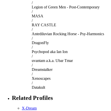
/
Legion of Green Men - Post-Contemporary
/
MASA
/
RAY CASTLE
/
Antediluvian Rocking Horse - Psy-Harmonics
/
DragonFly
/
Psychopod aka Ian Ion
/
uvantam a.k.a. Ubar Tmar
/
Dreamstalker
/
Xenoscapes
/
Datakult
Related Profiles
X-Dream