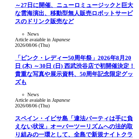
～27日に開催、ニューロミュージックと巨大
な雲海演出、移動型無人販売ロボットサービ
スのドリンク販売など
News
Article avaiable in
Japanese
2026/08/06 (Thu)
「ピンク・レディー50周年祭」2026年8月20
日 (木) ～30日 (日) 西武渋谷店で初開催決定！
貴重な写真や展示資料、50周年記念限定グッ
ズも
News
Article avaiable in
Japanese
2026/08/06 (Thu)
スペイン・イビサ島「違法パーティは手に負
えない状況」オーバーツーリズムへの法的取
り組みの一環として、全島で新規ナイトクラ