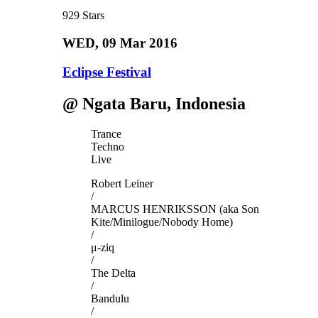
929
Stars
WED
, 09 Mar 2016
Eclipse Festival
@ Ngata Baru, Indonesia
Trance
Techno
Live
Robert Leiner
/
MARCUS HENRIKSSON (aka Son
Kite/Minilogue/Nobody Home)
/
μ-ziq
/
The Delta
/
Bandulu
/