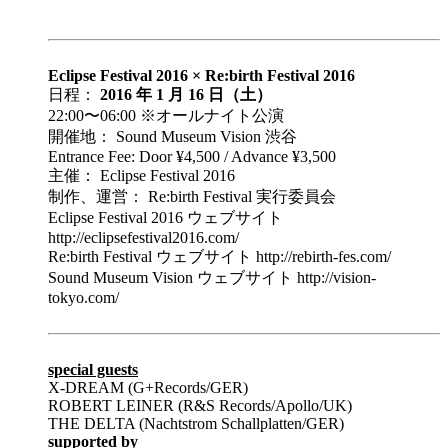
Eclipse Festival 2016 × Re:birth Festival 2016
日程：
2016 年 1 月 16 日（土）
22:00〜06:00 ※オールナイト公演
開催地： Sound Museum Vision 渋谷
Entrance Fee: Door ¥4,500 / Advance ¥3,500
主催： Eclipse Festival 2016
制作、運営： Re:birth Festival 実行委員会
Eclipse Festival 2016 ウェブサイト
http://eclipsefestival2016.com/
Re:birth Festival ウェブサイト http://rebirth-fes.com/
Sound Museum Vision ウェブサイト http://vision-
tokyo.com/
special guests
X-DREAM (G+Records/GER)
ROBERT LEINER (R&S Records/Apollo/UK)
THE DELTA (Nachtstrom Schallplatten/GER)
supported by