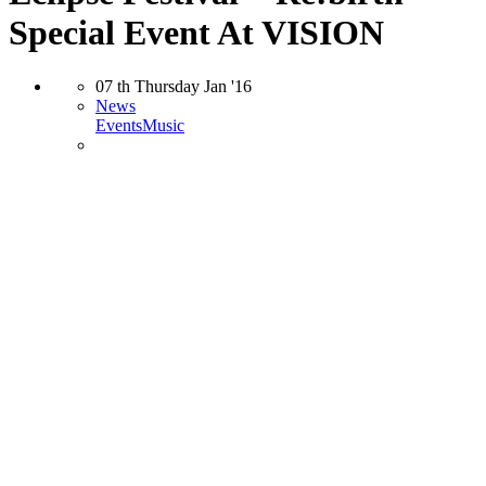
Special Event At VISION
07
th
Thursday
Jan
'16
News
Events
Music