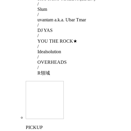
/
Slum
/
uvantam a.k.a. Ubar Tmar
/
DJ YAS
/
YOU THE ROCK★
/
Idealsolution
/
OVERHEADS
/
R領域
PICKUP