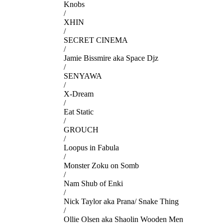
Knobs
/
XHIN
/
SECRET CINEMA
/
Jamie Bissmire aka Space Djz
/
SENYAWA
/
X-Dream
/
Eat Static
/
GROUCH
/
Loopus in Fabula
/
Monster Zoku on Somb
/
Nam Shub of Enki
/
Nick Taylor aka Prana/ Snake Thing
/
Ollie Olsen aka Shaolin Wooden Men