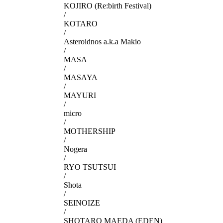
KOJIRO (Re:birth Festival)
/
KOTARO
/
Asteroidnos a.k.a Makio
/
MASA
/
MASAYA
/
MAYURI
/
micro
/
MOTHERSHIP
/
Nogera
/
RYO TSUTSUI
/
Shota
/
SEINOIZE
/
SHOTARO MAEDA (EDEN)