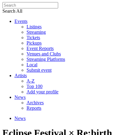
Search All
Events
Listings
Streaming
Tickets
Pickups
Event Reports
Venues and Clubs
Streaming Platforms
Local
Submit event
Artists
A-Z
Top 100
Add your profile
News
Archives
Reports
News
Eclipse Festival × Re:birth