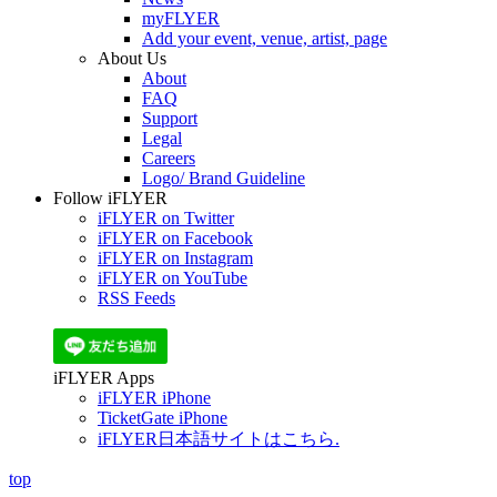
myFLYER
Add your event, venue, artist, page
About Us
About
FAQ
Support
Legal
Careers
Logo/ Brand Guideline
Follow iFLYER
iFLYER on Twitter
iFLYER on Facebook
iFLYER on Instagram
iFLYER on YouTube
RSS Feeds
iFLYER Apps
iFLYER iPhone
TicketGate iPhone
iFLYER日本語サイトはこちら.
top