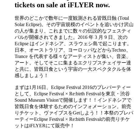
tickets on sale at iFLYER now.
世界のどこかで数年に一度観測される皆既日蝕 (Total
Solar Eclipse)。その宇宙規模のイベントを追いかけ沢山
の人が集まり、これまでに数々の伝説的なフェスティ
バルが開催されてきました。2016 年 3 月 9 日、次の
Eclipse はインドネシア、スラウェシ島で起こります。
日本、オーストラリア、ヨーロッパなどからTechno、
Trance を代表する様々なアーティストが集い、音楽、
アート、そしてそこに集まるエクリプスチェイサー達
と共に、皆既日食という宇宙の一大スペクタクルを体
感しましょう！
まずは1月16日、Eclipse Festival 2016のプレパーティー
として、Eclipse Festival × Re:birth Festivalを東京・渋谷
Sound Museum Visionで開催します！！インドネシアで
皆既日食を体験するためのインフォメーション、前売
りチケット、ヴァイブスをGetしよう！！本祭のプレパ
ーティーEclipse Festival × Re:birth Festivalの前売りチケ
ットはiFLYERにて販売中！