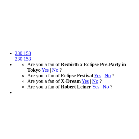
230
153
230
153
Are you a fan of
Re:birth x Eclipse Pre-Party in
Tokyo
Yes
|
No
?
Are you a fan of
Eclipse Festival
Yes
|
No
?
Are you a fan of
X-Dream
Yes
|
No
?
Are you a fan of
Robert Leiner
Yes
|
No
?