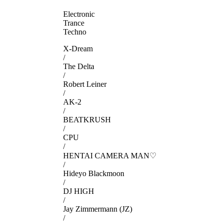
Electronic
Trance
Techno
X-Dream
/
The Delta
/
Robert Leiner
/
AK-2
/
BEATKRUSH
/
CPU
/
HENTAI CAMERA MAN♡
/
Hideyo Blackmoon
/
DJ HIGH
/
Jay Zimmermann (JZ)
/