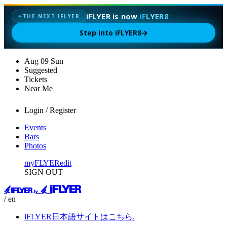
iFLYER is now
iFLYER8
THE NEXT IFLYER
✦
Step into iFLYER8
→
Aug
09
Sun
Suggested
Tickets
Near Me
Login / Register
Events
Bars
Photos
myFLYER
edit
SIGN OUT
/ en
iFLYER日本語サイトはこちら.