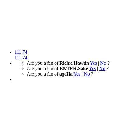
111
74
111
74
Are you a fan of
Richie Hawtin
Yes
|
No
?
Are you a fan of
ENTER.Sake
Yes
|
No
?
Are you a fan of
ageHa
Yes
|
No
?