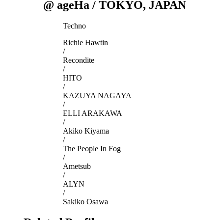
@ ageHa / TOKYO, JAPAN
Techno
Richie Hawtin
/
Recondite
/
HITO
/
KAZUYA NAGAYA
/
ELLI ARAKAWA
/
Akiko Kiyama
/
The People In Fog
/
Ametsub
/
ALYN
/
Sakiko Osawa