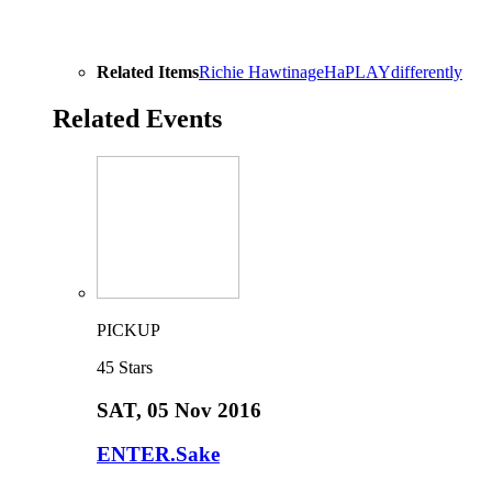
Related Items
Richie Hawtin
ageHa
PLAYdifferently
Related Events
PICKUP
45
Stars
SAT
, 05 Nov 2016
ENTER.Sake