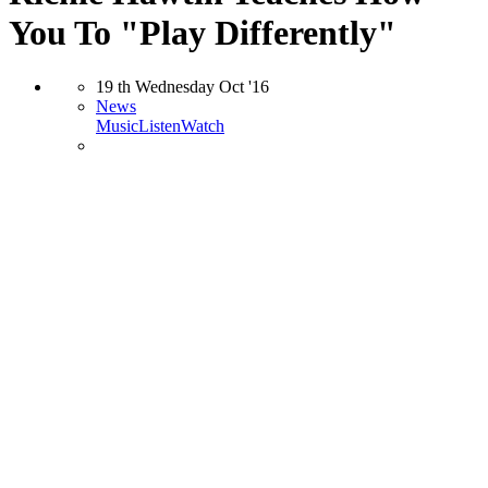
You To "Play Differently"
19
th
Wednesday
Oct
'16
News
Music
Listen
Watch