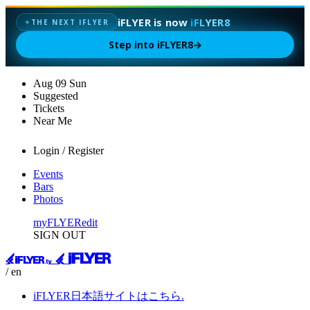
iFLYER is now
iFLYER8
✦
THE NEXT IFLYER
Step into iFLYER8
→
Aug
09
Sun
Suggested
Tickets
Near Me
Login / Register
Events
Bars
Photos
myFLYER
edit
SIGN OUT
/ en
iFLYER日本語サイトはこちら.