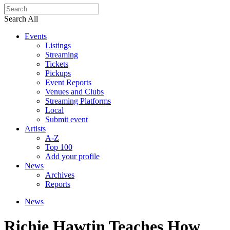
Search All
Events
Listings
Streaming
Tickets
Pickups
Event Reports
Venues and Clubs
Streaming Platforms
Local
Submit event
Artists
A-Z
Top 100
Add your profile
News
Archives
Reports
News
Richie Hawtin Teaches How