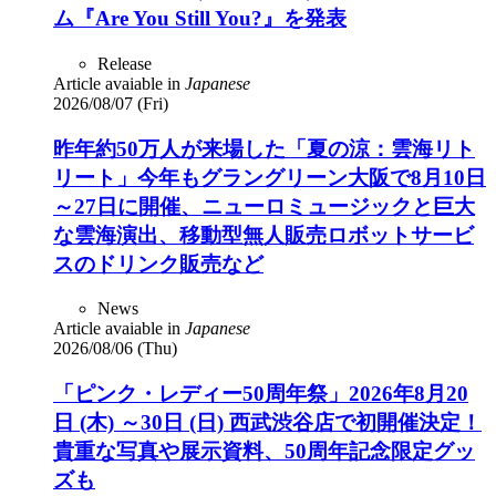
ム『Are You Still You?』を発表
Release
Article avaiable in
Japanese
2026/08/07 (Fri)
昨年約50万人が来場した「夏の涼：雲海リト
リート」今年もグラングリーン大阪で8月10日
～27日に開催、ニューロミュージックと巨大
な雲海演出、移動型無人販売ロボットサービ
スのドリンク販売など
News
Article avaiable in
Japanese
2026/08/06 (Thu)
「ピンク・レディー50周年祭」2026年8月20
日 (木) ～30日 (日) 西武渋谷店で初開催決定！
貴重な写真や展示資料、50周年記念限定グッ
ズも