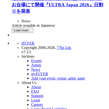
お台場にて開催『ULTRA Japan 2026』日割
りを発表
News
Article avaiable in
Japanese
Load more...
iFLYER
Copyright 2006-2026,
77hz Ltd.
v7.3.5
Sections
Events
Artists
News
myFLYER
Add your event, venue, artist, page
About Us
About
FAQ
Support
Legal
Careers
Logo/ Brand Guideline