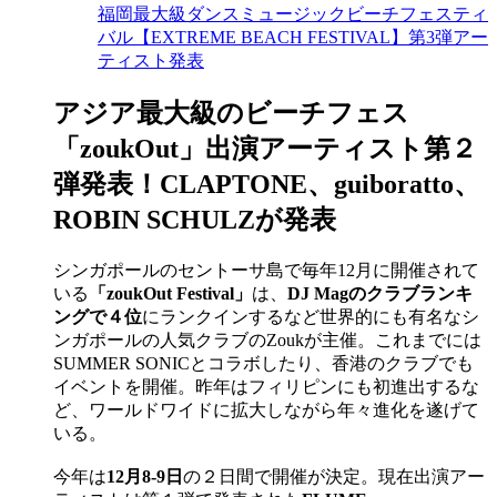
福岡最大級ダンスミュージックビーチフェスティ
バル【EXTREME BEACH FESTIVAL】第3弾アー
ティスト発表
アジア最大級のビーチフェス
「zoukOut」出演アーティスト第２
弾発表！CLAPTONE、guiboratto、
ROBIN SCHULZが発表
シンガポールのセントーサ島で毎年12月に開催されて
いる
「zoukOut Festival」
は、
DJ Magのクラブランキ
ングで４位
にランクインするなど世界的にも有名なシ
ンガポールの人気クラブのZoukが主催。これまでには
SUMMER SONICとコラボしたり、香港のクラブでも
イベントを開催。昨年はフィリピンにも初進出するな
ど、ワールドワイドに拡大しながら年々進化を遂げて
いる。
今年は
12月8-9日
の２日間で開催が決定。現在出演アー