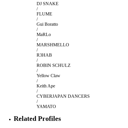
DJ SNAKE
/
FLUME
/
Gui Boratto
/
MaRLo
/
MARSHMELLO
/
R3HAB
/
ROBIN SCHULZ
/
Yellow Claw
/
Keith Ape
/
CYBERJAPAN DANCERS
/
YAMATO
Related Profiles