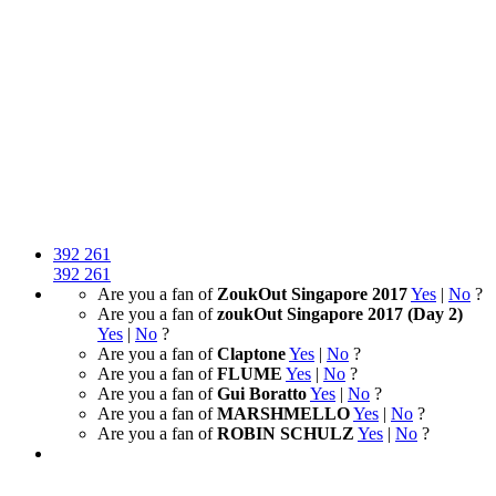
392
261
392
261
Are you a fan of
ZoukOut Singapore 2017
Yes
|
No
?
Are you a fan of
zoukOut Singapore 2017 (Day 2)
Yes
|
No
?
Are you a fan of
Claptone
Yes
|
No
?
Are you a fan of
FLUME
Yes
|
No
?
Are you a fan of
Gui Boratto
Yes
|
No
?
Are you a fan of
MARSHMELLO
Yes
|
No
?
Are you a fan of
ROBIN SCHULZ
Yes
|
No
?