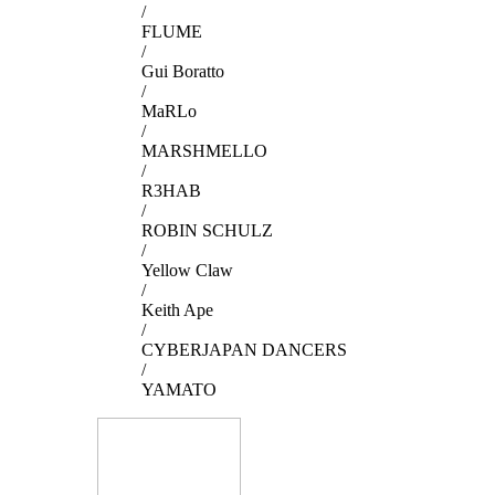
/
FLUME
/
Gui Boratto
/
MaRLo
/
MARSHMELLO
/
R3HAB
/
ROBIN SCHULZ
/
Yellow Claw
/
Keith Ape
/
CYBERJAPAN DANCERS
/
YAMATO