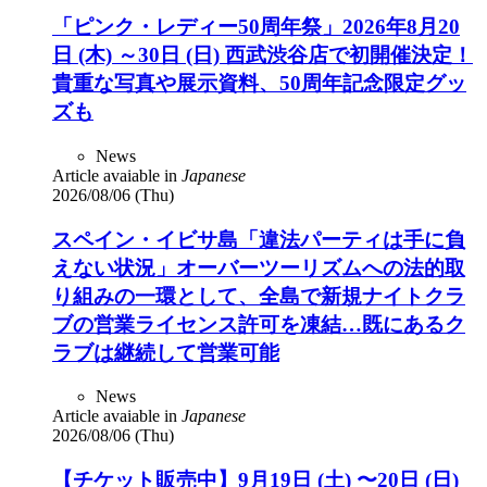
「ピンク・レディー50周年祭」2026年8月20
日 (木) ～30日 (日) 西武渋谷店で初開催決定！
貴重な写真や展示資料、50周年記念限定グッ
ズも
News
Article avaiable in
Japanese
2026/08/06 (Thu)
スペイン・イビサ島「違法パーティは手に負
えない状況」オーバーツーリズムへの法的取
り組みの一環として、全島で新規ナイトクラ
ブの営業ライセンス許可を凍結…既にあるク
ラブは継続して営業可能
News
Article avaiable in
Japanese
2026/08/06 (Thu)
【チケット販売中】9月19日 (土) 〜20日 (日)