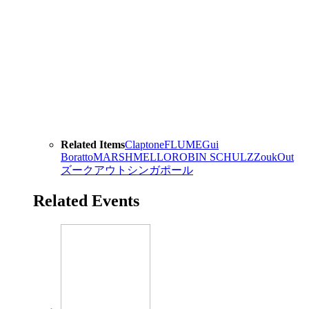
Related Items
Claptone
FLUME
Gui
Boratto
MARSHMELLO
ROBIN SCHULZ
ZoukOut
ズークアウト
シンガポール
Related Events