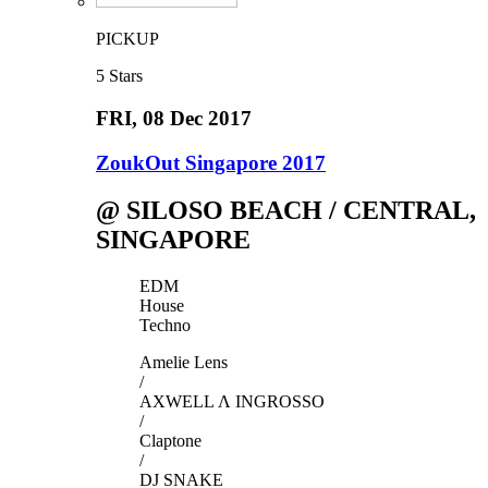
PICKUP
5
Stars
FRI
, 08 Dec 2017
ZoukOut Singapore 2017
@ SILOSO BEACH / CENTRAL,
SINGAPORE
EDM
House
Techno
Amelie Lens
/
AXWELL Λ INGROSSO
/
Claptone
/
DJ SNAKE