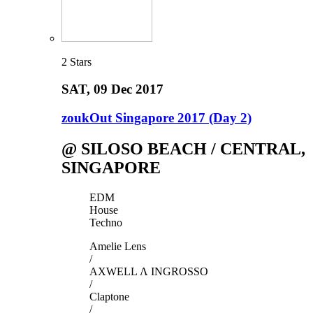
2
Stars
SAT
, 09 Dec 2017
zoukOut Singapore 2017 (Day 2)
@ SILOSO BEACH / CENTRAL,
SINGAPORE
EDM
House
Techno
Amelie Lens
/
AXWELL Λ INGROSSO
/
Claptone
/