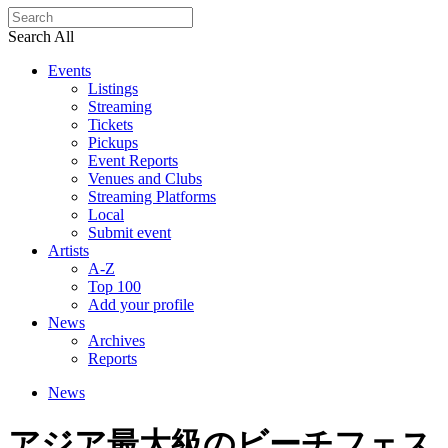
Search All
Events
Listings
Streaming
Tickets
Pickups
Event Reports
Venues and Clubs
Streaming Platforms
Local
Submit event
Artists
A-Z
Top 100
Add your profile
News
Archives
Reports
News
アジア最大級のビーチフェス