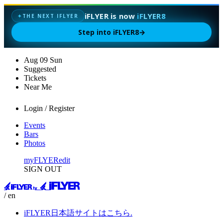
iFLYER is now
iFLYER8
THE NEXT IFLYER
✦
Step into iFLYER8
→
Aug
09
Sun
Suggested
Tickets
Near Me
Login / Register
Events
Bars
Photos
myFLYER
edit
SIGN OUT
/ en
iFLYER日本語サイトはこちら.