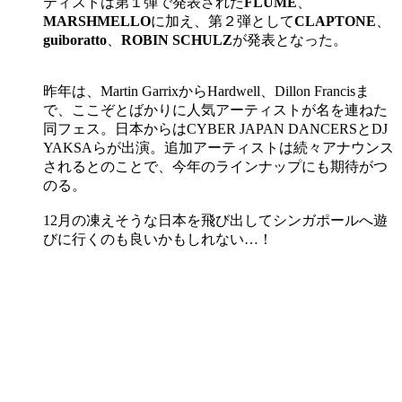
ティストは第１弾で発表された
FLUME
、
MARSHMELLO
に加え、第２弾として
CLAPTONE
、
guiboratto
、
ROBIN SCHULZ
が発表となった。
昨年は、Martin GarrixからHardwell、Dillon Francisま
で、ここぞとばかりに人気アーティストが名を連ねた
同フェス。日本からはCYBER JAPAN DANCERSとDJ
YAKSAらが出演。追加アーティストは続々アナウンス
されるとのことで、今年のラインナップにも期待がつ
のる。
12月の凍えそうな日本を飛び出してシンガポールへ遊
びに行くのも良いかもしれない…！