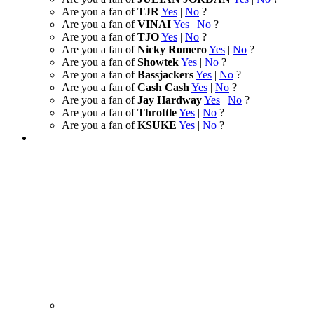
Are you a fan of
TJR
Yes
|
No
?
Are you a fan of
VINAI
Yes
|
No
?
Are you a fan of
TJO
Yes
|
No
?
Are you a fan of
Nicky Romero
Yes
|
No
?
Are you a fan of
Showtek
Yes
|
No
?
Are you a fan of
Bassjackers
Yes
|
No
?
Are you a fan of
Cash Cash
Yes
|
No
?
Are you a fan of
Jay Hardway
Yes
|
No
?
Are you a fan of
Throttle
Yes
|
No
?
Are you a fan of
KSUKE
Yes
|
No
?