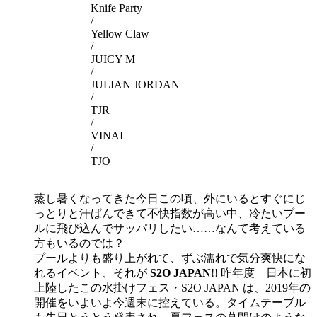
Knife Party
/
Yellow Claw
/
JUICY M
/
JULIAN JORDAN
/
TJR
/
VINAI
/
TJO
蒸し暑くなってきた今日この頃、外にいるとすぐにじ
っとりと汗ばんできて不快指数が高い中、冷たいプー
ルに飛び込んでサッパリしたい……なんて考えている
方もいるのでは？
プールよりも盛り上がれて、ずぶ濡れで気分爽快にな
れるイベント、それが
S2O JAPAN
!! 昨年度 日本に初
上陸したこの水掛けフェス・S2O JAPAN は、2019年の
開催をいよいよ今週末に控えている。タイムテーブル