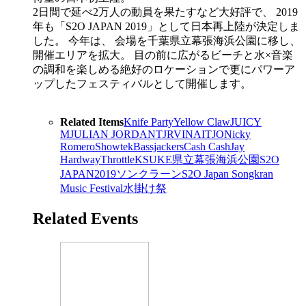
2日間で延べ2万人の動員を果たすなど大好評で、 2019
年も「S2O JAPAN 2019」として日本再上陸が決定しま
した。 今年は、 会場を千葉県立幕張海浜公園に移し、
開催エリアを拡大。 目の前に広がるビーチと水×音楽
の調和を楽しめる絶好のロケーションで更にパワーア
ップしたフェスティバルとして開催します。
Related Items
Knife Party
Yellow Claw
JUICY
M
JULIAN JORDAN
TJR
VINAI
TJO
Nicky
Romero
Showtek
Bassjackers
Cash Cash
Jay
Hardway
Throttle
KSUKE
県立幕張海浜公園
S2O
JAPAN
2019
ソンクラーン
S2O Japan Songkran
Music Festival
水掛け祭
Related Events