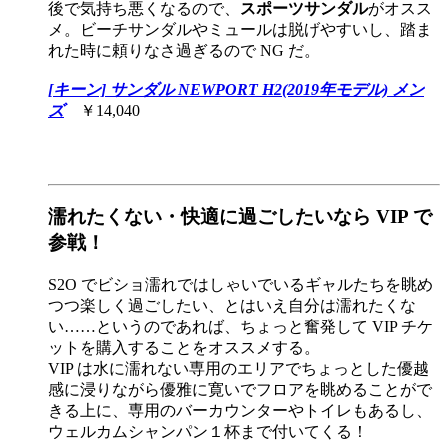
後で気持ち悪くなるので、
スポーツサンダル
がオスス
メ。ビーチサンダルやミュールは脱げやすいし、踏ま
れた時に頼りなさ過ぎるので NG だ。
[キーン] サンダル NEWPORT H2(2019年モデル) メン
ズ
￥14,040
濡れたくない・快適に過ごしたいなら VIP で
参戦！
S2O でビショ濡れではしゃいでいるギャルたちを眺め
つつ楽しく過ごしたい、とはいえ自分は濡れたくな
い……というのであれば、ちょっと奮発して VIP チケ
ットを購入することをオススメする。
VIP は水に濡れない専用のエリアでちょっとした優越
感に浸りながら優雅に寛いでフロアを眺めることがで
きる上に、専用のバーカウンターやトイレもあるし、
ウェルカムシャンパン１杯まで付いてくる！