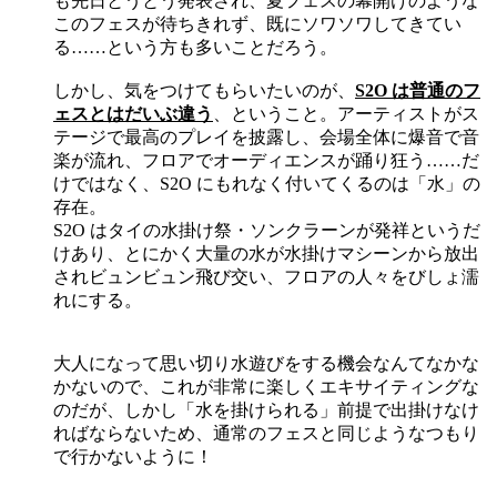
も先日とうとう発表され、夏フェスの幕開けのような
このフェスが待ちきれず、既にソワソワしてきてい
る……という方も多いことだろう。
しかし、気をつけてもらいたいのが、
S2O は普通のフ
ェスとはだいぶ違う
、ということ。アーティストがス
テージで最高のプレイを披露し、会場全体に爆音で音
楽が流れ、フロアでオーディエンスが踊り狂う……だ
けではなく、S2O にもれなく付いてくるのは「水」の
存在。
S2O はタイの水掛け祭・ソンクラーンが発祥というだ
けあり、とにかく大量の水が水掛けマシーンから放出
されビュンビュン飛び交い、フロアの人々をびしょ濡
れにする。
大人になって思い切り水遊びをする機会なんてなかな
かないので、これが非常に楽しくエキサイティングな
のだが、しかし「水を掛けられる」前提で出掛けなけ
ればならないため、通常のフェスと同じようなつもり
で行かないように！