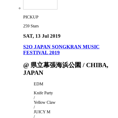
PICKUP
259
Stars
SAT
, 13 Jul 2019
S2O JAPAN SONGKRAN MUSIC
FESTIVAL 2019
@ 県立幕張海浜公園 / CHIBA,
JAPAN
EDM
Knife Party
/
Yellow Claw
/
JUICY M
/