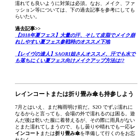
濡れても良いように対策は必須。なお、メイク、ファ
ッション等については、下の過去記事を参考にしても
らいたい。
過去記事>>
【2018年夏フェス】大量の汗、そして皮脂でメイク崩
れしやすい夏フェス参戦時のオススメ下地
【レイヴの達人】SAORI姐さんオススメ、汗でも水で
も落ちにくい夏フェス向けメイクアップ方法は!?
レインコートまたは折り畳み傘も持参しよう
7月とはいえ、まだ梅雨明け前だ。S2O でずぶ濡れに
なるからと言っても、会場の外で濡れるのは困る。遊
んだ後は乾いた服に着替えるが、その際に雨具がない
とまた濡れてしまうので、もし曇りや晴れでも一応
レ
インコート
または
折り畳み傘
を準備して行くのをお忘
れなく。