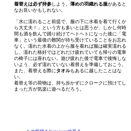
着替えは必ず持参
しよう。
薄めの羽織れる服
があると
なお良いかもしれない。
「水に濡れること前提で、服の下に水着を着て行くか
ら大丈夫！」という方も多いとは思うが、しかし何時
間も酒を飲んで踊り続けてヘトヘトになった後に「電
車」という最後の難関が待ち受けていることをお忘れ
なく。濡れた水着の上から服を着れば服は確実濡れる
し、濡れた格好ではどれだけ疲れていても帰りの電車
の椅子には座れない。遊び疲れた後で電車で後悔しな
いよう、必ず濡れていない着替えを準備しておこう。
また、着替える際に
タオル
もあるに越したことはな
い。
着替え等の荷物は、持ち歩かずにクロークに預けてし
まった方が気楽に遊べるだろう。