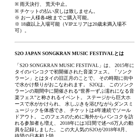
※ 雨天決行、 荒天中止。
※ チケットの払い戻しは致しません。
※ お一人様各4枚までご購入可能。
※ 18歳以上入場可能（VIPエリアは20歳未満入場不
可）。
S2O JAPAN SONGKRAN MUSIC FESTIVALとは
「S2O SONGKRAN MUSIC FESTIVAL」は、 2015年に
タイのバンコクで初開催された音楽フェス。「ソンク
ラーン」とはタイの旧正月のことで、 その時期に街中
で水かけ祭りがおこなわれます。 S2Oは、 このソンク
ラーンの期間中に開催される“世界一ずぶ濡れになる音
楽フェス”と称されるイベント。 ステージから巨大ホ
ースで水がかけられ、 水しぶきを浴びながらダンスミ
ュージックを体感でき、 チケットは4年連続でソール
ドアウト。 このフェスのために海外からバンコクを訪
れる参加者も増え、 2018年には3日間で述べ6万人の動
員を記録しました。 この大人気のS2Oが2018年8月、
待望の日本初上陸。