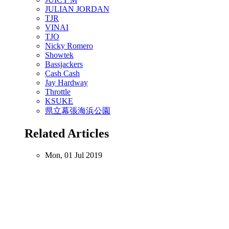
JULIAN JORDAN
TJR
VINAI
TJO
Nicky Romero
Showtek
Bassjackers
Cash Cash
Jay Hardway
Throttle
KSUKE
県立幕張海浜公園
Related Articles
Mon, 01 Jul 2019