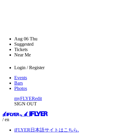
Aug
06
Thu
Suggested
Tickets
Near Me
Login / Register
Events
Bars
Photos
myFLYER
edit
SIGN OUT
/ en
iFLYER日本語サイトはこちら.