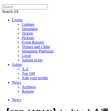
Search All
Events
Listings
Streaming
Tickets
Pickups
Event Reports
Venues and Clubs
Streaming Platforms
Local
Submit event
Artists
A-Z
Top 100
Add your profile
News
Archives
Reports
News