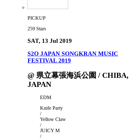
PICKUP
259
Stars
SAT
, 13 Jul 2019
S2O JAPAN SONGKRAN MUSIC
FESTIVAL 2019
@ 県立幕張海浜公園 / CHIBA,
JAPAN
EDM
Knife Party
/
Yellow Claw
/
JUICY M
/