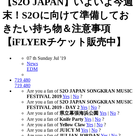
【S2O JAPAN】いよいよ今週
末！S2Oに向けて準備してお
きたい持ち物＆注意事項
【iFLYERチケット販売中】
07
th
Sunday
Jul
'19
News
EDM
719
480
719
480
Are you a fan of
S2O JAPAN SONGKRAN MUSIC
FESTIVAL 2019
Yes
|
No
?
Are you a fan of
S2O JAPAN SONGKRAN MUSIC
FESTIVAL 2019 - DAY 2
Yes
|
No
?
Are you a fan of
県立幕張海浜公園
Yes
|
No
?
Are you a fan of
Knife Party
Yes
|
No
?
Are you a fan of
Yellow Claw
Yes
|
No
?
Are you a fan of
JUICY M
Yes
|
No
?
Are you a fan of
JULIAN JORDAN
Yes
|
No
?