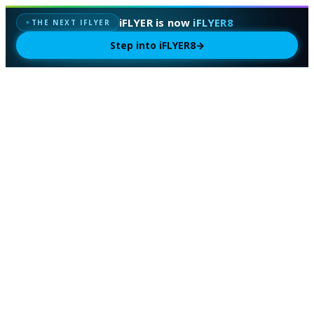
iFLYER is now
iFLYER8
✦
THE NEXT IFLYER
Step into iFLYER8
→