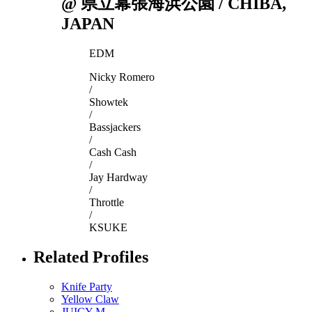
@ 県立幕張海浜公園 / CHIBA,
JAPAN
EDM
Nicky Romero
/
Showtek
/
Bassjackers
/
Cash Cash
/
Jay Hardway
/
Throttle
/
KSUKE
Related Profiles
Knife Party
Yellow Claw
JUICY M