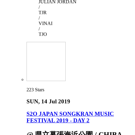
JULIAN JORDAN
/
TJR
/
VINAI
/
TJO
223
Stars
SUN
, 14 Jul 2019
S2O JAPAN SONGKRAN MUSIC
FESTIVAL 2019 - DAY 2
@ 県立幕張海浜公園 / CHIBA,