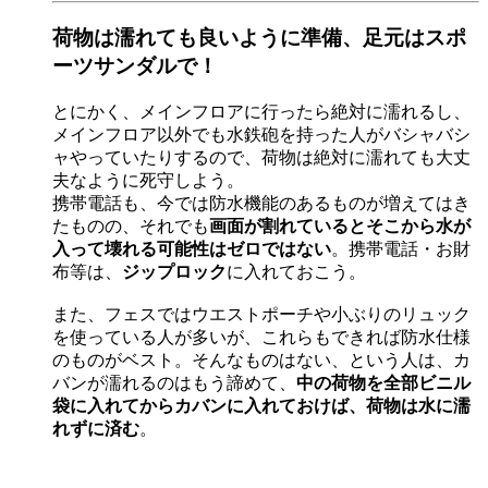
荷物は濡れても良いように準備、足元はスポ
ーツサンダルで！
とにかく、メインフロアに行ったら絶対に濡れるし、
メインフロア以外でも水鉄砲を持った人がバシャバシ
ャやっていたりするので、荷物は絶対に濡れても大丈
夫なように死守しよう。
携帯電話も、今では防水機能のあるものが増えてはき
たものの、それでも
画面が割れているとそこから水が
入って壊れる可能性はゼロではない
。携帯電話・お財
布等は、
ジップロック
に入れておこう。
また、フェスではウエストポーチや小ぶりのリュック
を使っている人が多いが、これらもできれば防水仕様
のものがベスト。そんなものはない、という人は、カ
バンが濡れるのはもう諦めて、
中の荷物を全部ビニル
袋に入れてからカバンに入れておけば、荷物は水に濡
れずに済む
。