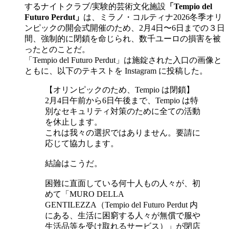
するナイトクラブ/実験的芸術文化施設
「Tempio del
Futuro Perdut」
は、ミラノ・コルティナ2026冬季オリ
ンピックの開会式開催のため、2月4日〜6日までの３日
間、強制的に閉鎖を命じられ、数千ユーロの損害を被
ったとのことだ。
「Tempio del Futuro Perdut」は施錠された入口の画像と
ともに、以下のテキストを Instagram に投稿した。
【オリンピックのため、Tempio は閉鎖】
2月4日午前から6日午後まで、Tempio は特
別なセキュリティ対策のために全ての活動
を休止します。
これは我々の選択ではありません。要請に
応じて協力します。
結論はこうだ。
困難に直面している何十人もの人々が、初
めて「MURO DELLA
GENTILEZZA（Tempio del Futuro Perdut 内
にある、生活に困窮する人々が無償で服や
生活品等を受け取れるサービス）」が閉店