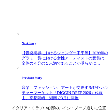
Next Story
【音楽業界におけるジェンダー不平等】2026年の
グラミー賞における女性アーティストの受賞は、
全体の４分の１未満であることが明らかに…
Previous Story
音楽、ファッション、アートが交差する野外カル
チャーマーケット「DIGGIN DEEP 2026」代官
山、京都岡崎、湘南で3月に開催
イタリア・ミラノ中心部のルイジ・ノーノ通りに位置