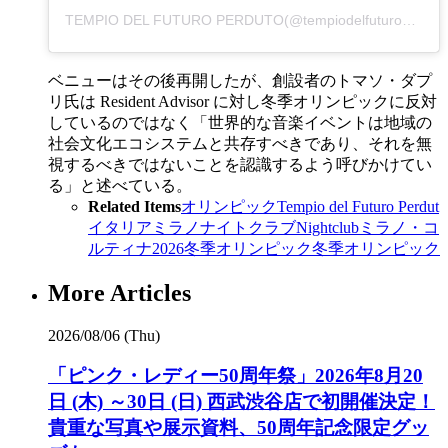
TEMPIO DEL FUTURO PERDUTO(@tempiodelfuturoperduto)がシェアした投稿
ベニューはその後再開したが、創設者のトマソ・ダプ
リ氏は Resident Advisor に対し冬季オリンピックに反対
しているのではなく「世界的な音楽イベントは地域の
社会文化エコシステムと共存すべきであり、それを無
視するべきではないことを認識するよう呼びかけてい
る」と述べている。
Related Items
オリンピック
Tempio del Futuro Perdut
イタリア
ミラノ
ナイトクラブ
Nightclub
ミラノ・コ
ルティナ2026冬季オリンピック
冬季オリンピック
More Articles
2026/08/06 (Thu)
「ピンク・レディー50周年祭」2026年8月20
日 (木) ～30日 (日) 西武渋谷店で初開催決定！
貴重な写真や展示資料、50周年記念限定グッ