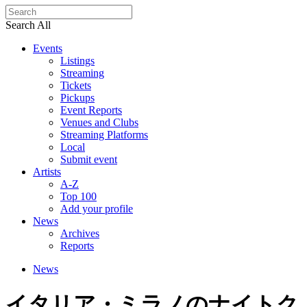
Search All
Events
Listings
Streaming
Tickets
Pickups
Event Reports
Venues and Clubs
Streaming Platforms
Local
Submit event
Artists
A-Z
Top 100
Add your profile
News
Archives
Reports
News
イタリア・ミラノのナイトク