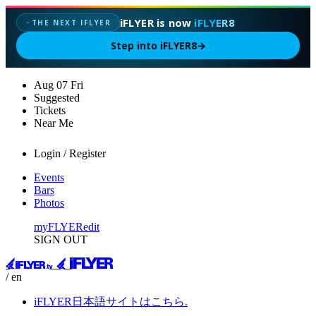
iFLYER is now
iFLYER8
THE NEXT IFLYER
✦
Step into iFLYER8
→
Aug
07
Fri
Suggested
Tickets
Near Me
Login / Register
Events
Bars
Photos
myFLYER
edit
SIGN OUT
/ en
iFLYER日本語サイトはこちら.