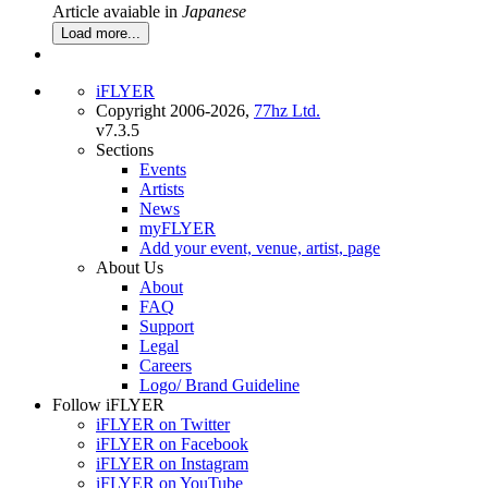
Article avaiable in
Japanese
Load more...
iFLYER
Copyright 2006-2026,
77hz Ltd.
v7.3.5
Sections
Events
Artists
News
myFLYER
Add your event, venue, artist, page
About Us
About
FAQ
Support
Legal
Careers
Logo/ Brand Guideline
Follow iFLYER
iFLYER on Twitter
iFLYER on Facebook
iFLYER on Instagram
iFLYER on YouTube