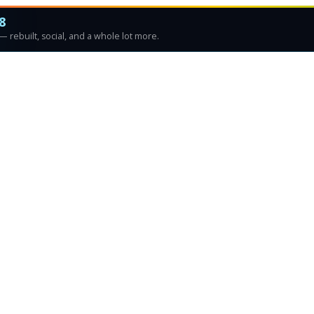
8
 rebuilt, social, and a whole lot more.