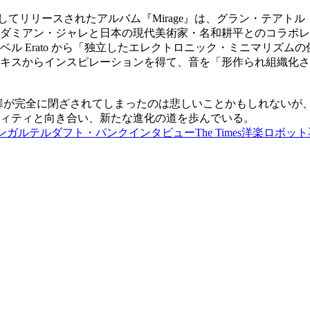
ソロ・アルバムとしてリリースされたアルバム『Mirage』は、グラン
ダミアン・ジャレと日本の現代美術家・名和耕平とのコラボレ
rato から「独立したエレクトロニック・ミニマリズムの傑作」とし
キスからインスピレーションを得て、音を「形作られ組織化さ
扉が完全に閉ざされてしまったのは悲しいことかもしれないが、しかし 
ィティと向き合い、新たな進化の道を歩んでいる。
ンガルテル
ダフト・パンク
インタビュー
The Times
洋楽
ロボット