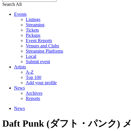
Search All
Events
Listings
Streaming
Tickets
Pickups
Event Reports
Venues and Clubs
Streaming Platforms
Local
Submit event
Artists
A-Z
Top 100
Add your profile
News
Archives
Reports
News
Daft Punk (ダフト・パンク) 