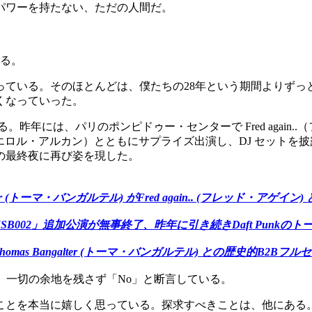
パワーを持たない、ただの人間だ。
る。
っている。そのほとんどは、僕たちの28年という期間よりずっ
くなっていった。
している。昨年には、パリのポンピドゥー・センターで Fred again.
an（エロル・アルカン）とともにサプライズ出演し、DJ セットを披露し
演の最終夜に再び姿を現した。
galter (トーマ・バンガルテル) がFred again.. (フレッド・
ン公演「USB002」追加公演が無事終了、昨年に引き続きDaft Pu
Thomas Bangalter (トーマ・バンガルテル) との歴史的B2Bフル
いては、一切の余地を残さず「No」と断言している。
ことを本当に嬉しく思っている。探求すべきことは、他にある