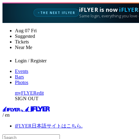
iFLYER is now
iFLYER
✦
THE NEXT IFLYER
Same login, everything you love —
Aug
07
Fri
Suggested
Tickets
Near Me
Login / Register
Events
Bars
Photos
myFLYER
edit
SIGN OUT
/ en
iFLYER日本語サイトはこちら.