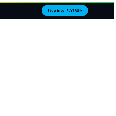
Step into iFLYER8
→