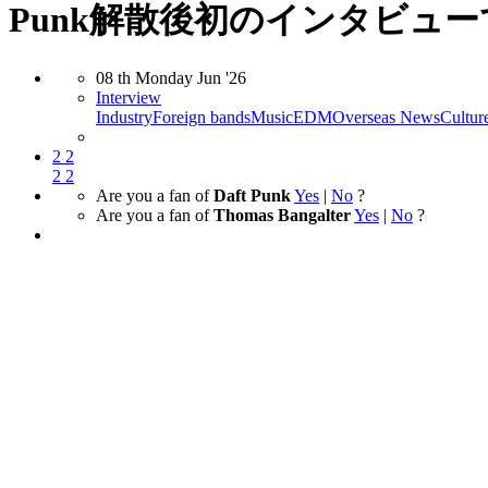
Punk解散後初のインタビュ
08
th
Monday
Jun
'26
Interview
Industry
Foreign bands
Music
EDM
Overseas News
Cultur
2
2
2
2
Are you a fan of
Daft Punk
Yes
|
No
?
Are you a fan of
Thomas Bangalter
Yes
|
No
?