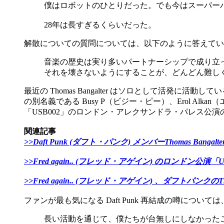
僕はロボットのひとりだった。でも今はスーパー
28年は長すぎるくらいだった。
解散についての質問については、以下のように答えてい
音楽の歴史は実り多いパートナーシップで成り立
それを壊さないようにすることが、どんどん難し
最近の Thomas Bangalter はソロとして活発に活動
の別名義である Busy P（ビジー・ピー）、Erol Alk
「USB002」のロンドン・アレクサンドラ・パレス公
関連記事
>>Daft Punk (ダフト・パンク) メンバーThomas Ban
>>Fred again.. (フレッド・アゲイン) のロンド
>>Fred again.. (フレッド・アゲイン) 、ダフトパンクの
ファンが最も気になる Daft Punk 再結成の噂につ
長い活動を通じて、僕たちが台無しにしなかった