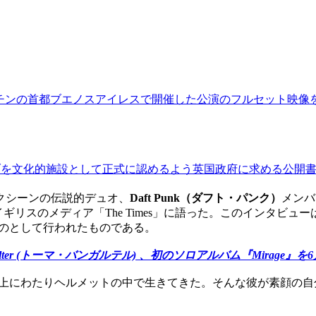
アルゼンチンの首都ブエノスアイレスで開催した公演のフルセット映像をY
クラブを文化的施設として正式に認めるよう英国政府に求める公開
クシーンの伝説的デュオ、
Daft Punk（ダフト・パンク）
メン
スのメディア「The Times」に語った。このインタビューは、20
ものとして行われたものである。
Bangalter (トーマ・バンガルテル) 、初のソロアルバム『Mirage』
しての活動中、20年以上にわたりヘルメットの中で生きてきた。そんな