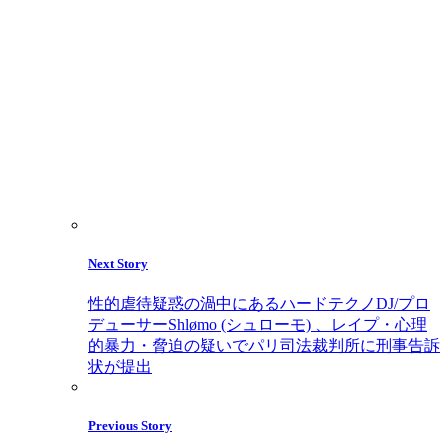
Next Story
性的虐待疑惑の渦中にあるハードテクノDJ/プロ
デューサーShlømo (シュローモ) 、レイプ・心理
的暴力・脅迫の疑いでパリ司法裁判所に刑事告訴
状が提出
Previous Story