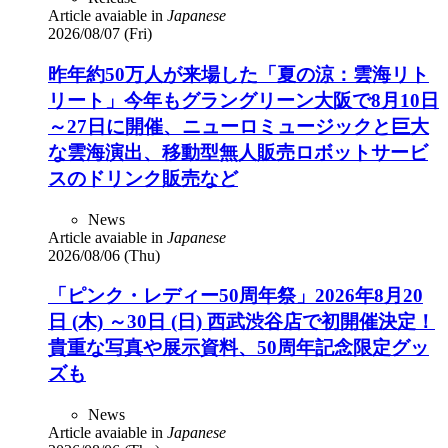
Article avaiable in
Japanese
2026/08/07 (Fri)
昨年約50万人が来場した「夏の涼：雲海リト
リート」今年もグラングリーン大阪で8月10日
～27日に開催、ニューロミュージックと巨大
な雲海演出、移動型無人販売ロボットサービ
スのドリンク販売など
News
Article avaiable in
Japanese
2026/08/06 (Thu)
「ピンク・レディー50周年祭」2026年8月20
日 (木) ～30日 (日) 西武渋谷店で初開催決定！
貴重な写真や展示資料、50周年記念限定グッ
ズも
News
Article avaiable in
Japanese