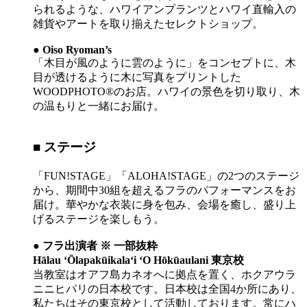
られるような、ハワイアンプランツとハワイ直輸入の
雑貨やアートを取り揃えたセレクトショップ。
● Oiso Ryoman’s
「木目が風のように雲のように」をコンセプトに、木
目が透けるように木に写真をプリントした
WOODPHOTO®のお店。ハワイの景色を切り取り、木
の温もりと一緒にお届け。
■ ステージ
「FUN!STAGE」「ALOHA!STAGE」の2つのステージ
から、期間中30組を超えるフラのパフォーマンスをお
届け。華やかな衣装に身を包み、会場を癒し、盛り上
げるステージを楽しもう。
● フラ出演者 ※ 一部抜粋
Hālau ʻŌlapakūikalaʻi ʻO Hōkūaulani 東京校
当教室はオアフ島カネオへに拠点を置く、ホクアウラ
ニニヒパリの日本校です。日本校は全国4か所にあり、
私たちはその東京校として活動しております。常にハ