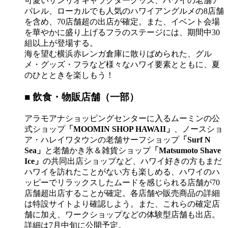
可愛いサンリオキャラクターグッズ、ハワイの老舗ア
パレル、ローカルでも人気のハワイアングルメの8店舗
を含め、70店舗超の出店が確定。また、イベント会場
を華やかに盛り上げるフラのステージには、期間中30
組以上が登場する。
海を望む横浜赤レンガ倉庫に散りばめられた、グル
メ・グッズ・フラなど様々なハワイ要素とともに、夏
のひとときを楽しもう！
■ 飲食・物販店舗（一部）
アラモアナショッピングセンターに入るムーミンの公
式ショップ
「MOOMIN SHOP HAWAII」
、ノースショ
ア・ハレイワタウンの老舗サーフショップ
「Surf N
Sea」
と老舗かき氷＆雑貨ショップ
「Matsumoto Shave
Ice」
の共同出店ショップなど、ハワイ好きの方もまだ
ハワイを訪れたことがない方も楽しめる、ハワイのハ
ッピーでリラックスしたムードを感じられる店舗が70
店舗超出店することが確定。各店舗や販売商品の詳細
は特設サイトより確認しよう。また、これらの確定店
舗に加え、ワークショップなどの体験型店舗も出店。
詳細は7月中旬に公開予定。