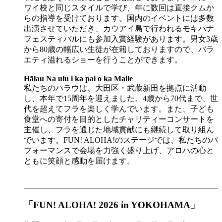
ワイ校と同じスタイルで学び、年に数回は直接クムか
らの指導を受けております。国内のイベントには多数
出演させていただき、カウアイ島で行われるモキハナ
フェスティバルにも参加入賞経験があります。男女3歳
から80歳の幅広い生徒が在籍しておりますので、バラ
エティ溢れるショーを行うことができます。
Hālau Na ulu i ka pai o ka Maile​
私たちのハラウは、大田区・武蔵新田を拠点に活動
し、本年で15周年を迎えました。4歳から70代まで、世
代を超えてフラを楽しく学んでいます。また、子ども
食堂への寄付を目的としたチャリティーコンサートを
主催し、フラを通じた地域貢献にも継続して取り組ん
でいます。FUN! ALOHA!のステージでは、私たちのパ
フォーマンスで会場を力強く盛り上げ、アロハの心と
ともに笑顔と感動を届けます。
「FUN! ALOHA! 2026 in YOKOHAMA」