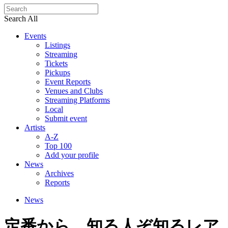
Search All
Events
Listings
Streaming
Tickets
Pickups
Event Reports
Venues and Clubs
Streaming Platforms
Local
Submit event
Artists
A-Z
Top 100
Add your profile
News
Archives
Reports
News
定番から、知る人ぞ知るレア