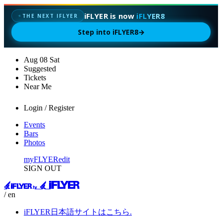
iFLYER is now
iFLYER8
✦
THE NEXT IFLYER
Step into iFLYER8
→
Aug
08
Sat
Suggested
Tickets
Near Me
Login / Register
Events
Bars
Photos
myFLYER
edit
SIGN OUT
/ en
iFLYER日本語サイトはこちら.