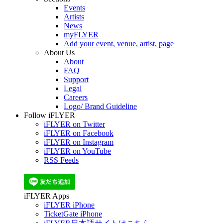
Events
Artists
News
myFLYER
Add your event, venue, artist, page
About Us
About
FAQ
Support
Legal
Careers
Logo/ Brand Guideline
Follow iFLYER
iFLYER on Twitter
iFLYER on Facebook
iFLYER on Instagram
iFLYER on YouTube
RSS Feeds
iFLYER Apps
iFLYER iPhone
TicketGate iPhone