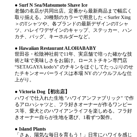
● Surf N Sea/Matsumoto Shave Ice
老舗の名店が共同出店。定番から最新商品まで幅広く
取り揃える。20種類のカラーで用意した＜Surfer Xing
＞のTシャツや、各ブランドの最新デザインのTシャ
ツ、ハレイワデザインのキャップ、ステッカー、ハン
カチ、バッグ、キーホルダーなど。
● Hawaiian Restaurant ALOHABABY
世田谷・松陰神社前で11年、実店舗で培った確かな技
術と味で美味しさをお届け。ローストチキン専門店
“SETAGAYA kodo’s” のチキンをほぐしてたっぷりのせ
たチキンオーバーライスは本場 NY のソウルフルな仕
上がり。
● Victoria Dog【初出店】​
ハワイで仕入れた生地 "ハワイアンファブリック" で作
るアロハシャツと、フラ好きオーナーが作るワンピー
ス等、愛犬とのハワイアンライフを楽しめる。フラ好
きオーナー自らが生地を選び、1着ずつ製作。
● Island Plants
「さぁ、陽気な毎日を育もう！」日常にハワイを感じ