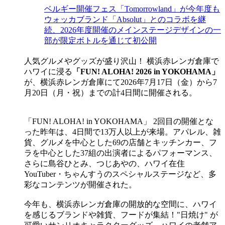
ベルギー開催フェス「Tomorrowland」が今年度も
ウォッカブランド「Absolut」とのコラボを継
続、2026年度開催のメインステージデザインの一
部が限定ボトルを通じて初公開
人気グルメやグッズが盛り沢山！ 横浜赤レンガ倉庫で
ハワイに浸る
「FUN! ALOHA! 2026 in YOKOHAMA」
が、横浜赤レンガ倉庫にて2026年7月17日（金）から7
月20日（月・祝）までの計4日間に開催される。
「FUN! ALOHA! in YOKOHAMA」 2回目の開催とな
った昨年は、4日間で13万人以上が来場。アパレル、雑
貨、グルメを中心とした69の店舗とキッチンカー、フ
ラを中心とした37組の出演者によるパフォーマンス、
さらに島谷ひとみ、つじあやの、ハワイ在住
YouTuber・ちゃんすうのスペシャルステージなど、多
彩なコンテンツが開催された。
今年も、横浜赤レンガ倉庫の開放的な空間に、ハワイ
を感じるブランドや雑貨、フードが集結！"日焼け" が