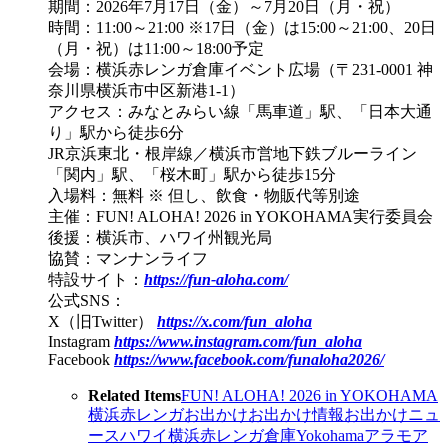
期間：2026年7月17日（金）～7月20日（月・祝）
時間：11:00～21:00 ※17日（金）は15:00～21:00、20日
（月・祝）は11:00～18:00予定
会場：横浜赤レンガ倉庫イベント広場（〒231-0001 神
奈川県横浜市中区新港1-1）
アクセス：みなとみらい線「馬車道」駅、「日本大通
り」駅から徒歩6分
JR京浜東北・根岸線／横浜市営地下鉄ブルーライン
「関内」駅、「桜木町」駅から徒歩15分
入場料：無料 ※ 但し、飲食・物販代等別途
主催：FUN! ALOHA! 2026 in YOKOHAMA実行委員会
後援：横浜市、ハワイ州観光局
協賛：マンナンライフ
特設サイト：
https://fun-aloha.com/
公式SNS：
X（旧Twitter）
https://x.com/fun_aloha
Instagram
https://www.instagram.com/fun_aloha
Facebook
https://www.facebook.com/funaloha2026/
Related Items
FUN! ALOHA! 2026 in YOKOHAMA
横浜赤レンガ
お出かけ
お出かけ情報
お出かけニュ
ース
ハワイ
横浜赤レンガ倉庫
Yokohama
アラモア