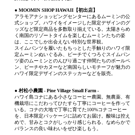
● MOOMIN SHOP HAWAII【初出店】
アラモアナショッピングセンターにあるムーミンの公
式ショップ。ハワイをイメージした限定デザインのグ
ッズなど限定商品を多数取り揃えている。太陽きらめ
く南国のリゾートタイムを楽しむムーミンたちの姿
は、ここでしか出会えない特別な世界観。
スイムパンツを履いたもちっとした手触りのハワイ限
定ムーミンぬいぐるみ、ビーチでくつろぐスイムパン
ツ姿のムーミンとのんびり過ごす仲間たちのボールペ
ン、ビーチやカヌーなど南国らしいモチーフが魅力の
ハワイ限定デザインのステッカーなどを販売。
● 村松小農園 - Pine Village Small Farm -
ハワイ島コナにある小さなコーヒー農園。無農薬、有
機栽培にこだわってひたすら丁寧にコーヒーを作って
いる。コナの大地で丁寧に育てた100%コナコーヒー
を、日本限定パッケージに詰めてお届け。酸味は控え
めで、甘みとコクがしっかり感じられる、なめらかで
バランスの良い味わいをぜひ楽しもう。