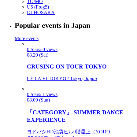
TO/MO
U5 (Prog5)
DJ HOSAKA
Popular events in Japan
More events
0 Stars/ 0 views
08.29 (Sat)
CRUSING ON TOUR TOKYO
CÉ LA VI TOKYO / Tokyo,
Japan
0 Stars/ 1 views
08.09 (Sun)
「CATEGORY」 SUMMER DANCE
EXPERIENCE
ヨドバシHD池袋ビル9階屋上（YODO