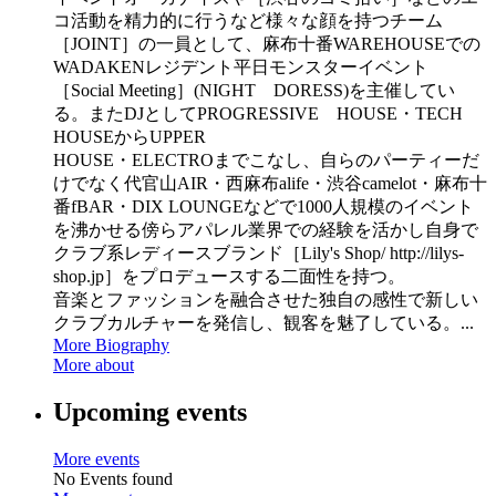
コ活動を精力的に行うなど様々な顔を持つチーム
［JOINT］の一員として、麻布十番WAREHOUSEでの
WADAKENレジデント平日モンスターイベント
［Social Meeting］(NIGHT DORESS)を主催してい
る。またDJとしてPROGRESSIVE HOUSE・TECH
HOUSEからUPPER
HOUSE・ELECTROまでこなし、自らのパーティーだ
けでなく代官山AIR・西麻布alife・渋谷camelot・麻布十
番fBAR・DIX LOUNGEなどで1000人規模のイベント
を沸かせる傍らアパレル業界での経験を活かし自身で
クラブ系レディースブランド［Lily's Shop/ http://lilys-
shop.jp］をプロデュースする二面性を持つ。
音楽とファッションを融合させた独自の感性で新しい
クラブカルチャーを発信し、観客を魅了している。...
More Biography
More about
Upcoming events
More events
No Events found