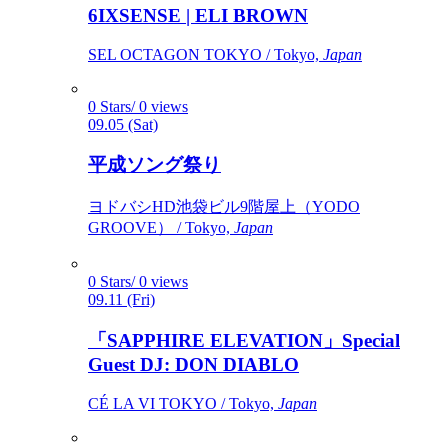
6IXSENSE | ELI BROWN
SEL OCTAGON TOKYO / Tokyo,
Japan
0 Stars/ 0 views
09.05 (Sat)
平成ソング祭り
ヨドバシHD池袋ビル9階屋上（YODO
GROOVE） / Tokyo,
Japan
0 Stars/ 0 views
09.11 (Fri)
「SAPPHIRE ELEVATION」Special
Guest DJ: DON DIABLO
CÉ LA VI TOKYO / Tokyo,
Japan