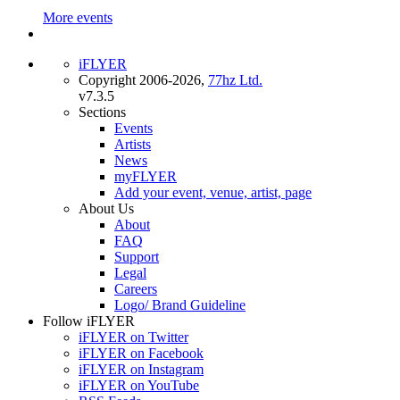
More events
iFLYER
Copyright 2006-2026,
77hz Ltd.
v7.3.5
Sections
Events
Artists
News
myFLYER
Add your event, venue, artist, page
About Us
About
FAQ
Support
Legal
Careers
Logo/ Brand Guideline
Follow iFLYER
iFLYER on Twitter
iFLYER on Facebook
iFLYER on Instagram
iFLYER on YouTube