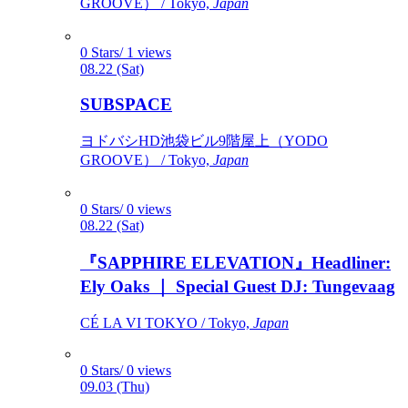
GROOVE） / Tokyo,
Japan
0 Stars/ 1 views
08.22 (Sat)
SUBSPACE
ヨドバシHD池袋ビル9階屋上（YODO
GROOVE） / Tokyo,
Japan
0 Stars/ 0 views
08.22 (Sat)
『SAPPHIRE ELEVATION』Headliner:
Ely Oaks ｜ Special Guest DJ: Tungevaag
CÉ LA VI TOKYO / Tokyo,
Japan
0 Stars/ 0 views
09.03 (Thu)