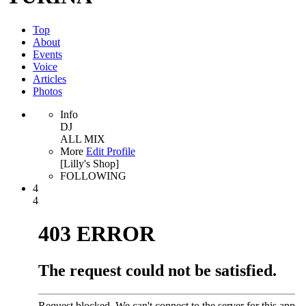
Top
About
Events
Voice
Articles
Photos
Info
DJ
ALL MIX
More
Edit Profile
[Lilly's Shop]
FOLLOWING
4
4