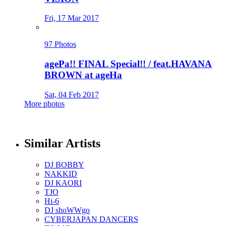
Fri, 17 Mar 2017
97 Photos
agePa!! FINAL Special!! / feat.HAVANA
BROWN at ageHa
Sat, 04 Feb 2017
More photos
Similar Artists
DJ BOBBY
NAKKID
DJ KAORI
TJO
Hi-6
DJ shoWWgo
CYBERJAPAN DANCERS