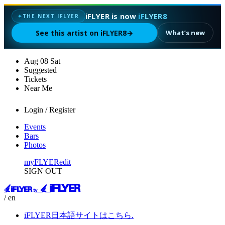
iFLYER is now
iFLYER8
THE NEXT IFLYER
✦
See this artist on iFLYER8
→
What’s new
Aug
08
Sat
Suggested
Tickets
Near Me
Login / Register
Events
Bars
Photos
myFLYER
edit
SIGN OUT
/ en
iFLYER日本語サイトはこちら.