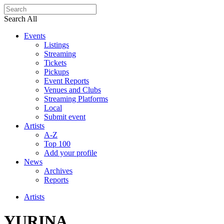
Search All
Events
Listings
Streaming
Tickets
Pickups
Event Reports
Venues and Clubs
Streaming Platforms
Local
Submit event
Artists
A-Z
Top 100
Add your profile
News
Archives
Reports
Artists
YURINA