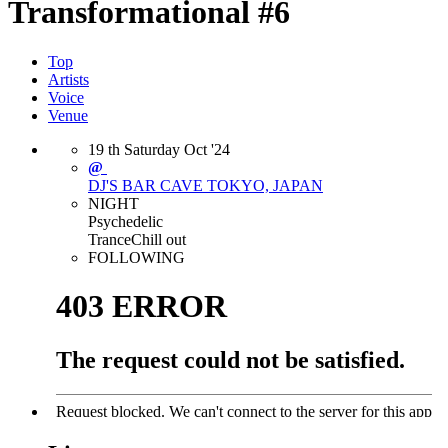
Transformational #6
Top
Artists
Voice
Venue
19
th
Saturday
Oct
'24
@
DJ'S BAR CAVE
TOKYO, JAPAN
NIGHT
Psychedelic
Trance
Chill out
FOLLOWING