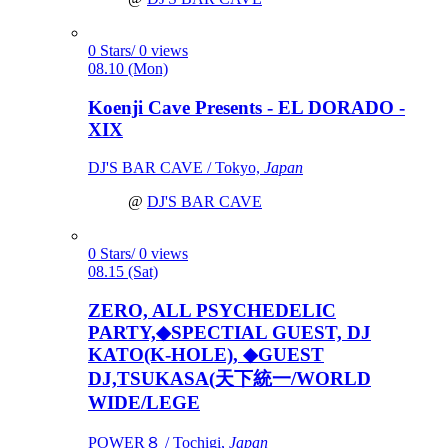
0 Stars/ 0 views
08.10 (Mon)
Koenji Cave Presents - EL DORADO -
XIX
DJ'S BAR CAVE / Tokyo,
Japan
@
DJ'S BAR CAVE
0 Stars/ 0 views
08.15 (Sat)
ZERO, ALL PSYCHEDELIC
PARTY,◆SPECTIAL GUEST, DJ
KATO(K-HOLE), ◆GUEST
DJ,TSUKASA(天下統一/WORLD
WIDE/LEGE
POWER８ / Tochigi,
Japan