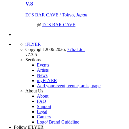
V.8
DJ'S BAR CAVE / Tokyo,
Japan
@
DJ'S BAR CAVE
iFLYER
Copyright 2006-2026,
77hz Ltd.
v7.3.5
Sections
Events
Artists
News
myFLYER
Add your event, venue, artist, page
About Us
About
FAQ
Support
Legal
Careers
Logo/ Brand Guideline
Follow iFLYER