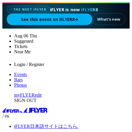
iFLYER is now
iFLYER8
THE NEXT IFLYER
✦
See this event on iFLYER8
→
What’s new
Aug
06
Thu
Suggested
Tickets
Near Me
Login / Register
Events
Bars
Photos
myFLYER
edit
SIGN OUT
/ en
iFLYER日本語サイトはこちら.