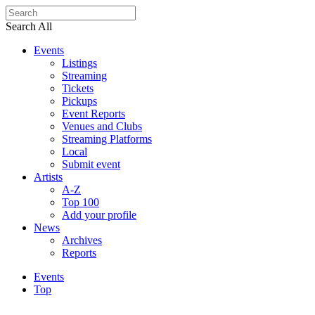
Search All
Events
Listings
Streaming
Tickets
Pickups
Event Reports
Venues and Clubs
Streaming Platforms
Local
Submit event
Artists
A-Z
Top 100
Add your profile
News
Archives
Reports
Events
Top