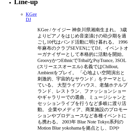
Line-up
KGee
DJ
KGee / ケイジー 神奈川県湘南生まれ。 3歳
よりピアノをはじめ音楽漬けの幼少期を過
ごし10代はバンド活動に明け暮れる。 1996
年麻布のクラブSEVENにてDJ、イベントオ
ーガナイザーとして本格的に活動を開始。
GroovyかつEthnicでTribalなPsyTrance, 3SOL
(スリーエスオーエル) 名義ではChillout,
Ambientをプレイ。 「心地よい空間演出と
刺激的、宇宙的なサウンド」をテーマとし
ている。 大型ライブハウス、老舗ホテルブ
ランド、レストラン、ファッションショー
やギャラリーでの選曲、ミュージシャンと
セッションライブを行うなど多岐に渡り活
動。 企業やメディア、商業施設のプロモー
ションやプロデュースなど各種イベントに
も携わる。 2003年 Blue Note Tokyo系列の
Motion Blue yokohamaを拠点とし、DJや