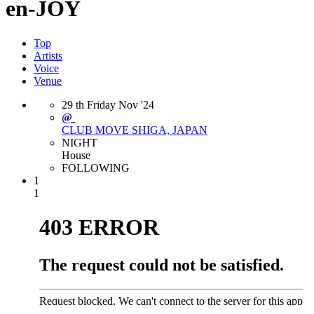
en-JOY
Top
Artists
Voice
Venue
29
th
Friday
Nov
'24
@
CLUB MOVE
SHIGA, JAPAN
NIGHT
House
FOLLOWING
1
1