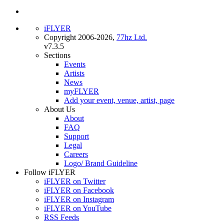
iFLYER
Copyright 2006-2026,
77hz Ltd.
v7.3.5
Sections
Events
Artists
News
myFLYER
Add your event, venue, artist, page
About Us
About
FAQ
Support
Legal
Careers
Logo/ Brand Guideline
Follow iFLYER
iFLYER on Twitter
iFLYER on Facebook
iFLYER on Instagram
iFLYER on YouTube
RSS Feeds