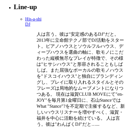
Line-up
His-a-shi
DJ
人は言う。彼は"安定感のあるDJ"だと。
2013年に立命館テクノ部でDJ活動をスター
ト。ピアノハウスとソウルフルハウス、デ
ィープハウスを選曲の軸に、歌モノにこだ
わった縦横無尽なプレイが特徴で、その様
は"ヒサシハウス"と形容されることもしば
しば。また屈強なボーカルの歌モノハウス
を"ドスコイハウス"と独自にブランディン
グし、プレイに取り入れるスタイルとその
フレーズは局地的なムーブメントになりつ
つある。 現在は滋賀CLUB MOVEにて"en-
JOY"を毎月第1金曜日に、石山Stanceでは
What "Stance"?を不定期で主催するなど、新
しいハウスリスナーを増やすべく、滋賀・
福井を中心に活動を続けている。 人は言
う。彼は"わんぱくDJ"だと…...