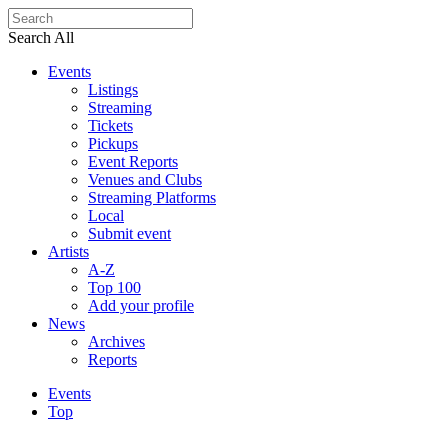
Search All
Events
Listings
Streaming
Tickets
Pickups
Event Reports
Venues and Clubs
Streaming Platforms
Local
Submit event
Artists
A-Z
Top 100
Add your profile
News
Archives
Reports
Events
Top