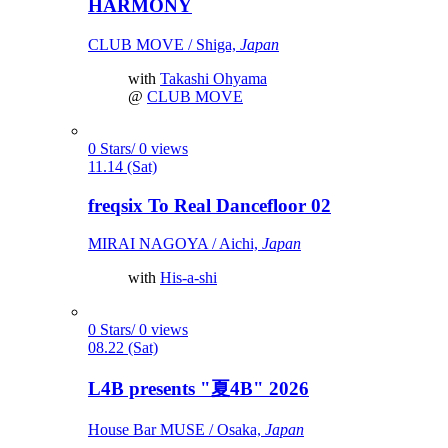
HARMONY
CLUB MOVE / Shiga,
Japan
with
Takashi Ohyama
@
CLUB MOVE
0 Stars/ 0 views
11.14 (Sat)
freqsix To Real Dancefloor 02
MIRAI NAGOYA / Aichi,
Japan
with
His-a-shi
0 Stars/ 0 views
08.22 (Sat)
L4B presents "夏4B" 2026
House Bar MUSE / Osaka,
Japan