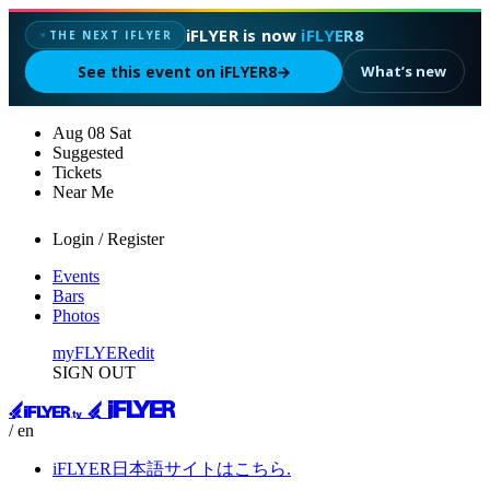
iFLYER is now
iFLYER8
THE NEXT IFLYER
✦
See this event on iFLYER8
→
What’s new
Aug
08
Sat
Suggested
Tickets
Near Me
Login / Register
Events
Bars
Photos
myFLYER
edit
SIGN OUT
/ en
iFLYER日本語サイトはこちら.