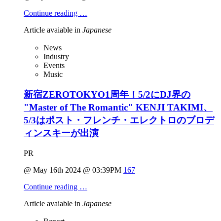
Continue reading …
Article avaiable in
Japanese
News
Industry
Events
Music
新宿ZEROTOKYO1周年！5/2にDJ界の
"Master of The Romantic" KENJI TAKIMI、
5/3はポスト・フレンチ・エレクトロのブロデ
ィンスキーが出演
PR
@ May 16th 2024 @ 03:39PM
167
Continue reading …
Article avaiable in
Japanese