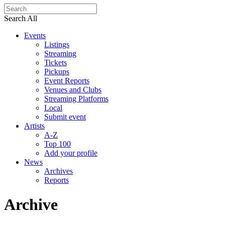
Search All
Events
Listings
Streaming
Tickets
Pickups
Event Reports
Venues and Clubs
Streaming Platforms
Local
Submit event
Artists
A-Z
Top 100
Add your profile
News
Archives
Reports
Archive