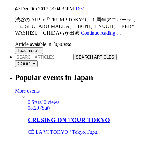
@ Dec 6th 2017 @ 04:35PM
1631
渋谷のDJ Bar「TRUMP TOKYO」１周年アニバーサリ
ーにSHOTARO MAEDA、TIKINI、ENUOH、TERRY
WASHIZU、CHIDAらが出演
Continue reading …
Article avaiable in
Japanese
Load more...
SEARCH ARTICLES
GOOGLE
Popular events in Japan
More events
0 Stars/ 0 views
08.29 (Sat)
CRUSING ON TOUR TOKYO
CÉ LA VI TOKYO / Tokyo,
Japan