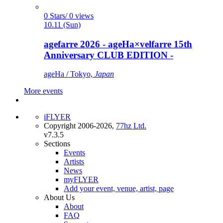
0 Stars/ 0 views
10.11 (Sun)
agefarre 2026 - ageHa×velfarre 15th
Anniversary CLUB EDITION -
ageHa / Tokyo,
Japan
More events
iFLYER
Copyright 2006-2026,
77hz Ltd.
v7.3.5
Sections
Events
Artists
News
myFLYER
Add your event, venue, artist, page
About Us
About
FAQ