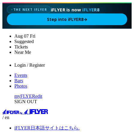
iFLYER is now
iFLYER8
THE NEXT IFLYER
✦
Step into iFLYER8
→
Aug
07
Fri
Suggested
Tickets
Near Me
Login / Register
Events
Bars
Photos
myFLYER
edit
SIGN OUT
/ en
iFLYER日本語サイトはこちら.