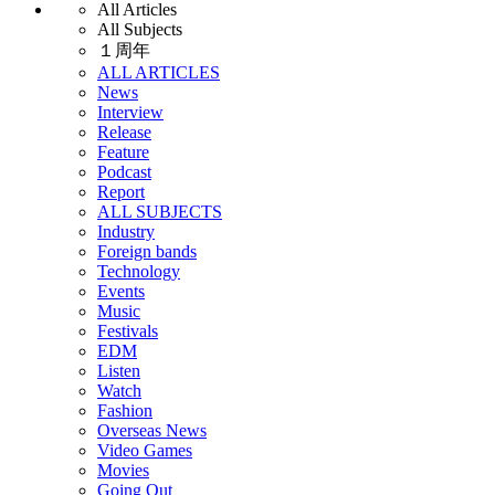
All Articles
All Subjects
１周年
ALL ARTICLES
News
Interview
Release
Feature
Podcast
Report
ALL SUBJECTS
Industry
Foreign bands
Technology
Events
Music
Festivals
EDM
Listen
Watch
Fashion
Overseas News
Video Games
Movies
Going Out