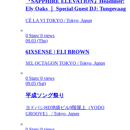
『SAPPHIRE ELEVATION』Headliner:
Ely Oaks ｜ Special Guest DJ: Tungevaag
CÉ LA VI TOKYO / Tokyo,
Japan
0 Stars/ 0 views
09.03 (Thu)
6IXSENSE | ELI BROWN
SEL OCTAGON TOKYO / Tokyo,
Japan
0 Stars/ 0 views
09.05 (Sat)
平成ソング祭り
ヨドバシHD池袋ビル9階屋上（YODO
GROOVE） / Tokyo,
Japan
0 Stars/ 0 views